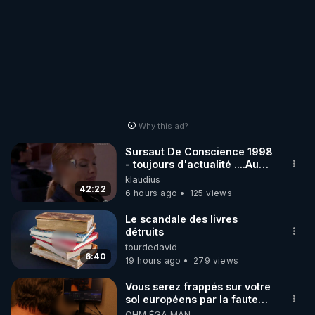
Why this ad?
Sursaut De Conscience 1998
- toujours d'actualité ....Au
Dela Du Réel
klaudius
42:22
6 hours ago
125 views
Le scandale des livres
détruits
tourdedavid
6:40
19 hours ago
279 views
Vous serez frappés sur votre
sol européens par la faute
des dirigeants qui s'en
OHM ÉGA MAN