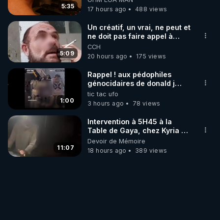
mettent dans le nez
5:35
17 hours ago
488 views
Un créatif, un vrai, ne peut et
ne doit pas faire appel à
l'intelligence artificielle
CCH
5:09
20 hours ago
175 views
Rappel ! aux pédophiles
génocidaires de donald j
trump et ses supporters
tic tac ufo
trumpistes 424et 666.
1:00
3 hours ago
78 views
Intervention à 5H45 à la
Table de Gaya, chez Kyria et
Manu. 6/08/2026 PARTAGEZ
Devoir de Mémoire
!
11:07
18 hours ago
389 views