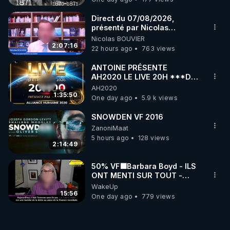
Direct du 07/08/2026,
présenté par Nicolas
BOUVIER
Nicolas BOUVIER
2:07:16
22 hours ago
763 views
ANTOINE PRÉSENTE
AH2020 LE LIVE 20H ***DU
06/08/2026***
AH2020
1:35:50
One day ago
5.9 k views
SNOWDEN VF 2016
ZanoniMaat
5 hours ago
128 views
2:14:49
50% VF🟩Barbara Boyd - ILS
ONT MENTI SUR TOUT -
Jocelyne Traduction
WakeUp
15:56
One day ago
779 views