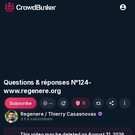
Questions & réponses N°124-
www.regenere.org
Subscribe
0
—
Regenere / Thierry Casasnovas
3.5 k subscribers
This video may be deleted on August 31, 2026