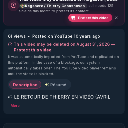
still needs 125
Regenere / Thierry Casasnovas
Shields this month to protect its content
Protect this video
61 views
Posted on YouTube 10 years ago
This video may be deleted on August 31, 2026 —
Protect this video
It was automatically imported from YouTube and replicated on
this platform.
In the case of a blockage, our system
automatically takes over. The YouTube video player remains
until the video is blocked.
Description
Résumé
🌱 LE RETOUR DE THIERRY EN VIDÉO (AVRIL 
2022)!

More
Découvrez la saison 2 des vidéos sur le nouveau 
https://www.rgnr.fr/presentation.html