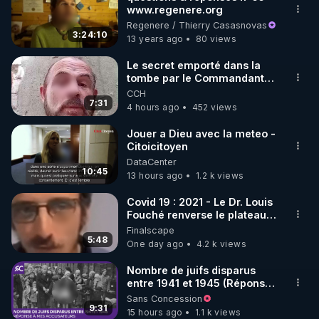
www.regenere.org
🌱 INSTAGRAM

Regenere / Thierry Casasnovas
3:24:10
13 years ago
80 views
https://www.instagram.com/rdlr_thierrycasasnovas/
http://rgnr.li/instagram
Le secret emporté dans la
tombe par le Commandant
Cousteau le 25 juin 1997
CCH
🌱 LA NEWSLETTER

7:31
4 hours ago
452 views
Pour ne pas rater l’actualité RGNR (stages, 
Jouer a Dieu avec la meteo -
Citoicitoyen
http://rgnr.li/news
DataCenter
10:45
13 hours ago
1.2 k views
🌱 VIDÉOS NON CENSURÉES SUR ODYSEE 

Toutes les vidéos Youtube sont aussi sur la 
Covid 19 : 2021 - Le Dr. Louis
Fouché renverse le plateau
de CNews !
Finalscape
http://rgnr.li/odysee
5:48
One day ago
4.2 k views
🌱 LES STAGES EN PRÉSENTIEL

Nombre de juifs disparus
entre 1941 et 1945 (Réponse
à mes accusateurs)
Sans Concession
http://rgnr.li/stages
9:31
15 hours ago
1.1 k views