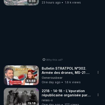
drones de 3 brigades
0:33
23 hours ago
1.9 k views
ukrainienne
Why this ad?
Bulletin STRATPOL N°302.
Armée des drones, MS-21 en
série, missiles coréens.
Generousbear
07.08.2026.
44:48
One day ago
1.6 k views
2218 - 14-18 - L'épuration
républicaine organisée par
les frères de la truelle
relais-x
15:19
One day ago
177 views