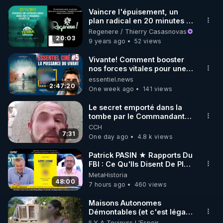
Warmcook : 

Vaincre l'épuisement, un
plan radical en 20 minutes !
Rendez-vous sur : 
http://rgnr.li/warmcook
 avec le 
- www.regenere.org
Regenere / Thierry Casasnovas
code : REGENERE10

20:03
9 years ago
52 views
▶ 10 % de réduction sur une sélection de produits 
Vivante! Comment booster
nos forces vitales pour une
de la boutique Vidya : 

santé optimale? Avec
essentiel.news
Rendez-vous sur : 
http://rgnr.li/vidya
 avec le code : 
Thierry Casasnovas
2:47:20
One week ago
141 views
REGENERE10

Le secret emporté dans la
tombe par le Commandant
▶ 10 % de réduction sur les extracteurs de la 
Cousteau le 25 juin 1997
CCH
marque SANA : 

7:31
One day ago
4.8 k views
Rendez vous sur 
http://rgnr.li/lechoubrave
 avec le 
code : REGENERE10

Patrick PASIN ★ Rapports Du
FBI : Ce Qu'Ils Disent De Plus
________________

Grave Sur Hitler
MetaHistoria
48:00
7 hours ago
460 views
▶ Facebook RGNR : 
http://rgnr.li/facebook
▶ Instagram RGNR : 
http://rgnr.li/instagram
Maisons Autonomes
Démontables (et c'est légal).
▶ Site RGNR : 
http://rgnr.li/site
Visite éco village en
Il Y A Toujours L'Espoir