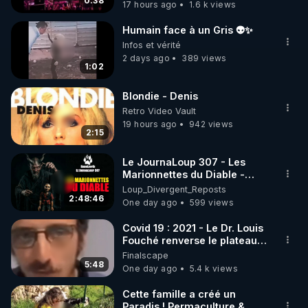
DJ !
0:38
17 hours ago
1.6 k views
également instructeur de kitesurf, ceinture noire de 
Karaté Shotokan et instructeur Systema (art 
Humain face à un Gris 👽✨
martial russe). Son approche transdisciplinaire l’a 
Infos et vérité
amené à élaborer et à synthétiser le meilleur des 
2 days ago
389 views
1:02
outils de régénération de ce monde pour retrouver 
la santé et la vitalité. Partager et transmettre au 
Blondie - Denis
plus grand nombre comment se recharger 
Retro Video Vault
naturellement pour accomplir leurs projets de vie 
19 hours ago
942 views
2:15
http://www.lifeforcewithyou.com/
Le JournaLoup 307 - Les
Marionnettes du Diable -
Loup Divergent 2026.08.07
Loup_Divergent_Reposts
________________

2:48:46
One day ago
599 views
J'ai besoin de vous pour continuer à diffuser 
Covid 19 : 2021 - Le Dr. Louis
gratuitement de l'information. 

Fouché renverse le plateau
de CNews !
Finalscape
▶ Me soutenir sur Patreon : 
5:48
One day ago
5.4 k views
https://www.patreon.com/user?u=13143398
Cette famille a créé un
Paradis ! Permaculture &