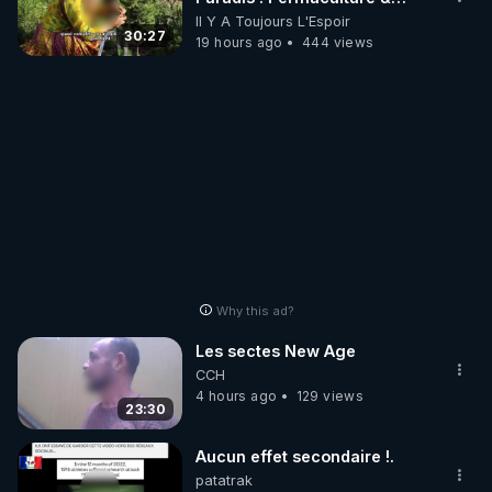
Autonomie
Il Y A Toujours L'Espoir
30:27
19 hours ago
444 views
Why this ad?
Les sectes New Age
CCH
4 hours ago
129 views
23:30
Aucun effet secondaire !.
patatrak