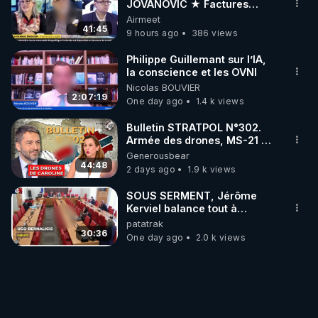
JOVANOVIC ★ Factures
Impayées : Où Est Passé Le
Airmeet
Pognon ?
41:45
9 hours ago
386 views
Philippe Guillemant sur l’IA,
la conscience et les OVNI
Nicolas BOUVIER
2:07:19
One day ago
1.4 k views
Bulletin STRATPOL N°302.
Armée des drones, MS-21 en
série, missiles coréens.
Generousbear
07.08.2026.
44:48
2 days ago
1.9 k views
SOUS SERMENT, Jérôme
Kerviel balance tout à
l'Assemblée !
patatrak
30:36
One day ago
2.0 k views