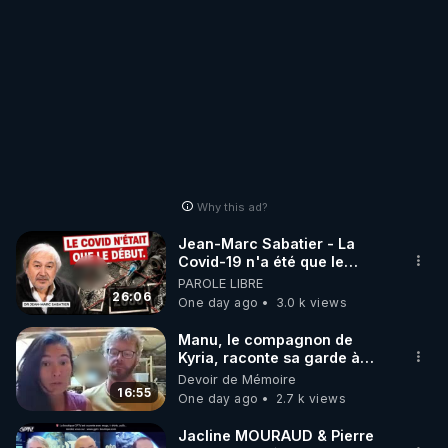
Why this ad?
Jean-Marc Sabatier - La
Covid-19 n'a été que le
début - L'ARNm & l'ARNm-aa
PAROLE LIBRE
jusqu où auront-t-il ?
26:06
One day ago
3.0 k views
Manu, le compagnon de
Kyria, raconte sa garde à
vue musclée. PARTAGEZ!
Devoir de Mémoire
16:55
One day ago
2.7 k views
Jacline MOURAUD & Pierre