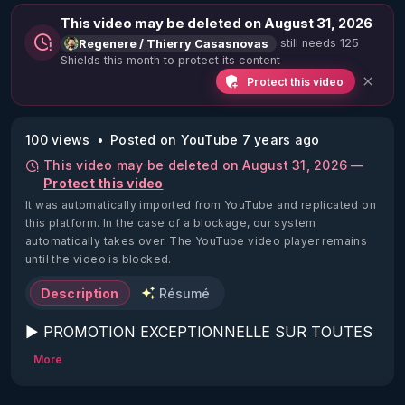
This video may be deleted on August 31, 2026
still needs 125
Regenere / Thierry Casasnovas
Shields this month to protect its content
Protect this video
100 views
Posted on YouTube 7 years ago
This video may be deleted on August 31, 2026 —
Protect this video
It was automatically imported from YouTube and replicated on
this platform.
In the case of a blockage, our system
automatically takes over. The YouTube video player remains
until the video is blocked.
Description
Résumé
▶ PROMOTION EXCEPTIONNELLE SUR TOUTES 
LES FORMATIONS RGNR JUSQU'AU 7 
More
NOVEMBRE, 120€ AU LIEU DE 300€ , 
DÉCOUVREZ LES :
https://regenere.learnybox.com/