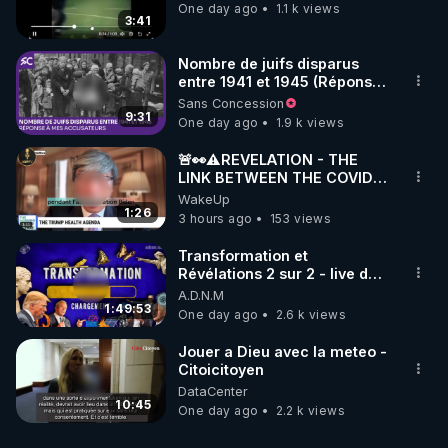
One day ago
1.1 k views
3:41
Nombre de juifs disparus
entre 1941 et 1945 (Réponse
à mes accusateurs)
Sans Concession
9:31
One day ago
1.9 k views
🚨👀⚠️REVELATION - THE
LINK BETWEEN THE COVID
VACCINE AND CANCER -LIEN
WakeUp
VACCIN COVID ET CANCER
1:26
3 hours ago
153 views
Transformation et
Révélations 2 sur 2 - live du
07/08/26
A.D.N.M
1:49:53
One day ago
2.6 k views
Jouer a Dieu avec la meteo -
Citoicitoyen
DataCenter
10:45
One day ago
2.2 k views