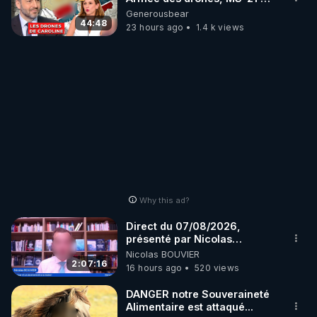
série, missiles coréens.
Generousbear
07.08.2026.
44:48
23 hours ago
1.4 k views
Why this ad?
Direct du 07/08/2026,
présenté par Nicolas
BOUVIER
Nicolas BOUVIER
2:07:16
16 hours ago
520 views
DANGER notre Souveraineté
Alimentaire est attaqué...