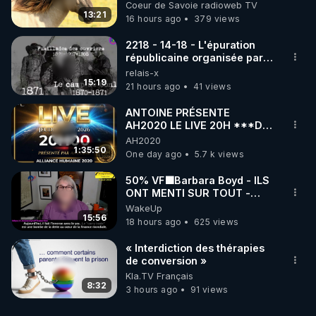
Coeur de Savoie radioweb TV
13:21
16 hours ago
379 views
2218 - 14-18 - L'épuration
républicaine organisée par
les frères de la truelle
relais-x
15:19
21 hours ago
41 views
ANTOINE PRÉSENTE
AH2020 LE LIVE 20H ***DU
06/08/2026***
AH2020
1:35:50
One day ago
5.7 k views
50% VF🟩Barbara Boyd - ILS
ONT MENTI SUR TOUT -
Jocelyne Traduction
WakeUp
15:56
18 hours ago
625 views
« Interdiction des thérapies
de conversion »
Kla.TV Français
8:32
3 hours ago
91 views