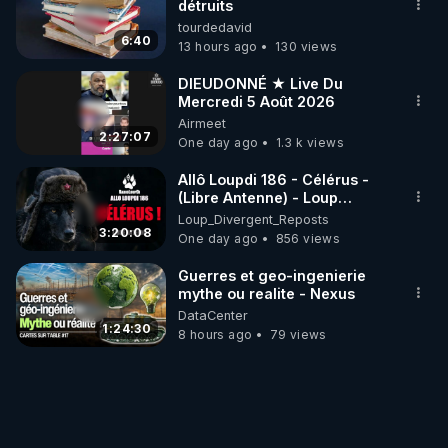
détruits
tourdedavid
6:40
13 hours ago
130 views
DIEUDONNÉ ★ Live Du
Mercredi 5 Août 2026
Airmeet
2:27:07
One day ago
1.3 k views
Allô Loupdi 186 - Célérus -
(Libre Antenne) - Loup
Divergent 2026.08.06
Loup_Divergent_Reposts
3:20:08
One day ago
856 views
Guerres et geo-ingenierie
mythe ou realite - Nexus
DataCenter
1:24:30
8 hours ago
79 views