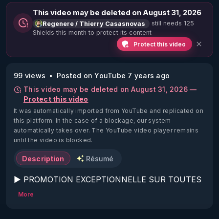
This video may be deleted on August 31, 2026
still needs 125
Regenere / Thierry Casasnovas
Shields this month to protect its content
Protect this video
99 views
Posted on YouTube 7 years ago
This video may be deleted on August 31, 2026 —
Protect this video
It was automatically imported from YouTube and replicated on
this platform.
In the case of a blockage, our system
automatically takes over. The YouTube video player remains
until the video is blocked.
Description
Résumé
▶ PROMOTION EXCEPTIONNELLE SUR TOUTES 
LES FORMATIONS RGNR JUSQU'AU 7 
More
NOVEMBRE, 120€ AU LIEU DE 300€ , 
DÉCOUVREZ LES :
https://regenere.learnybox.com/