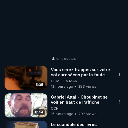
Why this ad?
Vous serez frappés sur votre
sol européens par la faute
des dirigeants qui s'en
OHM ÉGA MAN
mettent dans le nez
5:35
12 hours ago
253 views
Gabriel Attal - Choupinet se
voit en haut de l'affiche
CCH
6:44
16 hours ago
292 views
Le scandale des livres