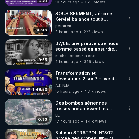
9:31
10 hours ago
570 views
également instructeur de kitesurf, ceinture noire de 
Karaté Shotokan et instructeur Systema (art 
SOUS SERMENT, Jérôme
martial russe). Son approche transdisciplinaire l’a 
Kerviel balance tout à
l'Assemblée !
patatrak
amené à élaborer et à synthétiser le meilleur des 
30:36
3 hours ago
222 views
outils de régénération de ce monde pour retrouver 
la santé et la vitalité. Partager et transmettre au 
07/08: une preuve que nous
plus grand nombre comment se recharger 
somme passé en absurdie
une dictature qui veut faire
michel lanceur alerte
naturellement pour accomplir leurs projets de vie 
taire ses opposant !
9:55
4 hours ago
349 views
http://www.lifeforcewithyou.com/
Transformation et
Révélations 2 sur 2 - live du
07/08/26
A.D.N.M
________________

1:49:53
15 hours ago
1.7 k views
J'ai besoin de vous pour continuer à diffuser 
Des bombes aériennes
gratuitement de l'information. 

russes anéantissent les
centres de contrôle de
LEF
▶ Me soutenir sur Patreon : 
drones de 3 brigades
0:33
17 hours ago
1.4 k views
https://www.patreon.com/user?u=13143398
ukrainienne
Bulletin STRATPOL N°302.
Armée des drones, MS-21 en