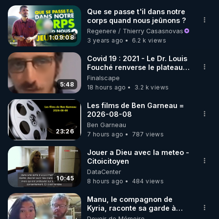
Warmcook : 

Que se passe t'il dans notre
corps quand nous jeûnons ?
Rendez-vous sur : 
http://rgnr.li/warmcook
 avec le 
Regenere / Thierry Casasnovas
code : REGENERE10

1:09:08
3 years ago
6.2 k views
▶ 10 % de réduction sur une sélection de produits 
Covid 19 : 2021 - Le Dr. Louis
Fouché renverse le plateau
de la boutique Vidya : 

de CNews !
Finalscape
Rendez-vous sur : 
http://rgnr.li/vidya
 avec le code : 
5:48
18 hours ago
3.2 k views
REGENERE10

Les films de Ben Garneau =
2026-08-08
▶ 10 % de réduction sur les extracteurs de la 
Ben Garneau
marque SANA : 

23:26
7 hours ago
787 views
Rendez vous sur 
http://rgnr.li/lechoubrave
 avec le 
code : REGENERE10

Jouer a Dieu avec la meteo -
Citoicitoyen
________________

DataCenter
10:45
8 hours ago
484 views
▶ Facebook RGNR : 
http://rgnr.li/facebook
▶ Instagram RGNR : 
http://rgnr.li/instagram
Manu, le compagnon de
Kyria, raconte sa garde à
▶ Site RGNR : 
http://rgnr.li/site
vue musclée. PARTAGEZ!
Devoir de Mémoire