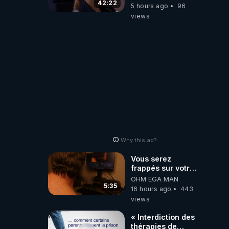
d'actualité ....Au
42:22
5 hours ago
96
Dela Du Réel
views
Why this ad?
Vous serez
frappés sur votre
sol européens par
OHM ÉGA MAN
la faute des
5:35
16 hours ago
443
dirigeants qui
views
s'en mettent dans
le nez
« Interdiction des
thérapies de