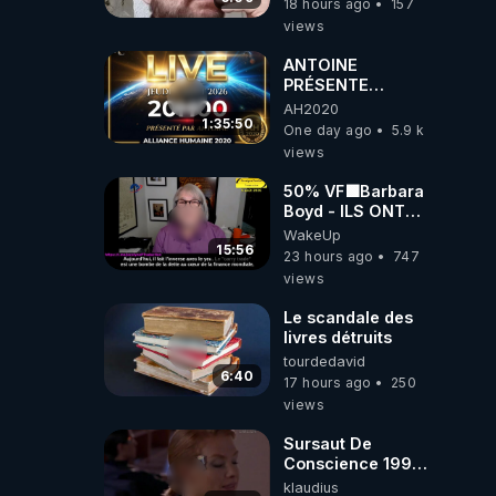
18 hours ago
157
l'intelligence
views
artificielle
ANTOINE
PRÉSENTE
AH2020 LE LIVE
AH2020
20H ***DU
1:35:50
One day ago
5.9 k
06/08/2026***
views
50% VF🟩Barbara
Boyd - ILS ONT
MENTI SUR TOUT
WakeUp
-Jocelyne
15:56
23 hours ago
747
Traduction
views
Le scandale des
livres détruits
tourdedavid
6:40
17 hours ago
250
views
Sursaut De
Conscience 1998
- toujours
klaudius