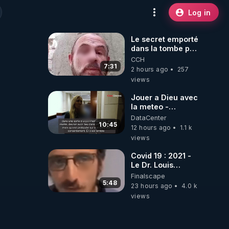
Log in
Le secret emporté
dans la tombe par
le Commandant
CCH
Cousteau le 25
7:31
2 hours ago
257
juin 1997
views
Jouer a Dieu avec
la meteo -
Citoicitoyen
DataCenter
10:45
12 hours ago
1.1 k
views
Covid 19 : 2021 -
Le Dr. Louis
Fouché renverse
Finalscape
le plateau de
5:48
23 hours ago
4.0 k
CNews !
views