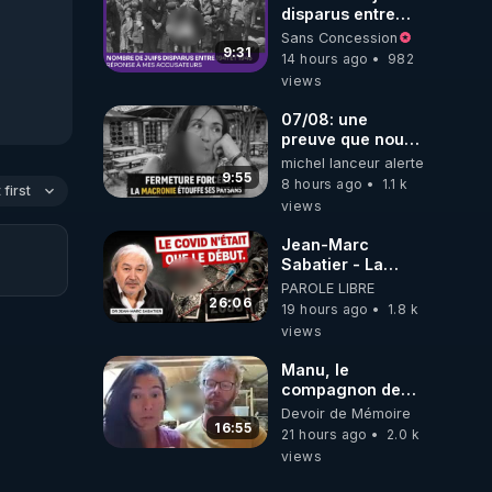
disparus entre
1941 et 1945
Sans Concession
(Réponse à mes
9:31
14 hours ago
982
accusateurs)
views
07/08: une
preuve que nous
somme passé en
michel lanceur alerte
absurdie une
9:55
8 hours ago
1.1 k
first
dictature qui veut
views
faire taire ses
opposant !
Jean-Marc
Sabatier - La
Covid-19 n'a été
PAROLE LIBRE
que le début -
26:06
19 hours ago
1.8 k
L'ARNm &
views
l'ARNm-aa jusqu
où auront-t-il ?
Manu, le
compagnon de
Kyria, raconte sa
Devoir de Mémoire
garde à vue
16:55
21 hours ago
2.0 k
musclée.
views
PARTAGEZ!