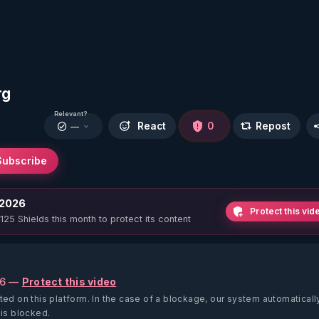
rg
Relevant?
React
0
Repost
—
Subscribe
 2026
Protect this vid
 125 Shields this month to protect its content
26 —
Protect this video
ted on this platform.
In the case of a blockage, our system automaticall
 is blocked.