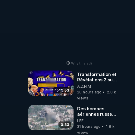
Why this ad?
Transformation et
Révélations 2 sur
2 - live du
A.D.N.M
07/08/26
1:49:53
20 hours ago
2.0 k
views
Des bombes
aériennes russes
anéantissent les
LEF
centres de
0:33
21 hours ago
1.8 k
contrôle de
views