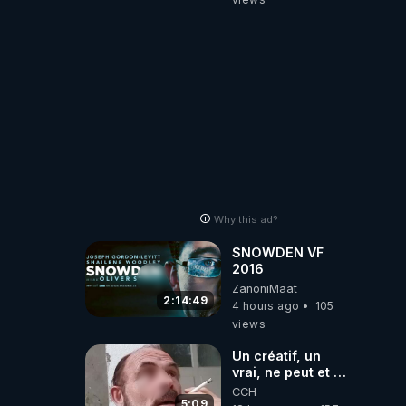
Why this ad?
SNOWDEN VF
2016
ZanoniMaat
2:14:49
4 hours ago
105
views
Un créatif, un
vrai, ne peut et ne
doit pas faire
CCH
appel à
5:09