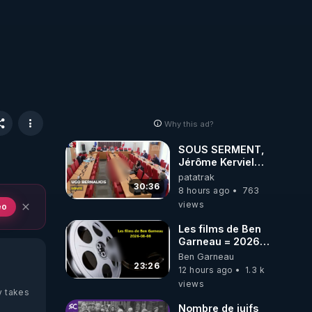
Why this ad?
SOUS SERMENT,
Jérôme Kerviel
balance tout à
patatrak
l'Assemblée !
30:36
8 hours ago
763
views
eo
Les films de Ben
Garneau = 2026-
08-08
Ben Garneau
23:26
12 hours ago
1.3 k
views
y takes
Nombre de juifs