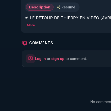
Description
Résumé
🌱 LE RETOUR DE THIERRY EN VIDÉO (AVRIL
More
https://www.rgnr.fr/presentation.html
🌱 LE MAGAZINE RÉGÉNÈRE 

COMMENTS
http://rgnr.li/ymag
Log in
or
sign up
to comment.
🌱 LA BOUTIQUE DU MAGAZINE

https://boutique.magazine-regenere.fr/
🌱 FIL TELEGRAM

https://t.me/rgnr_fr
No comments