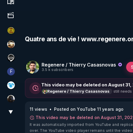
Science, history & spirituality
Culture, media & entertainment
CDS pour TOUS
Quatre ans de vie ! www.regenere.o
patatrak
Notre Réalité Est Falsifiée Et Fausse
Regenere / Thierry Casasnovas
3.5 k subscribers
F
Finalscape
This video may be deleted on August 31,
A.D.N.M
still needs
Regenere / Thierry Casasnovas
TrueMedia
11 views
Posted on YouTube 11 years ago
▼
View More
This video may be deleted on August 31, 20
It was automatically imported from YouTube and replica
over. The YouTube video player remains until the video