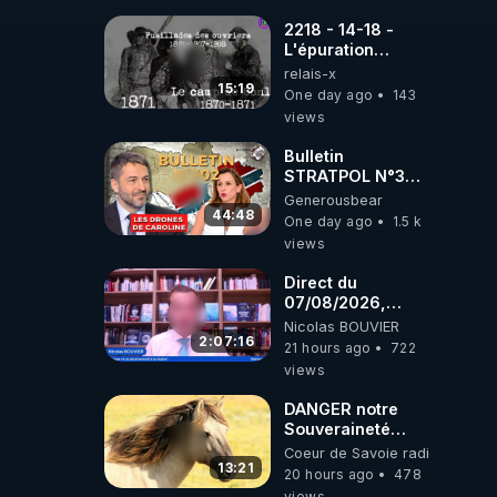
drones de 3
brigades
2218 - 14-18 -
ukrainienne
L'épuration
républicaine
relais-x
organisée par les
15:19
One day ago
143
frères de la
views
truelle
Bulletin
STRATPOL N°302.
Armée des
Generousbear
drones, MS-21 en
44:48
One day ago
1.5 k
série, missiles
views
coréens.
07.08.2026.
Direct du
07/08/2026,
présenté par
Nicolas BOUVIER
Nicolas BOUVIER
2:07:16
21 hours ago
722
views
DANGER notre
Souveraineté
Alimentaire est
Coeur de Savoie radioweb TV
attaqué...
13:21
20 hours ago
478
views