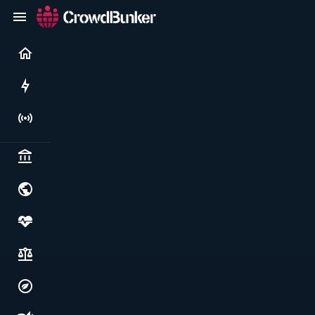
Current
Rushes
Live
Politics & institutions
World & geopolitics
Health, food & wellbeing
Society, justice & freedoms
Economy, environment & technology