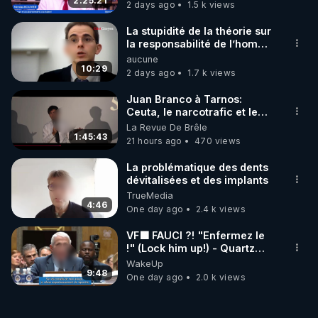
‪@gladysriifard5710‬ Laëtitia
2:25:21
2 days ago
1.5 k views
La stupidité de la théorie sur
la responsabilité de l’homme
concernant le dioxyde de
aucune
carbone.
10:29
2 days ago
1.7 k views
Juan Branco à Tarnos:
Ceuta, le narcotrafic et le
pouvoir en France
La Revue De Brêle
1:45:43
21 hours ago
470 views
La problématique des dents
dévitalisées et des implants
TrueMedia
4:46
One day ago
2.4 k views
VF🟩 FAUCI ?! "Enfermez le
!" (Lock him up!) - Quartz
Traduction
WakeUp
9:48
One day ago
2.0 k views