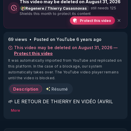
This video may be deleted on August 31, 2026
still needs 125
Regenere / Thierry Casasnovas
Shields this month to protect its content
Protect this video
69 views
Posted on YouTube 6 years ago
This video may be deleted on August 31, 2026 —
Protect this video
It was automatically imported from YouTube and replicated on
this platform.
In the case of a blockage, our system
automatically takes over. The YouTube video player remains
until the video is blocked.
Description
Résumé
🌱 LE RETOUR DE THIERRY EN VIDÉO (AVRIL 
2022)!

More
Découvrez la saison 2 des vidéos sur le nouveau 
https://www.rgnr.fr/presentation.html