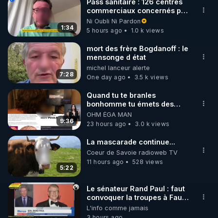
Pass sanitaire : 126 centres
commerciaux concernés par
🌱 INSTAGRAM

l'obligation dans toute la
Ni Oubli Ni Pardon
France
1:34
5 hours ago
1.0 k views
https://www.instagram.com/rdlr_thierrycasasnovas/
http://rgnr.li/instagram
mort des frère Bogdanoff : le
mensonge d état
michel lanceur alerte
🌱 LA NEWSLETTER

7:28
One day ago
3.5 k views
Pour ne pas rater l’actualité RGNR (stages, 
Quand tu te branles
bonhomme tu émets des
http://rgnr.li/news
ondes ils ont juste omis de
OHM ÉGA MAN
t'expliquer
9:36
23 hours ago
3.0 k views
🌱 VIDÉOS NON CENSURÉES SUR ODYSEE 

Toutes les vidéos Youtube sont aussi sur la 
La mascarade continue...
Coeur de Savoie radioweb TV
11 hours ago
528 views
http://rgnr.li/odysee
5:22
🌱 LES STAGES EN PRÉSENTIEL

Le sénateur Rand Paul : faut
convoquer la troupes à Fauci
puis Bille gates, famille
L'info comme jamais
http://rgnr.li/stages
eugéniste de le 18 siecle ! 😒
3 hours ago