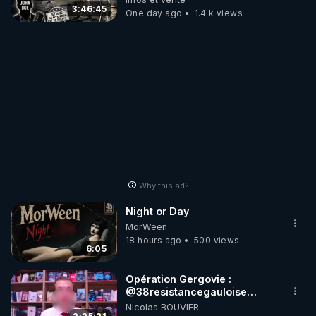
3:46:45
One day ago
1.4 k views
Why this ad?
Night or Day
MorWeen
18 hours ago
500 views
6:05
Opération Gergovie :
‪@38resistancegauloise‬
‪@MarionSigautOfficiel‬
Nicolas BOUVIER