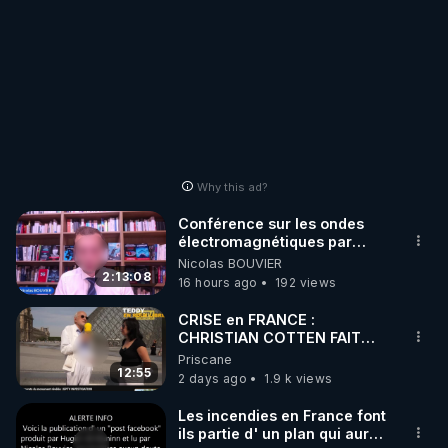
Why this ad?
Conférence sur les ondes
électromagnétiques par
Grégoire Caustru et Bart de
Nicolas BOUVIER
Wever !
2:13:08
16 hours ago
192 views
CRISE en FRANCE :
CHRISTIAN COTTEN FAIT
une étrange découverte
Priscane
12:55
2 days ago
1.9 k views
Les incendies en France font
ils partie d' un plan qui aurait