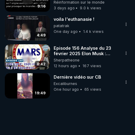
débuté le 11 septembre 2001
Réinformation sur le monde
?
9:16
3 days ago
9.0 k views
voila l'euthanasie !
patatrak
One day ago
1.4 k views
4:49
Episode 156 Analyse du 23
février 2025 Elon Musk :
Houston , on a un problème !
Sherpatheone
8:42
12 hours ago
167 views
Dernière vidéo sur CB
Excaliburnes
One hour ago
65 views
19:49