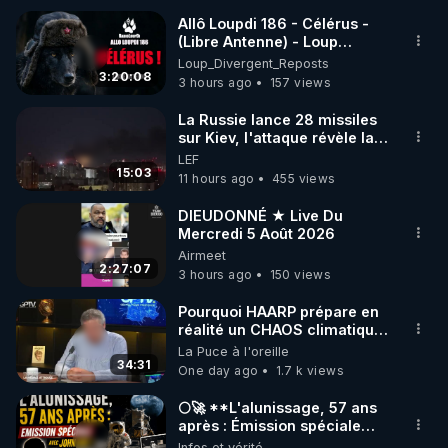
Allô Loupdi 186 - Célérus -
▶ 30 jours gratuit sur l’application de méditation et 
(Libre Antenne) - Loup
Divergent 2026.08.06
Loup_Divergent_Reposts
de bien-être ENVOL :

3:20:08
3 hours ago
157 views
Rendez-vous sur 
https://www.envol.app/code
 avec 
le code : REGENERE
La Russie lance 28 missiles
sur Kiev, l'attaque révèle la
faiblesse de Kiev
LEF
15:03
11 hours ago
455 views
DIEUDONNÉ ★ Live Du
Mercredi 5 Août 2026
Airmeet
2:27:07
3 hours ago
150 views
Pourquoi HAARP prépare en
réalité un CHAOS climatique,
on répond
La Puce à l'oreille
34:31
One day ago
1.7 k views
🌕🚀 **L'alunissage, 57 ans
après : Émission spéciale
avec John Doe !** 👨 🚀✨
Infos et vérité