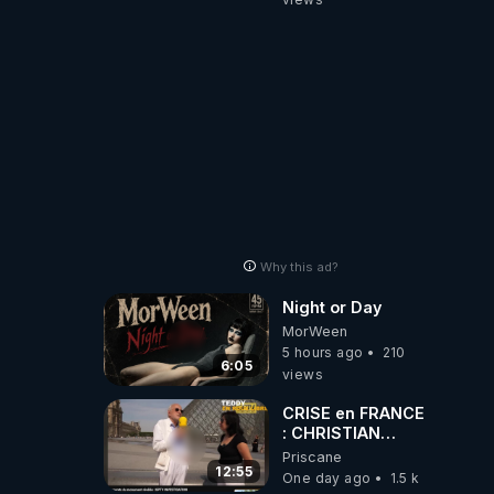
Why this ad?
Night or Day
MorWeen
5 hours ago
210
6:05
views
CRISE en FRANCE
: CHRISTIAN
COTTEN FAIT une
Priscane
étrange
12:55
One day ago
1.5 k
découverte