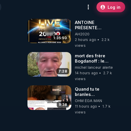
Log in
ANTOINE
PRÉSENTE
AH2020 LE LIVE
AH2020
20H ***DU
1:35:50
2 hours ago
2.2 k
06/08/2026***
views
mort des frère
Bogdanoff : le
mensonge d état
michel lanceur alerte
7:28
14 hours ago
2.7 k
views
Quand tu te
branles
bonhomme tu
OHM ÉGA MAN
émets des ondes
9:36
11 hours ago
1.7 k
ils ont juste omis
views
de t'expliquer