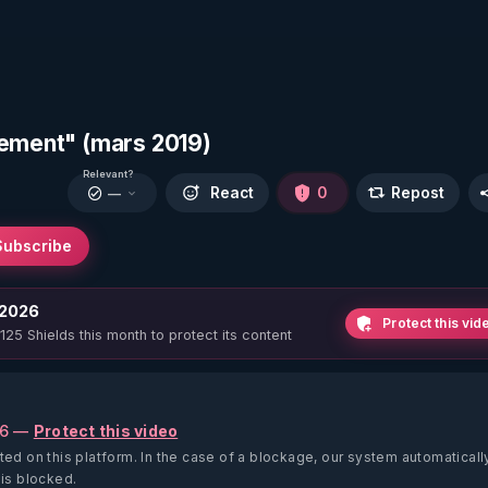
rement" (mars 2019)
Relevant?
React
0
Repost
—
Subscribe
 2026
Protect this vid
 125 Shields this month to protect its content
26 —
Protect this video
ted on this platform.
In the case of a blockage, our system automaticall
 is blocked.