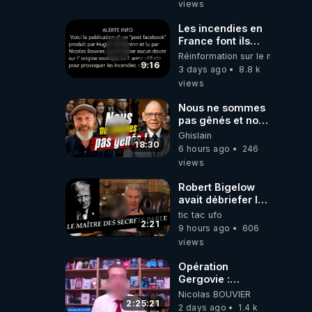
views
Les incendies en
France font ils
partie d' un plan
Réinformation sur le monde
qui aurait débuté
9:16
3 days ago
8.8 k
le 11 septembre
views
2001 ?
Nous ne sommes
pas gênés et nous
n’avons pas
Ghislain
besoin de nous
18:30
6 hours ago
246
excuser ! #jw
views
#jehovah
#collegecentral
Robert Bigelow
avait débriefer le
pédophile
tic tac ufo
génocidaire de
2:21
9 hours ago
606
donald j trump
views
Opération
Gergovie :
‪@38resistancegauloise‬
Nicolas BOUVIER
‪@MarionSigautOfficiel‬
2:25:21
2 days ago
1.4 k