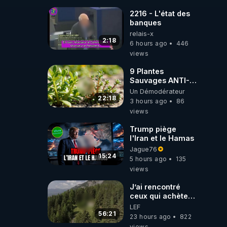
dioxyde de
carbone.
2216 - L'état des
banques
relais-x
2:18
6 hours ago
446
views
9 Plantes
Sauvages ANTI-
FAMINE: ces
Un Démodérateur
Ressources
22:18
3 hours ago
86
NUTRITIVES&MéDICINALES
views
JARDIN&des
Haies
Trump piège
l'Iran et le Hamas
Jague76
15:24
5 hours ago
135
views
J’ai rencontré
ceux qui achètent
des bunkers pour
LEF
survivre à la fin
56:21
23 hours ago
822
du monde
views