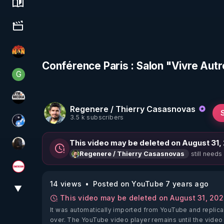
Science, history & spirituality
Culture, media & entertainment
OHM ÉGA MAN
Conférence Paris : Salon "Vivre Aut
G
Generousbear
HYM.MEDIA
Regenere / Thierry Casasnovas
3.5 k subscribers
Chercheur de vérité
This video may be deleted on August 31,
TrueMedia
still needs
Regenere / Thierry Casasnovas
Magazine Nexus
14 views
Posted on YouTube 7 years ago
▼
View More
This video may be deleted on August 31, 20
It was automatically imported from YouTube and replica
over. The YouTube video player remains until the video