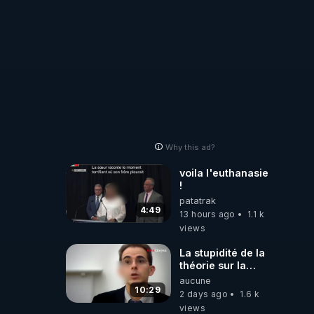
Why this ad?
voila l'euthanasie
!
patatrak
4:49
13 hours ago
1.1 k
views
La stupidité de la
théorie sur la
responsabilité de
aucune
l’homme
10:29
2 days ago
1.6 k
concernant le
views