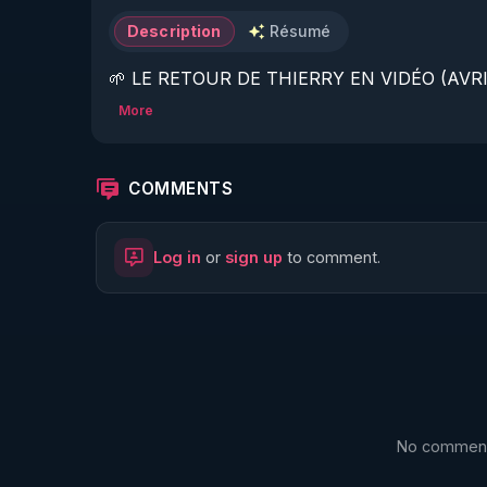
Description
Résumé
🌱 LE RETOUR DE THIERRY EN VIDÉO (AVRIL
More
https://www.rgnr.fr/presentation.html
🌱 LE MAGAZINE RÉGÉNÈRE 

COMMENTS
http://rgnr.li/ymag
Log in
or
sign up
to comment.
🌱 LA BOUTIQUE DU MAGAZINE

https://boutique.magazine-regenere.fr/
🌱 FIL TELEGRAM

https://t.me/rgnr_fr
No comments