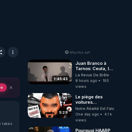
Why this ad?
Juan Branco à
Tarnos: Ceuta, le
narcotrafic et le
La Revue De Brêle
pouvoir en France
1:45:43
8 hours ago
193
views
eo
Le piège des
voitures
électriques se
Notre Réalité Est Falsifiée Et F
referme sur les
5:29
One day ago
4.1 k
usagers !
views
y takes
Pourquoi HAARP