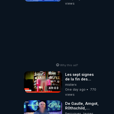
‪@gladysriifard5710‬
views
Laëtitia
Why this ad?
Les sept signes
de la fin des
temps selon
misterx
l’intervenant
49:03
One day ago
770
views
De Gaulle, Amgot,
R0thschild,
Macron &
Perruques Jaunes