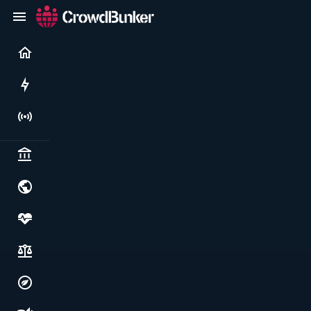
Current
Rushes
Live
Politics & institutions
World & geopolitics
Health, food & wellbeing
Society, justice & freedoms
Economy, environment & technology