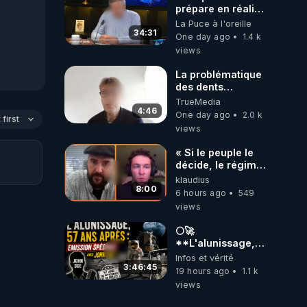
prépare en réalité
un CHAOS
La Puce à l'oreille
climatique, on
34:31
One day ago
1.4 k
répond
views
La problématique
des dents
dévitalisées et
TrueMedia
des implants
4:46
One day ago
2.0 k
first
views
« Si le peuple le
décide, le régime
peut tomber
klaudius
demain ! »
8:00
6 hours ago
549
views
🌕🚀
**L'alunissage,
57 ans après :
Infos et vérité
Émission spéciale
3:46:45
19 hours ago
1.1 k
avec John Doe
views
!** 👨 🚀✨