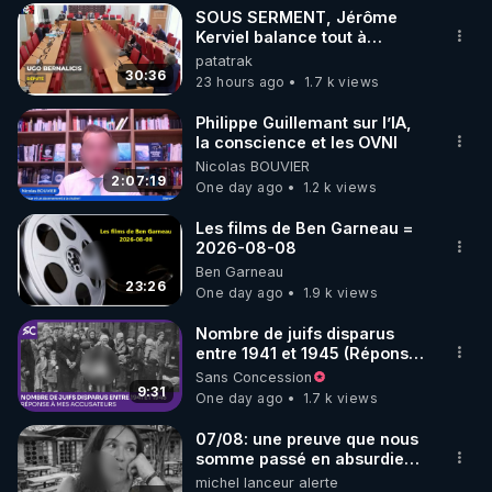
SOUS SERMENT, Jérôme
▶ 30 jours gratuit sur l’application de méditation et 
Kerviel balance tout à
l'Assemblée !
patatrak
de bien-être ENVOL :

30:36
23 hours ago
1.7 k views
Rendez-vous sur 
https://www.envol.app/code
 avec 
le code : REGENERE
Philippe Guillemant sur l’IA,
la conscience et les OVNI
Nicolas BOUVIER
2:07:19
One day ago
1.2 k views
Les films de Ben Garneau =
2026-08-08
Ben Garneau
23:26
One day ago
1.9 k views
Nombre de juifs disparus
entre 1941 et 1945 (Réponse
à mes accusateurs)
Sans Concession
9:31
One day ago
1.7 k views
07/08: une preuve que nous
somme passé en absurdie
une dictature qui veut faire
michel lanceur alerte