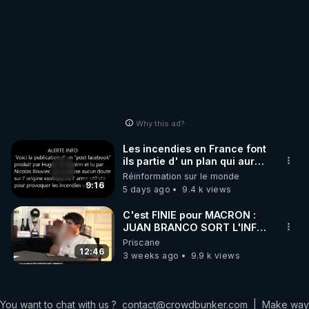
Why this ad?
Les incendies en France font
ils partie d' un plan qui aurait
débuté le 11 septembre 2001
Réinformation sur le monde
?
9:16
5 days ago
9.4 k views
C'est FINIE pour MACRON :
JUAN BRANCO SORT L'INFO
ULTIME JAMAIS RÉVÈLÉ !les
Priscane
12:46
3 weeks ago
9.9 k views
You want to chat with us ?
contact@crowdbunker.com
|
Make way