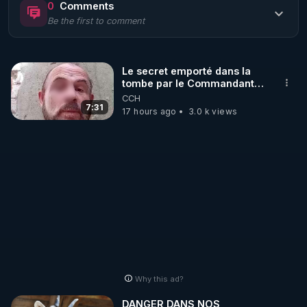
0
Comments
Be the first to comment
🌱 LE MAGAZINE RÉGÉNÈRE 

http://rgnr.li/ymag
Le secret emporté dans la
tombe par le Commandant
🌱 LA BOUTIQUE DU MAGAZINE

Cousteau le 25 juin 1997
CCH
Pour obtenir les anciens numéros que vous avez 
7:31
17 hours ago
3.0 k views
https://boutique.magazine-regenere.fr/
🌱 FIL TELEGRAM

Écoutez les podcasts gratuits de Thierry et les 
https://t.me/rgnr_fr
🌱 FACEBOOK

Why this ad?
http://rgnr.li/facebook
DANGER DANS NOS