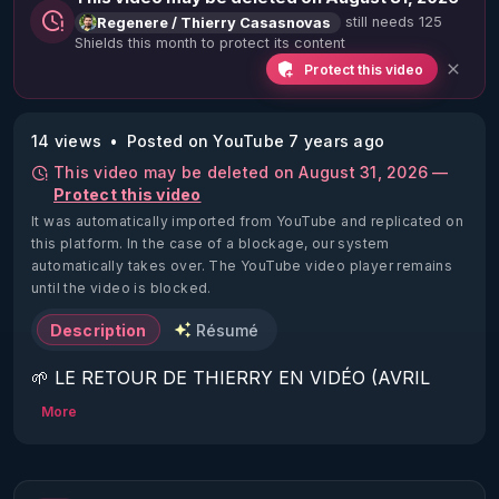
still needs 125
Regenere / Thierry Casasnovas
Shields this month to protect its content
Protect this video
14 views
Posted on YouTube 7 years ago
This video may be deleted on August 31, 2026 —
Protect this video
It was automatically imported from YouTube and replicated on
this platform.
In the case of a blockage, our system
automatically takes over. The YouTube video player remains
until the video is blocked.
Description
Résumé
🌱 LE RETOUR DE THIERRY EN VIDÉO (AVRIL 
2022)!

More
Découvrez la saison 2 des vidéos sur le nouveau 
https://www.rgnr.fr/presentation.html