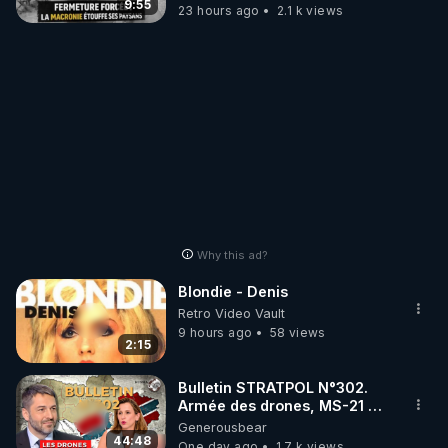
taire ses opposant !
9:55
23 hours ago
2.1 k views
Why this ad?
Blondie - Denis
Retro Video Vault
9 hours ago
58 views
2:15
Bulletin STRATPOL N°302.
Armée des drones, MS-21 en
série, missiles coréens.
Generousbear
07.08.2026.
44:48
One day ago
1.7 k views