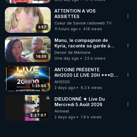
ATTENTION A VOS
ASSIETTES
Coeur de Savoie radioweb TV
3:57
11 hours ago
418 views
Manu, le compagnon de
Kyria, raconte sa garde à
vue musclée. PARTAGEZ!
Devoir de Mémoire
16:55
One day ago
2.5 k views
ANTOINE PRÉSENTE
AH2020 LE LIVE 20H ***DU
06/08/2026***
AH2020
1:35:50
2 days ago
6.2 k views
DIEUDONNÉ ★ Live Du
Mercredi 5 Août 2026
Airmeet
2:27:07
2 days ago
1.6 k views