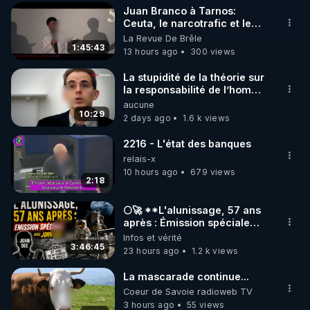
Juan Branco à Tarnos:
▶ 30 jours gratuit sur l’application de méditation et 
Ceuta, le narcotrafic et le
pouvoir en France
La Revue De Brêle
de bien-être ENVOL :

1:45:43
13 hours ago
300 views
Rendez-vous sur 
https://www.envol.app/code
 avec 
le code : REGENERE
La stupidité de la théorie sur
la responsabilité de l’homme
concernant le dioxyde de
aucune
carbone.
10:29
2 days ago
1.6 k views
2216 - L'état des banques
relais-x
10 hours ago
679 views
2:18
🌕🚀 **L'alunissage, 57 ans
après : Émission spéciale
avec John Doe !** 👨 🚀✨
Infos et vérité
3:46:45
23 hours ago
1.2 k views
La mascarade continue...
Coeur de Savoie radioweb TV
3 hours ago
55 views