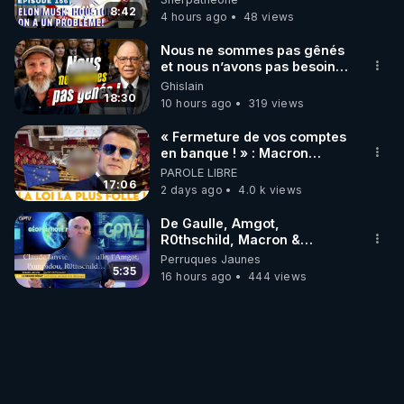
8:42
4 hours ago
48 views
Nous ne sommes pas gênés
et nous n’avons pas besoin
de nous excuser ! #jw
Ghislain
#jehovah #collegecentral
18:30
10 hours ago
319 views
« Fermeture de vos comptes
en banque ! » : Macron
impose une loi folle !
PAROLE LIBRE
17:06
2 days ago
4.0 k views
De Gaulle, Amgot,
R0thschild, Macron &
Pompidou… Macron Claude
Perruques Jaunes
Janvier, GPTV, 18 X 2024
5:35
16 hours ago
444 views