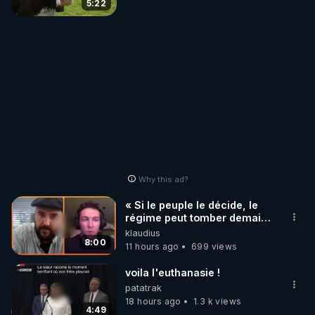
5:22
Why this ad?
« Si le peuple le décide, le
régime peut tomber demain !
»
klaudius
8:00
11 hours ago
699 views
voila l'euthanasie !
patatrak
18 hours ago
1.3 k views
4:49