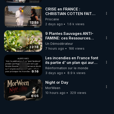
CRISE en FRANCE :
CHRISTIAN COTTEN FAIT
une étrange découverte
Priscane
12:55
2 days ago
1.6 k views
9 Plantes Sauvages ANTI-
FAMINE: ces Ressources
NUTRITIVES&MéDICINALES"gratuite
Un Démodérateur
JARDIN&des Haies
22:18
7 hours ago
166 views
Les incendies en France font
ils partie d' un plan qui aurait
débuté le 11 septembre 2001
Réinformation sur le monde
?
9:16
3 days ago
8.9 k views
Night or Day
MorWeen
10 hours ago
329 views
6:05