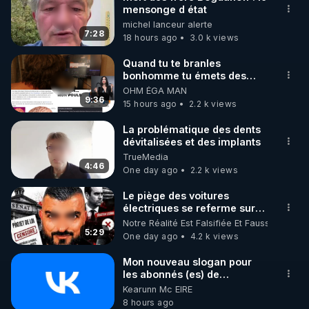
mensonge d état
🌱 INSTAGRAM

michel lanceur alerte
7:28
18 hours ago
3.0 k views
https://www.instagram.com/rdlr_thierrycasasnovas/
http://rgnr.li/instagram
Quand tu te branles
bonhomme tu émets des
ondes ils ont juste omis de
OHM ÉGA MAN
🌱 LA NEWSLETTER

t'expliquer
9:36
15 hours ago
2.2 k views
Pour ne pas rater l’actualité RGNR (stages, 
La problématique des dents
dévitalisées et des implants
http://rgnr.li/news
TrueMedia
4:46
One day ago
2.2 k views
🌱 VIDÉOS NON CENSURÉES SUR ODYSEE 

Toutes les vidéos Youtube sont aussi sur la 
Le piège des voitures
électriques se referme sur
les usagers !
Notre Réalité Est Falsifiée Et Fausse
http://rgnr.li/odysee
5:29
One day ago
4.2 k views
🌱 LES STAGES EN PRÉSENTIEL

Mon nouveau slogan pour
les abonnés (es) de
CrowdBunker : "La gratuité,
Kearunn Mc EIRE
http://rgnr.li/stages
c'est pour vous. Le travail,
8 hours ago