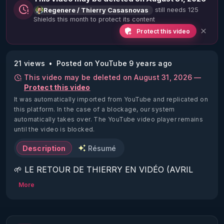
still needs 125
Regenere / Thierry Casasnovas
Shields this month to protect its content
Protect this video
21 views
Posted on YouTube 9 years ago
This video may be deleted on August 31, 2026 —
Protect this video
It was automatically imported from YouTube and replicated on
this platform.
In the case of a blockage, our system
automatically takes over. The YouTube video player remains
until the video is blocked.
Description
Résumé
🌱 LE RETOUR DE THIERRY EN VIDÉO (AVRIL 
2022)!

More
Découvrez la saison 2 des vidéos sur le nouveau 
https://www.rgnr.fr/presentation.html