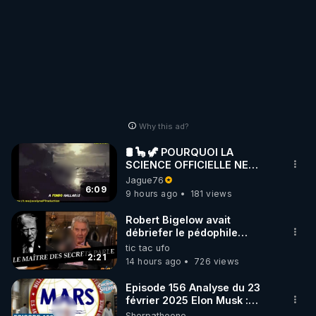
Why this ad?
🛢 🦕 🦖 POURQUOI LA
SCIENCE OFFICIELLE NE
CONNAÎT-ELLE PAS LA VRAIE
Jague76
ORIGINE DU PÉTROLE ?
6:09
9 hours ago
181 views
Robert Bigelow avait
débriefer le pédophile
génocidaire de donald j
tic tac ufo
trump
2:21
14 hours ago
726 views
Episode 156 Analyse du 23
février 2025 Elon Musk :
Houston , on a un problème !
Sherpatheone