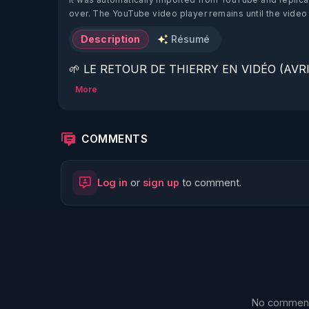
over. The YouTube video player remains until the video
Description
Résumé
🌱 LE RETOUR DE THIERRY EN VIDÉO (AVRIL
More
https://www.rgnr.fr/presentation.html
🌱 LE MAGAZINE RÉGÉNÈRE 

COMMENTS
http://rgnr.li/ymag
Log in
or
sign up
to comment.
🌱 LA BOUTIQUE DU MAGAZINE

https://boutique.magazine-regenere.fr/
🌱 FIL TELEGRAM

https://t.me/rgnr_fr
No comments