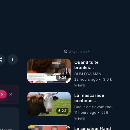
Why this ad?
Quand tu te
branles
bonhomme tu
OHM ÉGA MAN
émets des ondes
9:36
23 hours ago
3.0 k
ils ont juste omis
views
de t'expliquer
eo
La mascarade
continue...
Coeur de Savoie radioweb TV
5:22
11 hours ago
526
views
Le sénateur Rand
y takes