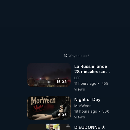
Why this ad?
La Russie lance
28 missiles sur
Kiev, l'attaque
LEF
révèle la faiblesse
15:03
11 hours ago
455
de Kiev
views
Night or Day
MorWeen
18 hours ago
500
6:05
views
DIEUDONNÉ ★