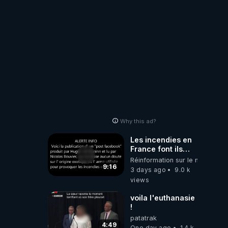
Why this ad?
Les incendies en
France font ils
partie d' un plan
Réinformation sur le monde
qui aurait débuté
9:16
3 days ago
9.0 k
le 11 septembre
views
2001 ?
voila l'euthanasie
!
patatrak
4:49
One day ago
1.4 k