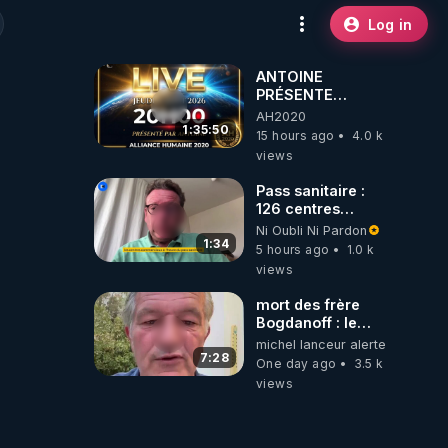
Log in
ANTOINE
PRÉSENTE
AH2020 LE LIVE
AH2020
20H ***DU
1:35:50
15 hours ago
4.0 k
06/08/2026***
views
Pass sanitaire :
126 centres
commerciaux
Ni Oubli Ni Pardon
concernés par
1:34
5 hours ago
1.0 k
l'obligation dans
views
toute la France
mort des frère
Bogdanoff : le
mensonge d état
michel lanceur alerte
7:28
One day ago
3.5 k
views