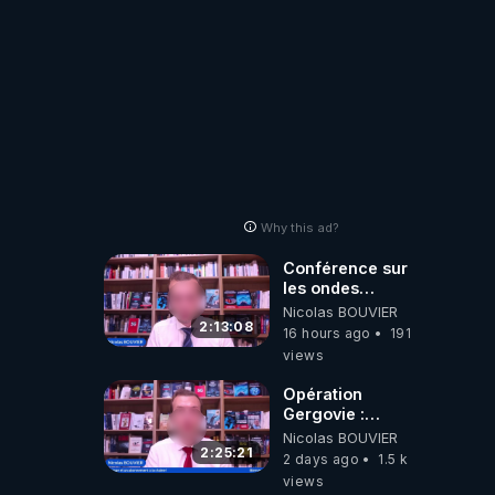
Why this ad?
Conférence sur
les ondes
électromagnétiques
Nicolas BOUVIER
par Grégoire
2:13:08
16 hours ago
191
Caustru et Bart de
views
Wever !
Opération
Gergovie :
‪@38resistancegauloise‬
Nicolas BOUVIER
‪@MarionSigautOfficiel‬
2:25:21
2 days ago
1.5 k
‪@gladysriifard5710‬
views
Laëtitia