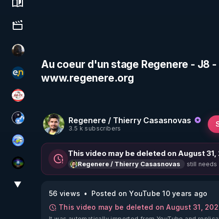
Science, history & spirituality
Culture, media & entertainment
TrueMedia
Au coeur d'un stage Regenere - J8 - 
www.regenere.org
essentiel.news
JSF - TV
Regenere / Thierry Casasnovas
Chercheur de vérité
3.5 k subscribers
Tonton Posture Débrief
This video may be deleted on August 31,
still needs
Regenere / Thierry Casasnovas
WakeUp
▼
View More
56 views
Posted on YouTube 10 years ago
This video may be deleted on August 31, 20
It was automatically imported from YouTube and replica