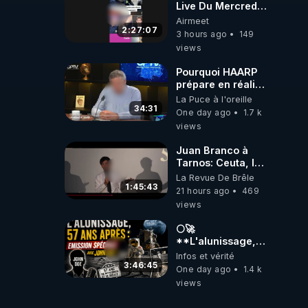
Live Du Mercredi
5 Août 2026
Airmeet
2:27:07
3 hours ago
149
views
Pourquoi HAARP
prépare en réalité
un CHAOS
La Puce à l'oreille
climatique, on
34:31
One day ago
1.7 k
répond
views
Juan Branco à
Tarnos: Ceuta, le
narcotrafic et le
La Revue De Brêle
pouvoir en France
1:45:43
21 hours ago
469
views
🌕🚀
**L'alunissage,
57 ans après :
Infos et vérité
Émission spéciale
3:46:45
One day ago
1.4 k
avec John Doe
views
!** 👨 🚀✨