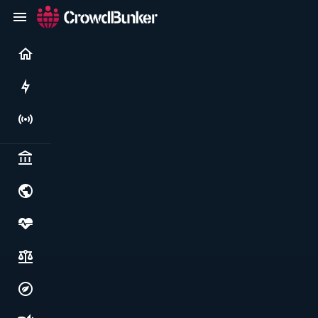
Current
Rushes
Live
Politics & institutions
World & geopolitics
Health, food & wellbeing
Society, justice & freedoms
Economy, environment & technology