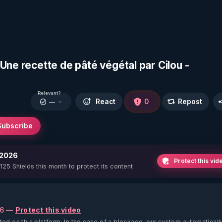
Une recette de pâté végétal par Cilou -
Relevant?
React
0
Repost
—
Subscribe
 2026
Protect this vid
 125 Shields this month to protect its content
26 —
Protect this video
ted on this platform.
In the case of a blockage, our system automaticall