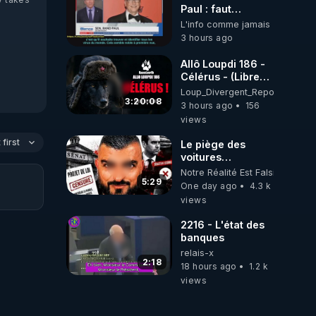
Paul : faut
convoquer la
L'info comme jamais
troupes à Fauci
3 hours ago
puis Bille gates,
famille eugéniste
Allô Loupdi 186 -
de le 18 siecle ! 😒
Célérus - (Libre
🤢😡
Antenne) - Loup
Loup_Divergent_Reposts
https://odysee.com/@ano
Divergent
3:20:08
3 hours ago
156
2026.08.06
views
first
Le piège des
voitures
électriques se
Notre Réalité Est Falsifiée Et F
referme sur les
5:29
One day ago
4.3 k
usagers !
views
2216 - L'état des
banques
relais-x
2:18
18 hours ago
1.2 k
views