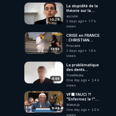
La stupidité de la
théorie sur la
responsabilité de
aucune
l’homme
10:29
2 days ago
1.7 k
concernant le
views
dioxyde de
carbone.
CRISE en FRANCE
: CHRISTIAN
COTTEN FAIT une
Priscane
étrange
12:55
2 days ago
1.9 k
découverte
views
La problématique
des dents
dévitalisées et
TrueMedia
des implants
4:46
One day ago
2.4 k
views
VF🟩 FAUCI ?!
"Enfermez le !"
(Lock him up!) -
WakeUp
Quartz Traduction
9:48
One day ago
2.0 k
views