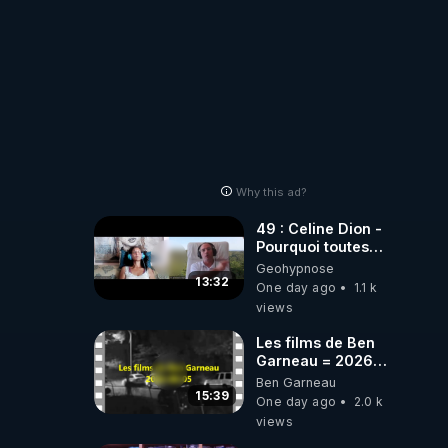
Why this ad?
49 : Celine Dion -
Pourquoi toutes
ces rumeurs ?
Geohypnose
Enquête sous
13:32
One day ago
1.1 k
hypnose
views
Les films de Ben
Garneau = 2026-
08-05
Ben Garneau
15:39
One day ago
2.0 k
views