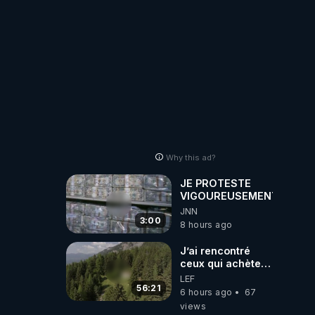
Why this ad?
JE PROTESTE
VIGOUREUSEMENT
JNN
3:00
8 hours ago
J’ai rencontré
ceux qui achètent
des bunkers pour
LEF
survivre à la fin
56:21
6 hours ago
67
du monde
views