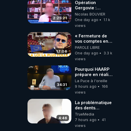
Opération
Gergovie :
‪@38resistancegauloise‬
Nicolas BOUVIER
‪@MarionSigautOfficiel‬
2:25:21
One day ago
1.1 k
‪@gladysriifard5710‬
views
Laëtitia
« Fermeture de
vos comptes en
banque ! » :
PAROLE LIBRE
Macron impose
17:06
One day ago
3.3 k
une loi folle !
views
Pourquoi HAARP
prépare en réalité
un CHAOS
La Puce à l'oreille
climatique, on
34:31
9 hours ago
166
répond
views
La problématique
des dents
dévitalisées et
TrueMedia
des implants
4:46
7 hours ago
41
views