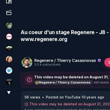
Science, history & spirituality
Culture, media & entertainment
Sonmi-877
Au coeur d'un stage Regenere - J8 - 
www.regenere.org
Magazine Nexus
DMSO pour TOUS
Regenere / Thierry Casasnovas
Ambr3
3.5 k subscribers
A.D.N.M
This video may be deleted on August 31,
still needs
Regenere / Thierry Casasnovas
Infos et vérité
▼
View More
56 views
Posted on YouTube 10 years ago
This video may be deleted on August 31, 20
It was automatically imported from YouTube and replica