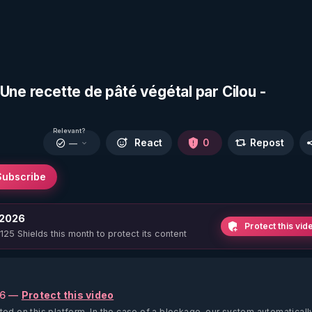
Une recette de pâté végétal par Cilou -
Relevant?
React
0
Repost
—
Subscribe
 2026
Protect this vid
 125 Shields this month to protect its content
26 —
Protect this video
ted on this platform.
In the case of a blockage, our system automaticall