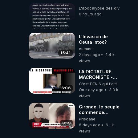
L'apocalypse des divulgations
6 hours ago
L'Invasion de
Ceuta intox?
aucune
15:41
2 days ago
2.4 k
views
LA DICTATURE
MACRONISTE -
Tous les Français
C'est DENIS qui l'dit!
sont désormais
6:06
One day ago
3.3 k
menacés !
views
Gironde, le peuple
commence
vraiment à se
Priscane
poser des
8:19
6 days ago
6.1 k
questions !
views
Qu'est-ce qu'il