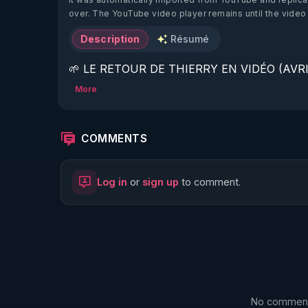
over. The YouTube video player remains until the video
Description
Résumé
🌱 LE RETOUR DE THIERRY EN VIDÉO (AVRIL
More
https://www.rgnr.fr/presentation.html
🌱 LE MAGAZINE RÉGÉNÈRE 

COMMENTS
http://rgnr.li/ymag
Log in
or
sign up
to comment.
🌱 LA BOUTIQUE DU MAGAZINE

https://boutique.magazine-regenere.fr/
🌱 FIL TELEGRAM

https://t.me/rgnr_fr
No comments