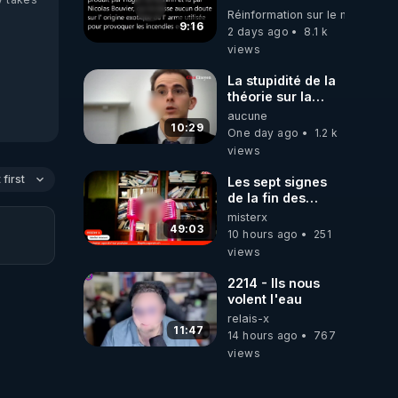
partie d' un plan
Réinformation sur le monde
qui aurait débuté
9:16
2 days ago
8.1 k
le 11 septembre
views
2001 ?
La stupidité de la
théorie sur la
responsabilité de
aucune
l’homme
10:29
One day ago
1.2 k
concernant le
views
dioxyde de
carbone.
first
Les sept signes
de la fin des
temps selon
misterx
l’intervenant
49:03
10 hours ago
251
views
2214 - Ils nous
volent l'eau
relais-x
11:47
14 hours ago
767
views