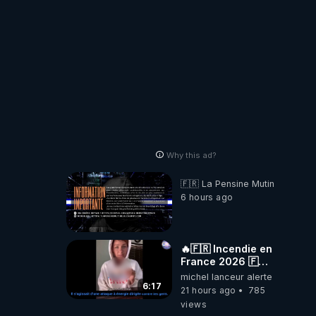
nous cache...
Why this ad?
🇫🇷 La Pensine Mutine
6 hours ago
🔥🇫🇷 Incendie en
France 2026 🇫🇷
🔥 💥Criminel ou
michel lanceur alerte
coincidence
6:17
21 hours ago
785
naturelle?💥
views
@NostraDamoucho