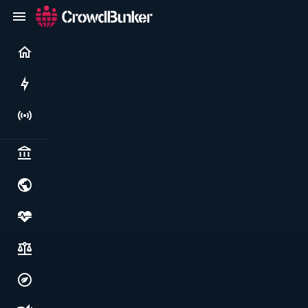
Current
Rushes
Live
Politics & institutions
World & geopolitics
Health, food & wellbeing
Society, justice & freedoms
Economy, environment & technology