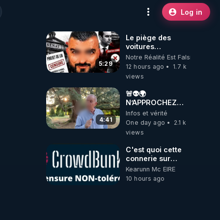
Log in
Le piège des
voitures
électriques se
Notre Réalité Est Falsifiée Et F
referme sur les
5:29
12 hours ago
1.7 k
usagers !
views
🚨👽🌍
N’APPROCHEZ
PAS LA TERRE ! 😱
Infos et vérité
🛸
4:41
One day ago
2.1 k
views
C'est quoi cette
connerie sur
CrowdBunker
Kearunn Mc EIRE
???? Si on ne
10 hours ago
peut plus publier,
c'est un peu de la
censure. Ne
payez pas les