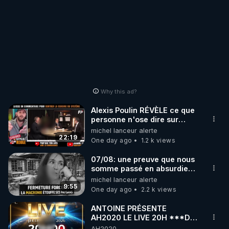
Why this ad?
Alexis Poulin RÉVÈLE ce que
personne n'ose dire sur
l'Union européenne (C'est
michel lanceur alerte
explosif)
22:19
One day ago
1.2 k views
07/08: une preuve que nous
somme passé en absurdie
une dictature qui veut faire
michel lanceur alerte
taire ses opposant !
9:55
One day ago
2.2 k views
ANTOINE PRÉSENTE
AH2020 LE LIVE 20H ***DU
06/08/2026***
AH2020