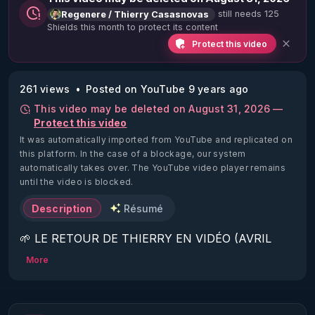
still needs 125
Regenere / Thierry Casasnovas
Shields this month to protect its content
Protect this video
261 views
Posted on YouTube 9 years ago
This video may be deleted on August 31, 2026 —
Protect this video
It was automatically imported from YouTube and replicated on
this platform.
In the case of a blockage, our system
automatically takes over. The YouTube video player remains
until the video is blocked.
Description
Résumé
🌱 LE RETOUR DE THIERRY EN VIDÉO (AVRIL 
2022)!

More
Découvrez la saison 2 des vidéos sur le nouveau 
https://www.rgnr.fr/presentation.html