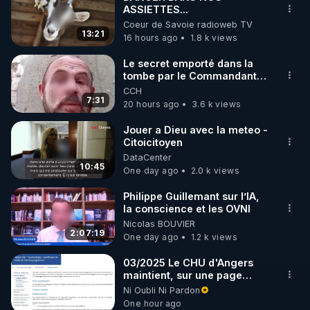
ASSIETTES...
🌱 INSTAGRAM

Coeur de Savoie radioweb TV
13:21
16 hours ago
1.8 k views
https://www.instagram.com/rdlr_thierrycasasnovas/
http://rgnr.li/instagram
Le secret emporté dans la
tombe par le Commandant
Cousteau le 25 juin 1997
CCH
🌱 LA NEWSLETTER

7:31
20 hours ago
3.6 k views
Pour ne pas rater l’actualité RGNR (stages, 
Jouer a Dieu avec la meteo -
Citoicitoyen
http://rgnr.li/news
DataCenter
10:45
One day ago
2.0 k views
🌱 VIDÉOS NON CENSURÉES SUR ODYSEE 

Toutes les vidéos Youtube sont aussi sur la 
Philippe Guillemant sur l’IA,
la conscience et les OVNI
Nicolas BOUVIER
http://rgnr.li/odysee
2:07:19
One day ago
1.2 k views
🌱 LES STAGES EN PRÉSENTIEL

03/2025 Le CHU d'Angers
maintient, sur une page
mise à jour, ses consignes
Ni Oubli Ni Pardon
http://rgnr.li/stages
sanitaires Covid en
One hour ago