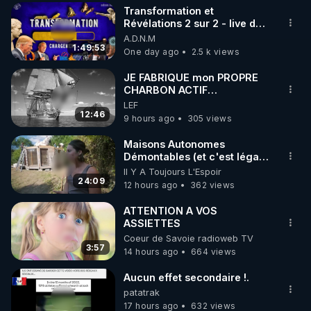
Transformation et
▶ 30 jours gratuit sur l’application de méditation et 
Révélations 2 sur 2 - live du
07/08/26
A.D.N.M
de bien-être ENVOL :

1:49:53
One day ago
2.5 k views
Rendez-vous sur 
https://www.envol.app/code
 avec 
le code : REGENERE
JE FABRIQUE mon PROPRE
CHARBON ACTIF
GRATUITEMENT pour
LEF
Purifier mon EAU
12:46
9 hours ago
305 views
Maisons Autonomes
Démontables (et c'est légal).
Visite éco village en
Il Y A Toujours L'Espoir
Bretagne
24:09
12 hours ago
362 views
ATTENTION A VOS
ASSIETTES
Coeur de Savoie radioweb TV
3:57
14 hours ago
664 views
Aucun effet secondaire !.
patatrak
17 hours ago
632 views