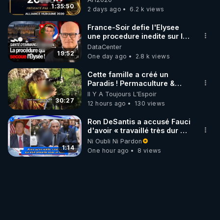
1:35:50
2 days ago
6.2 k views
France-Soir defie l'Elysee
une procedure inedite sur la
sante du president - Nexus
DataCenter
19:52
One day ago
2.8 k views
Cette famille a créé un
Paradis ! Permaculture &
Autonomie
Il Y A Toujours L'Espoir
30:27
12 hours ago
130 views
Ron DeSantis a accusé Fauci
d'avoir « travaillé très dur »
pour de longues fermetures
Ni Oubli Ni Pardon
d'écoles
1:14
One hour ago
8 views