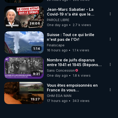
Jean-Marc Sabatier - La
Covid-19 n'a été que le
début - L'ARNm & l'ARNm-aa
PAROLE LIBRE
jusqu où auront-t-il ?
26:06
One day ago
2.7 k views
Suisse : Tout ce qui brille
n'est pas de l'Or!
Finalscape
1:14
16 hours ago
1.1 k views
Nombre de juifs disparus
entre 1941 et 1945 (Réponse
à mes accusateurs)
Sans Concession
9:31
One day ago
1.8 k views
Vous êtes empoisonnés en
France ils vous
empoisonnent tranquille
OHM ÉGA MAN
15:27
17 hours ago
343 views