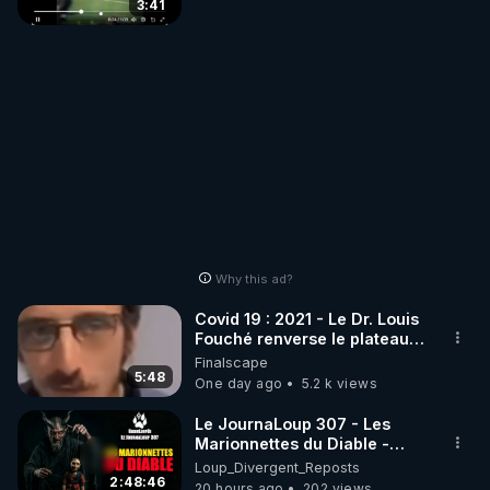
3:41
Why this ad?
Covid 19 : 2021 - Le Dr. Louis
Fouché renverse le plateau
de CNews !
Finalscape
5:48
One day ago
5.2 k views
Le JournaLoup 307 - Les
Marionnettes du Diable -
Loup Divergent 2026.08.07
Loup_Divergent_Reposts
2:48:46
20 hours ago
202 views