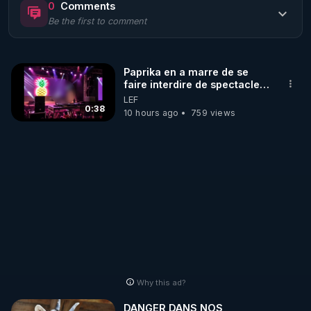
0
Comments
Be the first to comment
🌱 LE MAGAZINE RÉGÉNÈRE 

http://rgnr.li/ymag
Paprika en a marre de se
faire interdire de spectacle.
🌱 LA BOUTIQUE DU MAGAZINE

Elle décide donc de devenir
LEF
Pour obtenir les anciens numéros que vous avez 
DJ !
0:38
10 hours ago
759 views
https://boutique.magazine-regenere.fr/
🌱 FIL TELEGRAM

Écoutez les podcasts gratuits de Thierry et les 
https://t.me/rgnr_fr
🌱 FACEBOOK

Why this ad?
http://rgnr.li/facebook
DANGER DANS NOS