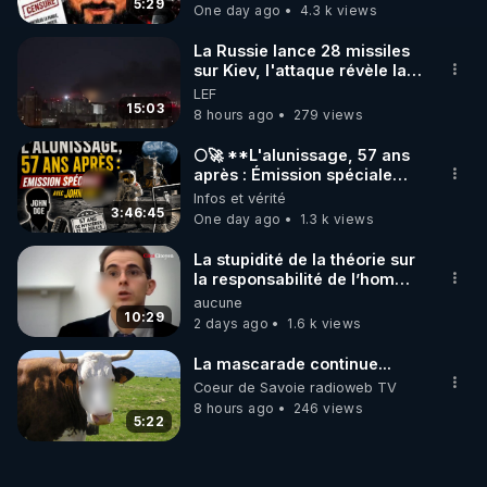
5:29
One day ago
4.3 k views
? : 
https://tinyurl.com/2p8uurzk
La Russie lance 28 missiles
- Episode 3/7 : Discussion sur la question du 
sur Kiev, l'attaque révèle la
faiblesse de Kiev
LEF
ciblage : pourquoi tout cela m’arrive-t-il en 
15:03
8 hours ago
279 views
particulier à moi ? : 
https://tinyurl.com/4ydsc323
🌕🚀 **L'alunissage, 57 ans
- Episode 4/7 : Discussion sur l’hydroxyde de 
après : Émission spéciale
avec John Doe !** 👨 🚀✨
Infos et vérité
graphène et les nano particules, ou les chainons 
3:46:45
One day ago
1.3 k views
manquants entre tous ces éléments précédents : 
quel est le lien entre d’une part les armes 
La stupidité de la théorie sur
électromagnétiques et mon ciblage en tant 
la responsabilité de l’homme
concernant le dioxyde de
aucune
qu’individu avec elles pendant 25 ans, et d’autre 
carbone.
10:29
2 days ago
1.6 k views
part les vaccinations de masse actuelles ? : 
https://tinyurl.com/3rw32krm
La mascarade continue...
Coeur de Savoie radioweb TV
- Episode 5/7 : Synthèse : (à venir) (en attendant, 
8 hours ago
246 views
5:22
voir à partir de 1h31'57" jusqu'à 1h46'44", ici : 
https://tinyurl.com/5x57tfxz
 )
