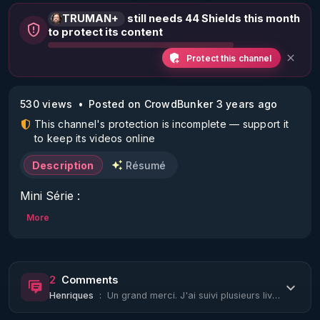
TRUMAN+
still needs 44 Shields this month
to protect its content
Protect this channel
530 views
Posted on CrowdBunker 3 years ago
This channel's protection is incomplete — support it
to keep its videos online
Description
Résumé
Mini Série :

More
"Le Transhumanisme en Marche ou La Nécessité 
de Quitter la Matrice".

2
Comments
Episode 2/7 :

Henriques
:
Un grand merci. J'ai suivi plusieurs lives de TOP SECRET, il y a quelques années...
"Discussion sur la question des armes 