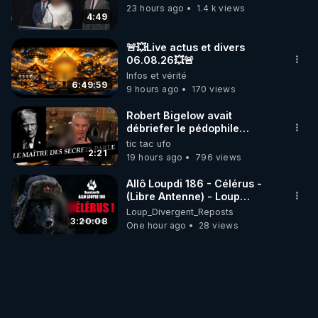
l'Etat : (à venir)

23 hours ago
1.4 k views
4:49
- Bonus 4/4 : La "Théorie des Maîtres du Temps" : 
🚨💥Live actus et divers
(à venir)
06.08.26💥🚨
Infos et vérité
6:49:59
9 hours ago
170 views
Robert Bigelow avait
débriefer le pédophile
génocidaire de donald j
tic tac ufo
trump
2:21
19 hours ago
796 views
Allô Loupdi 186 - Célérus -
(Libre Antenne) - Loup
Divergent 2026.08.06
Loup_Divergent_Reposts
3:20:08
One hour ago
28 views