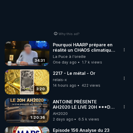
Why this ad?
Pourquoi HAARP prépare en
réalité un CHAOS climatique,
on répond
La Puce à l'oreille
34:31
One day ago
1.7 k views
2217 - Le métal - Or
relais-x
14 hours ago
422 views
3:20
ANTOINE PRÉSENTE
AH2020 LE LIVE 20H ***DU
04/08/2026*** 📷LE
AH2020
GRAND RÉVEIL EST EN
1:20:36
2 days ago
6.5 k views
MARCHE 📷
Episode 156 Analyse du 23