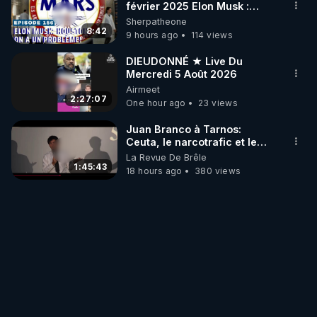
février 2025 Elon Musk :
Houston , on a un problème !
Sherpatheone
8:42
9 hours ago
114 views
DIEUDONNÉ ★ Live Du
Mercredi 5 Août 2026
Airmeet
2:27:07
One hour ago
23 views
Juan Branco à Tarnos:
Ceuta, le narcotrafic et le
pouvoir en France
La Revue De Brêle
1:45:43
18 hours ago
380 views