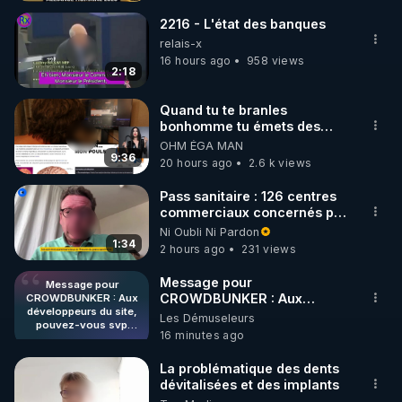
dans les vaccins pour les masses maintenant.

2216 - L'état des banques
2) Les outils électromagnétiques dans nos 
relais-x
16 hours ago
958 views
infrastructures les faisant fonctionner en nous.

2:18
3) L’histoire des témoins et des victimes de tout cela 
Quand tu te branles
bonhomme tu émets des
depuis déjà 30 ans et bien avant nous tous.

ondes ils ont juste omis de
OHM ÉGA MAN
t'expliquer
9:36
20 hours ago
2.6 k views
Pour en savoir plus : PDF qui sert de Thèse à cette 
Pass sanitaire : 126 centres
commerciaux concernés par
https://tinyurl.com/2u5h6a9r
l'obligation dans toute la
Ni Oubli Ni Pardon
France
1:34
2 hours ago
231 views
Vidéos des précédents et des prochains épisodes 
Message pour
Message pour
CROWDBUNKER : Aux
CROWDBUNKER : Aux
https://tinyurl.com/2sfuazce
développeurs du site,
développeurs du site,
Les Démuseleurs
pouvez-vous svp
pouvez-vous svp remettre la
16 minutes ago
remettre la
Article du N° 120 de Top Secret d'Août 2023 
fonctionnalité de tri par "Les
fonctionnalité de tri par
plus récents" car c'est une
prolongeant cette Mini Série : « Révélations 2023 : 
"Les plus récents" car
La problématique des dents
fonctionnalité bien pratique
c'est une
dévitalisées et des implants
fonctionnalité bien
et sans ça, nous n'avons pas