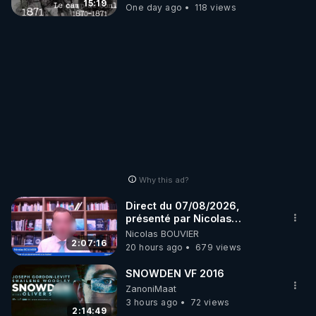
15:19
One day ago
118 views
Why this ad?
Direct du 07/08/2026,
présenté par Nicolas
BOUVIER
Nicolas BOUVIER
2:07:16
20 hours ago
679 views
SNOWDEN VF 2016
ZanoniMaat
3 hours ago
72 views
2:14:49