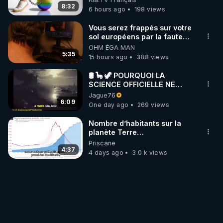
8:32
6 hours ago
198 views
Vous serez frappés sur votre
sol européens par la faute
des dirigeants qui s'en
OHM ÉGA MAN
mettent dans le nez
5:35
15 hours ago
388 views
🛢 🦕 🦖 POURQUOI LA
SCIENCE OFFICIELLE NE
CONNAÎT-ELLE PAS LA VRAIE
Jague76
ORIGINE DU PÉTROLE ?
6:09
One day ago
269 views
Nombre d’habitants sur la
planète Terre…
Priscane
4:37
4 days ago
3.0 k views