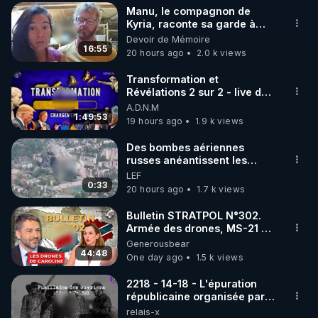
Manu, le compagnon de
▶ 30 jours gratuit sur l’application de méditation et 
Kyria, raconte sa garde à
vue musclée. PARTAGEZ!
Devoir de Mémoire
de bien-être ENVOL :

16:55
20 hours ago
2.0 k views
Rendez-vous sur 
https://www.envol.app/code
 avec 
le code : REGENERE
Transformation et
Révélations 2 sur 2 - live du
07/08/26
A.D.N.M
1:49:53
19 hours ago
1.9 k views
Des bombes aériennes
russes anéantissent les
centres de contrôle de
LEF
drones de 3 brigades
0:33
20 hours ago
1.7 k views
ukrainienne
Bulletin STRATPOL N°302.
Armée des drones, MS-21 en
série, missiles coréens.
Generousbear
07.08.2026.
44:48
One day ago
1.5 k views
2218 - 14-18 - L'épuration
républicaine organisée par
les frères de la truelle
relais-x