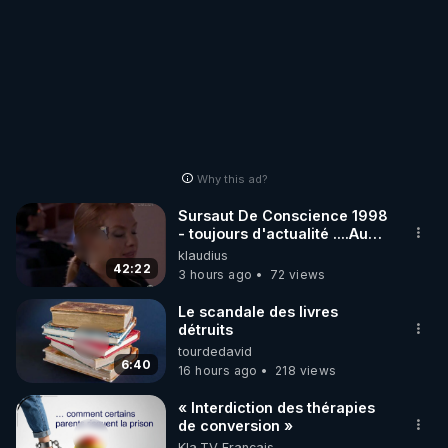
Why this ad?
Sursaut De Conscience 1998
- toujours d'actualité ....Au
Dela Du Réel
klaudius
42:22
3 hours ago
72 views
Le scandale des livres
détruits
tourdedavid
6:40
16 hours ago
218 views
« Interdiction des thérapies
de conversion »
Kla.TV Français