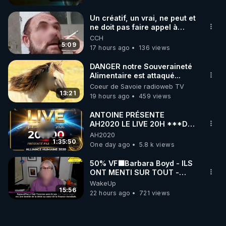
Un créatif, un vrai, ne peut et
ne doit pas faire appel à
l'intelligence artificielle
CCH
5:09
17 hours ago
136 views
DANGER notre Souveraineté
Alimentaire est attaqué...
Coeur de Savoie radioweb TV
13:21
19 hours ago
459 views
ANTOINE PRÉSENTE
AH2020 LE LIVE 20H ***DU
06/08/2026***
AH2020
1:35:50
One day ago
5.8 k views
50% VF🟩Barbara Boyd - ILS
ONT MENTI SUR TOUT -
Jocelyne Traduction
WakeUp
15:56
22 hours ago
721 views