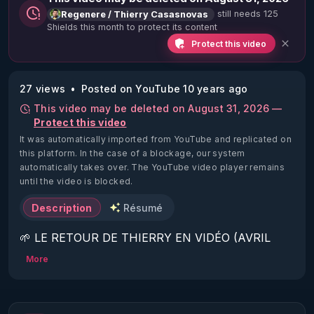
still needs 125
Regenere / Thierry Casasnovas
Shields this month to protect its content
Protect this video
27 views
Posted on YouTube 10 years ago
This video may be deleted on August 31, 2026 —
Protect this video
It was automatically imported from YouTube and replicated on
this platform.
In the case of a blockage, our system
automatically takes over. The YouTube video player remains
until the video is blocked.
Description
Résumé
🌱 LE RETOUR DE THIERRY EN VIDÉO (AVRIL 
2022)!

More
Découvrez la saison 2 des vidéos sur le nouveau 
https://www.rgnr.fr/presentation.html