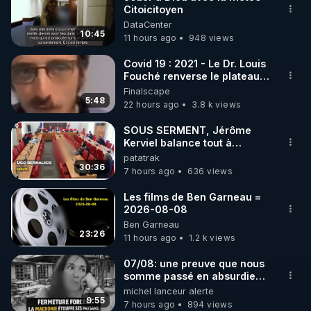
Citoicitoyen
🌱 INSTAGRAM

DataCenter
10:45
11 hours ago
948 views
https://www.instagram.com/rdlr_thierrycasasnovas/
http://rgnr.li/instagram
Covid 19 : 2021 - Le Dr. Louis
Fouché renverse le plateau
de CNews !
Finalscape
🌱 LA NEWSLETTER

5:48
22 hours ago
3.8 k views
Pour ne pas rater l’actualité RGNR (stages, 
SOUS SERMENT, Jérôme
Kerviel balance tout à
http://rgnr.li/news
l'Assemblée !
patatrak
30:36
7 hours ago
636 views
🌱 VIDÉOS NON CENSURÉES SUR ODYSEE 

Toutes les vidéos Youtube sont aussi sur la 
Les films de Ben Garneau =
2026-08-08
Ben Garneau
http://rgnr.li/odysee
23:26
11 hours ago
1.2 k views
🌱 LES STAGES EN PRÉSENTIEL

07/08: une preuve que nous
somme passé en absurdie
une dictature qui veut faire
michel lanceur alerte
http://rgnr.li/stages
taire ses opposant !
9:55
7 hours ago
894 views