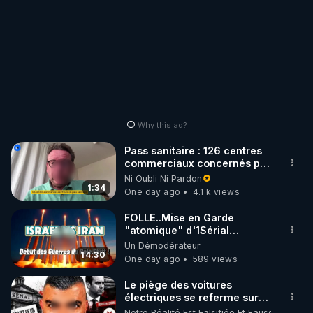
Why this ad?
Pass sanitaire : 126 centres
commerciaux concernés par
l'obligation dans toute la
Ni Oubli Ni Pardon
France
1:34
One day ago
4.1 k views
FOLLE..Mise en Garde
"atomique" d'1Sérial
Lanceur d'ALERTES
Un Démodérateur
combinant
14:30
One day ago
589 views
"Théories"&"Faits
Accomplis"
Le piège des voitures
électriques se referme sur
les usagers !
Notre Réalité Est Falsifiée Et Fausse