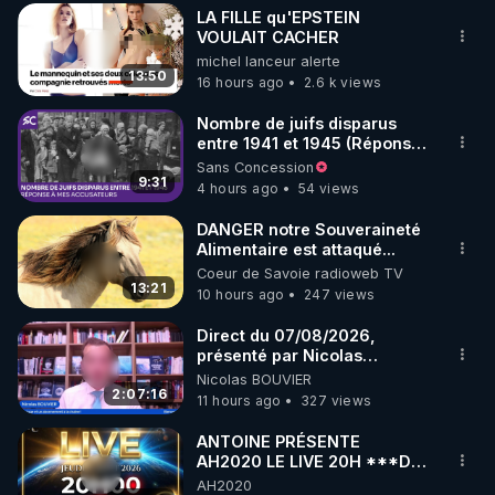
LA FILLE qu'EPSTEIN
▶ 30 jours gratuit sur l’application de méditation et 
VOULAIT CACHER
michel lanceur alerte
de bien-être ENVOL :

13:50
16 hours ago
2.6 k views
Rendez-vous sur 
https://www.envol.app/code
 avec 
le code : REGENERE
Nombre de juifs disparus
entre 1941 et 1945 (Réponse
à mes accusateurs)
Sans Concession
9:31
4 hours ago
54 views
DANGER notre Souveraineté
Alimentaire est attaqué...
Coeur de Savoie radioweb TV
13:21
10 hours ago
247 views
Direct du 07/08/2026,
présenté par Nicolas
BOUVIER
Nicolas BOUVIER
2:07:16
11 hours ago
327 views
ANTOINE PRÉSENTE
AH2020 LE LIVE 20H ***DU
06/08/2026***
AH2020