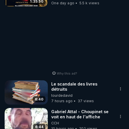
1:35:50
One day ago
5.5 k views
Why this ad?
Le scandale des livres
détruits
tourdedavid
6:40
7 hours ago
37 views
Gabriel Attal - Choupinet se
voit en haut de l'affiche
CCH
6:44
10 hours ago
202 views