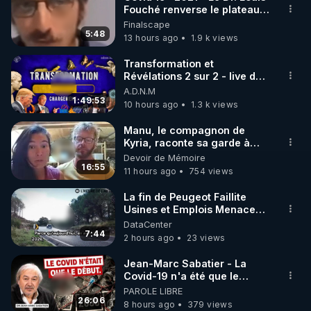
Fouché renverse le plateau
🌱 INSTAGRAM

de CNews !
Finalscape
5:48
13 hours ago
1.9 k views
https://www.instagram.com/rdlr_thierrycasasnovas/
http://rgnr.li/instagram
Transformation et
Révélations 2 sur 2 - live du
07/08/26
A.D.N.M
🌱 LA NEWSLETTER

1:49:53
10 hours ago
1.3 k views
Pour ne pas rater l’actualité RGNR (stages, 
Manu, le compagnon de
Kyria, raconte sa garde à
http://rgnr.li/news
vue musclée. PARTAGEZ!
Devoir de Mémoire
16:55
11 hours ago
754 views
🌱 VIDÉOS NON CENSURÉES SUR ODYSEE 

Toutes les vidéos Youtube sont aussi sur la 
La fin de Peugeot Faillite
Usines et Emplois Menacees
- L'heure de l'auto
DataCenter
http://rgnr.li/odysee
7:44
2 hours ago
23 views
🌱 LES STAGES EN PRÉSENTIEL

Jean-Marc Sabatier - La
Covid-19 n'a été que le
début - L'ARN messager
PAROLE LIBRE
http://rgnr.li/stages
jusqu où ira-t-il ?
26:06
8 hours ago
379 views