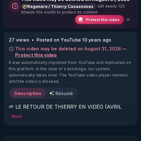
still needs 125
Regenere / Thierry Casasnovas
Shields this month to protect its content
Protect this video
27 views
Posted on YouTube 10 years ago
This video may be deleted on August 31, 2026 —
Protect this video
It was automatically imported from YouTube and replicated on
this platform.
In the case of a blockage, our system
automatically takes over. The YouTube video player remains
until the video is blocked.
Description
Résumé
🌱 LE RETOUR DE THIERRY EN VIDÉO (AVRIL 
2022)!

More
Découvrez la saison 2 des vidéos sur le nouveau 
https://www.rgnr.fr/presentation.html