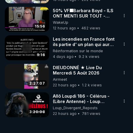
50% VF🟩Barbara Boyd - ILS
ONT MENTI SUR TOUT -
Jocelyne Traduction
WakeUp
15:56
12 hours ago
462 views
Les incendies en France font
ils partie d' un plan qui aurait
débuté le 11 septembre 2001
Réinformation sur le monde
?
9:16
4 days ago
9.2 k views
DIEUDONNÉ ★ Live Du
Mercredi 5 Août 2026
Airmeet
2:27:07
22 hours ago
1.2 k views
Allô Loupdi 186 - Célérus -
(Libre Antenne) - Loup
Divergent 2026.08.06
Loup_Divergent_Reposts
3:20:08
22 hours ago
781 views