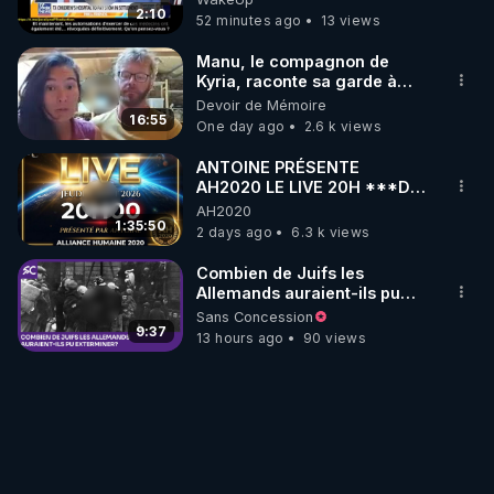
transition de mineurs-Joc Tr
2:10
52 minutes ago
13 views
Manu, le compagnon de
Kyria, raconte sa garde à
vue musclée. PARTAGEZ!
Devoir de Mémoire
16:55
One day ago
2.6 k views
ANTOINE PRÉSENTE
AH2020 LE LIVE 20H ***DU
06/08/2026***
AH2020
1:35:50
2 days ago
6.3 k views
Combien de Juifs les
Allemands auraient-ils pu
exterminer?
Sans Concession
9:37
13 hours ago
90 views