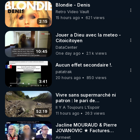
Blondie - Denis
▶ 30 jours gratuit sur l’application de méditation et 
Retro Video Vault
de bien-être ENVOL :

15 hours ago
621 views
2:15
Rendez-vous sur 
https://www.envol.app/code
 avec 
le code : REGENERE
Jouer a Dieu avec la meteo -
Citoicitoyen
DataCenter
10:45
One day ago
2.1 k views
Aucun effet secondaire !.
patatrak
20 hours ago
850 views
3:41
Vivre sans supermarché ni
patron : le pari de
l’autonomie
Il Y A Toujours L'Espoir
52:19
11 hours ago
263 views
Jacline MOURAUD & Pierre
JOVANOVIC ★ Factures
Impayées : Où Est Passé Le
Airmeet