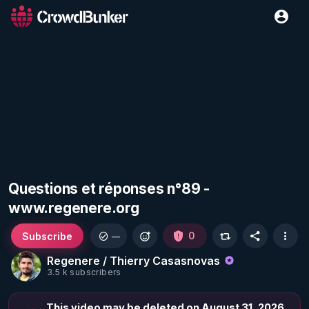
Questions et réponses n°89 -
www.regenere.org
Subscribe
0
—
Regenere / Thierry Casasnovas
3.5 k subscribers
This video may be deleted on August 31, 2026