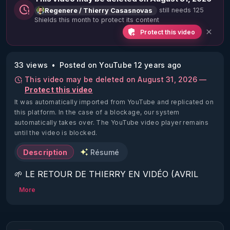
still needs 125
Regenere / Thierry Casasnovas
Shields this month to protect its content
Protect this video
33 views
Posted on YouTube 12 years ago
This video may be deleted on August 31, 2026 —
Protect this video
It was automatically imported from YouTube and replicated on
this platform.
In the case of a blockage, our system
automatically takes over. The YouTube video player remains
until the video is blocked.
Description
Résumé
🌱 LE RETOUR DE THIERRY EN VIDÉO (AVRIL 
2022)!

More
Découvrez la saison 2 des vidéos sur le nouveau 
https://www.rgnr.fr/presentation.html