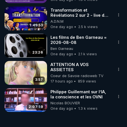
Transformation et
Révélations 2 sur 2 - live du
07/08/26
A.D.N.M
1:49:53
One day ago
2.5 k views
Les films de Ben Garneau =
2026-08-08
Ben Garneau
23:26
One day ago
2.1 k views
ATTENTION A VOS
ASSIETTES
Coeur de Savoie radioweb TV
3:57
17 hours ago
859 views
Philippe Guillemant sur l’IA,
la conscience et les OVNI
Nicolas BOUVIER
2:07:19
One day ago
1.3 k views