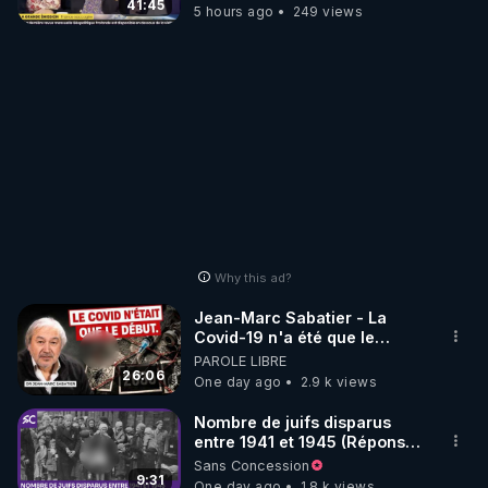
Pognon ?
41:45
5 hours ago
249 views
Why this ad?
Jean-Marc Sabatier - La
Covid-19 n'a été que le
début - L'ARNm & l'ARNm-aa
PAROLE LIBRE
jusqu où auront-t-il ?
26:06
One day ago
2.9 k views
Nombre de juifs disparus
entre 1941 et 1945 (Réponse
à mes accusateurs)
Sans Concession
9:31
One day ago
1.8 k views