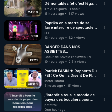
Démontables (et c'est légal).
🌱 INSTAGRAM

Visite éco village en
Il Y A Toujours L'Espoir
Bretagne
24:09
15 hours ago
817 views
https://www.instagram.com/rdlr_thierrycasasnovas/
http://rgnr.li/instagram
Paprika en a marre de se
faire interdire de spectacle.
Elle décide donc de devenir
LEF
🌱 LA NEWSLETTER

DJ !
0:38
13 hours ago
1.2 k views
Pour ne pas rater l’actualité RGNR (stages, 
DANGER DANS NOS
ASSIETTES...
http://rgnr.li/news
Coeur de Savoie radioweb TV
13:21
19 hours ago
2.3 k views
🌱 VIDÉOS NON CENSURÉES SUR ODYSEE 

Toutes les vidéos Youtube sont aussi sur la 
Patrick PASIN ★ Rapports Du
FBI : Ce Qu'Ils Disent De Plus
Grave Sur Hitler
MetaHistoria
http://rgnr.li/odysee
48:00
3 hours ago
111 views
🌱 LES STAGES EN PRÉSENTIEL

j'interdit a tous le monde de
j'interdit a tous le
payez des boucliers pour
monde de payez des
boucliers pour
regardez mes publications
patatrak
http://rgnr.li/stages
regardez mes
(gratuites) quand ils le désire
One hour ago
publications (gratuites)