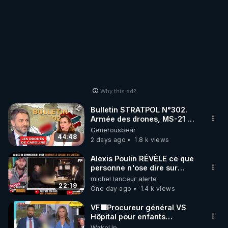
Why this ad?
Bulletin STRATPOL N°302.
Armée des drones, MS-21 en
série, missiles coréens.
Generousbear
07.08.2026.
44:48
2 days ago
1.8 k views
Alexis Poulin RÉVÈLE ce que
personne n'ose dire sur
l'Union européenne (C'est
michel lanceur alerte
explosif)
22:19
One day ago
1.4 k views
VF🟩Procureur général VS
Hôpital pour enfants
concernant opérations de
WakeUp