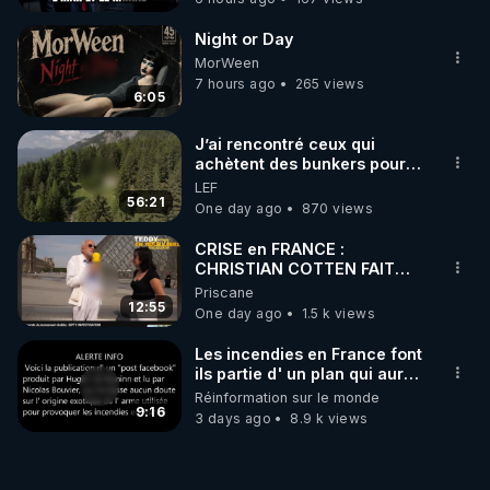
Night or Day
MorWeen
7 hours ago
265 views
6:05
J’ai rencontré ceux qui
achètent des bunkers pour
survivre à la fin du monde
LEF
56:21
One day ago
870 views
CRISE en FRANCE :
CHRISTIAN COTTEN FAIT
une étrange découverte
Priscane
12:55
One day ago
1.5 k views
Les incendies en France font
ils partie d' un plan qui aurait
débuté le 11 septembre 2001
Réinformation sur le monde
?
9:16
3 days ago
8.9 k views