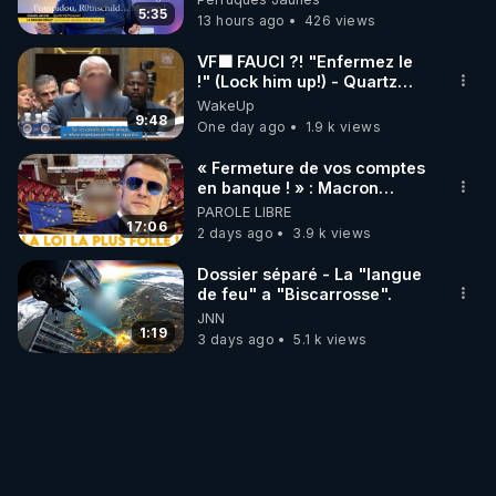
Janvier, GPTV, 18 X 2024
5:35
13 hours ago
426 views
VF🟩 FAUCI ?! "Enfermez le
!" (Lock him up!) - Quartz
Traduction
WakeUp
9:48
One day ago
1.9 k views
« Fermeture de vos comptes
en banque ! » : Macron
impose une loi folle !
PAROLE LIBRE
17:06
2 days ago
3.9 k views
Dossier séparé - La "langue
de feu" a "Biscarrosse".
JNN
1:19
3 days ago
5.1 k views