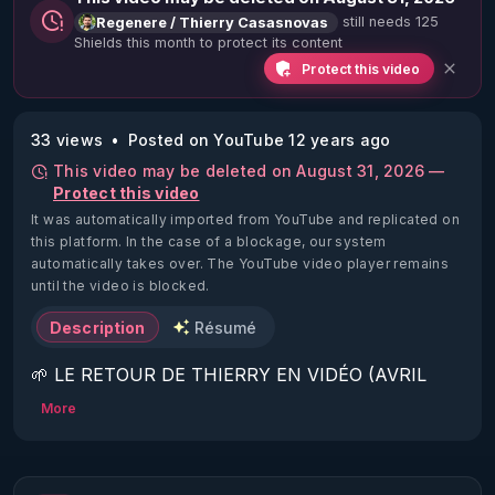
still needs 125
Regenere / Thierry Casasnovas
Shields this month to protect its content
Protect this video
33 views
Posted on YouTube 12 years ago
This video may be deleted on August 31, 2026 —
Protect this video
It was automatically imported from YouTube and replicated on
this platform.
In the case of a blockage, our system
automatically takes over. The YouTube video player remains
until the video is blocked.
Description
Résumé
🌱 LE RETOUR DE THIERRY EN VIDÉO (AVRIL 
2022)!

More
Découvrez la saison 2 des vidéos sur le nouveau 
https://www.rgnr.fr/presentation.html