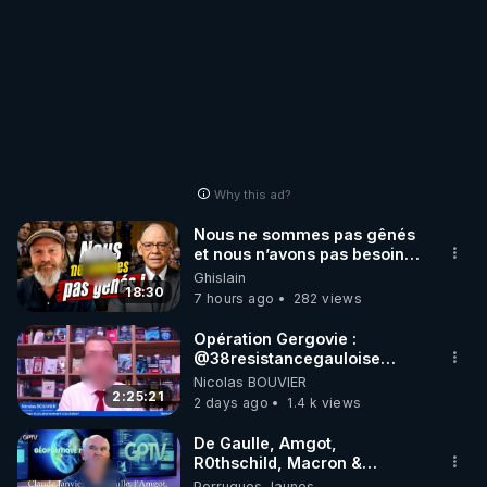
Why this ad?
Nous ne sommes pas gênés
et nous n’avons pas besoin
de nous excuser ! #jw
Ghislain
#jehovah #collegecentral
18:30
7 hours ago
282 views
Opération Gergovie :
‪@38resistancegauloise‬
‪@MarionSigautOfficiel‬
Nicolas BOUVIER
‪@gladysriifard5710‬ Laëtitia
2:25:21
2 days ago
1.4 k views
De Gaulle, Amgot,
R0thschild, Macron &
Pompidou… Macron Claude
Perruques Jaunes