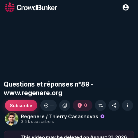
Questions et réponses n°89 -
www.regenere.org
Subscribe
0
—
Regenere / Thierry Casasnovas
3.5 k subscribers
This video may be deleted on August 31, 2026