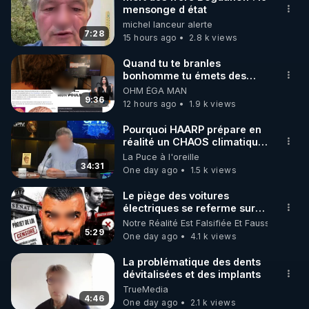
mensonge d état
🌱 INSTAGRAM

michel lanceur alerte
7:28
15 hours ago
2.8 k views
https://www.instagram.com/rdlr_thierrycasasnovas/
http://rgnr.li/instagram
Quand tu te branles
bonhomme tu émets des
ondes ils ont juste omis de
OHM ÉGA MAN
🌱 LA NEWSLETTER

t'expliquer
9:36
12 hours ago
1.9 k views
Pour ne pas rater l’actualité RGNR (stages, 
Pourquoi HAARP prépare en
réalité un CHAOS climatique,
http://rgnr.li/news
on répond
La Puce à l'oreille
34:31
One day ago
1.5 k views
🌱 VIDÉOS NON CENSURÉES SUR ODYSEE 

Toutes les vidéos Youtube sont aussi sur la 
Le piège des voitures
électriques se referme sur
les usagers !
Notre Réalité Est Falsifiée Et Fausse
http://rgnr.li/odysee
5:29
One day ago
4.1 k views
🌱 LES STAGES EN PRÉSENTIEL

La problématique des dents
dévitalisées et des implants
TrueMedia
http://rgnr.li/stages
4:46
One day ago
2.1 k views