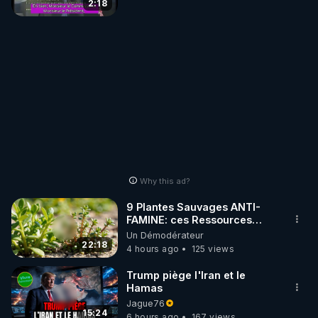
2:18
Why this ad?
9 Plantes Sauvages ANTI-
FAMINE: ces Ressources
NUTRITIVES&MéDICINALES"gratuite
Un Démodérateur
JARDIN&des Haies
22:18
4 hours ago
125 views
Trump piège l'Iran et le
Hamas
Jague76
15:24
6 hours ago
167 views