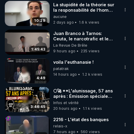
La stupidité de la théorie sur
▶ 30 jours gratuit sur l’application de méditation et 
la responsabilité de l’homme
concernant le dioxyde de
aucune
de bien-être ENVOL :

carbone.
10:29
2 days ago
1.6 k views
Rendez-vous sur 
https://www.envol.app/code
 avec 
le code : REGENERE
Juan Branco à Tarnos:
Ceuta, le narcotrafic et le
pouvoir en France
La Revue De Brêle
1:45:43
9 hours ago
235 views
voila l'euthanasie !
patatrak
14 hours ago
1.2 k views
4:49
🌕🚀 **L'alunissage, 57 ans
après : Émission spéciale
avec John Doe !** 👨 🚀✨
Infos et vérité
3:46:45
20 hours ago
1.1 k views
2216 - L'état des banques
relais-x
7 hours ago
560 views