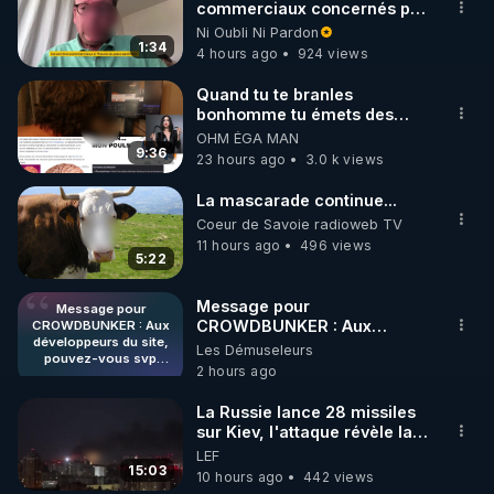
commerciaux concernés par
l'obligation dans toute la
Ni Oubli Ni Pardon
France
1:34
4 hours ago
924 views
Quand tu te branles
bonhomme tu émets des
ondes ils ont juste omis de
OHM ÉGA MAN
t'expliquer
9:36
23 hours ago
3.0 k views
La mascarade continue...
Coeur de Savoie radioweb TV
11 hours ago
496 views
5:22
Message pour
Message pour
CROWDBUNKER : Aux
CROWDBUNKER : Aux
développeurs du site,
développeurs du site,
Les Démuseleurs
pouvez-vous svp
pouvez-vous svp remettre la
2 hours ago
remettre la
fonctionnalité de tri par "Les
fonctionnalité de tri par
plus récents" car c'est une
"Les plus récents" car
La Russie lance 28 missiles
fonctionnalité bien pratique
c'est une
sur Kiev, l'attaque révèle la
fonctionnalité bien
et sans ça, nous n'avons pas
faiblesse de Kiev
LEF
pratique et sans ça,
envie de perdre du temps à
15:03
nous n'avons pas
10 hours ago
442 views
filtrer visuellement et donc
envie de perdre du