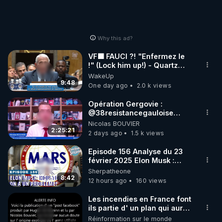
Why this ad?
VF🟩 FAUCI ?! "Enfermez le
!" (Lock him up!) - Quartz
Traduction
WakeUp
9:48
One day ago
2.0 k views
Opération Gergovie :
‪@38resistancegauloise‬
‪@MarionSigautOfficiel‬
Nicolas BOUVIER
‪@gladysriifard5710‬ Laëtitia
2:25:21
2 days ago
1.5 k views
Episode 156 Analyse du 23
février 2025 Elon Musk :
Houston , on a un problème !
Sherpatheone
8:42
12 hours ago
160 views
Les incendies en France font
ils partie d' un plan qui aurait
débuté le 11 septembre 2001
Réinformation sur le monde