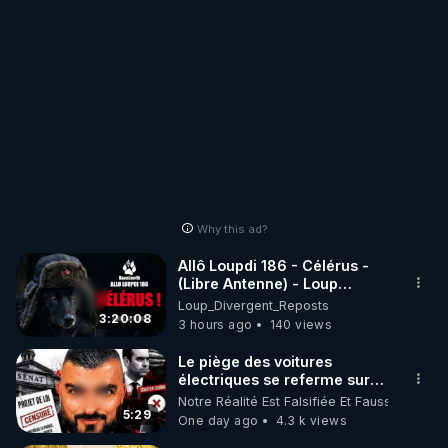
on ne regarde plus ou on en
temps à filtrer
regarde moins des vidéos....
visuellement et donc
on ne regarde plus ou
Même si je pense que c'est
on en regarde moins
fait exprès, merci d'avance
des vidéos.... Même si
vous le rétablissez quand
je pense que c'est fait
même.
exprès, merci d'avance
vous le rétablissez
quand même.
Why this ad?
Allô Loupdi 186 - Célérus -
(Libre Antenne) - Loup
Divergent 2026.08.06
Loup_Divergent_Reposts
3:20:08
3 hours ago
140 views
Le piège des voitures
électriques se referme sur
les usagers !
Notre Réalité Est Falsifiée Et Fausse
5:29
One day ago
4.3 k views