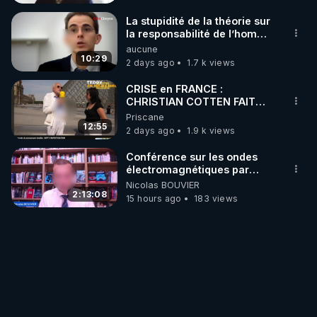
La stupidité de la théorie sur
la responsabilité de l’homme
concernant le dioxyde de
aucune
carbone.
10:29
2 days ago
1.7 k views
CRISE en FRANCE :
CHRISTIAN COTTEN FAIT
une étrange découverte
Priscane
12:55
2 days ago
1.9 k views
Conférence sur les ondes
électromagnétiques par
Grégoire Caustru et Bart de
Nicolas BOUVIER
Wever !
2:13:08
15 hours ago
183 views