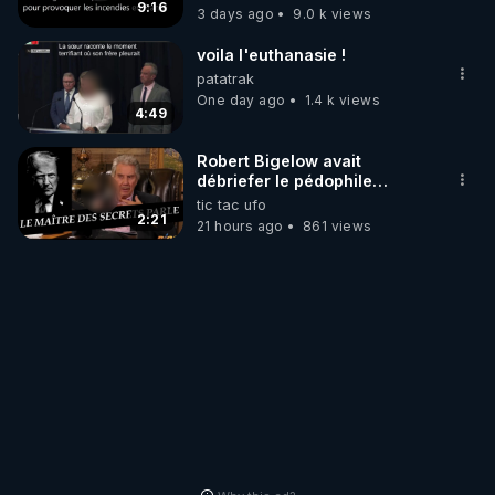
?
9:16
3 days ago
9.0 k views
voila l'euthanasie !
patatrak
One day ago
1.4 k views
4:49
Robert Bigelow avait
débriefer le pédophile
génocidaire de donald j
tic tac ufo
trump
2:21
21 hours ago
861 views