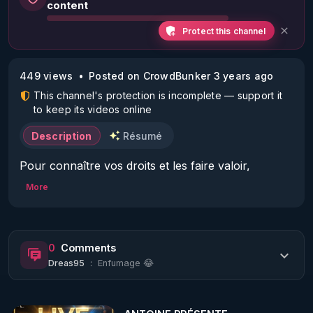
content
Protect this channel
449 views
Posted on CrowdBunker 3 years ago
This channel's protection is incomplete — support it
to keep its videos online
Description
Résumé
Pour connaître vos droits et les faire valoir, 
informez-vous sur le site www.conseilnational.fr

More
Prendre rendez-vous pour être diffusé dans nos 
émissions ! La France Libre Donne le droit de 
Réponse 

0
Comments
Dreas95
:
Enfumage 😂
       * allez sur notre site  : 
https://www.conseilnational.fr