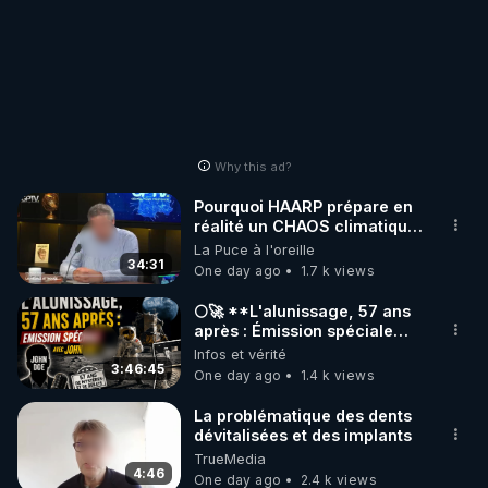
Why this ad?
Pourquoi HAARP prépare en
réalité un CHAOS climatique,
on répond
La Puce à l'oreille
34:31
One day ago
1.7 k views
🌕🚀 **L'alunissage, 57 ans
après : Émission spéciale
avec John Doe !** 👨 🚀✨
Infos et vérité
3:46:45
One day ago
1.4 k views
La problématique des dents
dévitalisées et des implants
TrueMedia
4:46
One day ago
2.4 k views