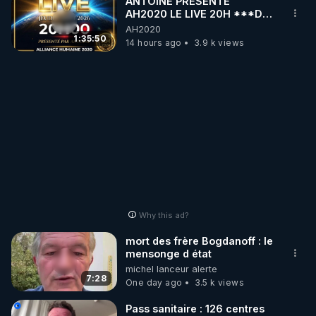
ANTOINE PRÉSENTE
       * remplir le formulaire contact et le valider

AH2020 LE LIVE 20H ***DU
06/08/2026***
AH2020
Nous seront heureux de partager nos expériences 
1:35:50
14 hours ago
3.9 k views
de vie et de savoir, pour le bien de tous, et surtout, 
pour un monde meilleur !

Pour tous les détails du CNTF CH allez sur notre 
site : 
https://www.conseilnational.fr​
Nous contacter : contact.info@conseilnational.fr
Why this ad?
mort des frère Bogdanoff : le
mensonge d état
michel lanceur alerte
7:28
One day ago
3.5 k views
Pass sanitaire : 126 centres