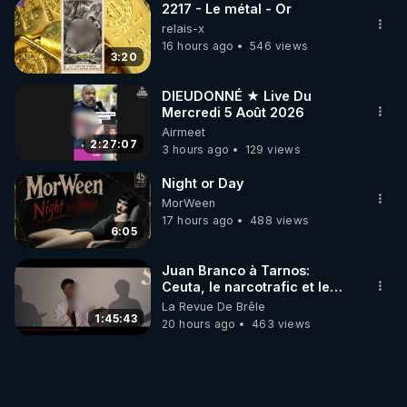
2217 - Le métal - Or
relais-x
16 hours ago
546 views
3:20
DIEUDONNÉ ★ Live Du
Mercredi 5 Août 2026
Airmeet
2:27:07
3 hours ago
129 views
Night or Day
MorWeen
17 hours ago
488 views
6:05
Juan Branco à Tarnos:
Ceuta, le narcotrafic et le
pouvoir en France
La Revue De Brêle
1:45:43
20 hours ago
463 views