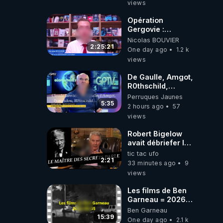
views
Opération
Gergovie :
‪@38resistancegauloise‬
Nicolas BOUVIER
‪@MarionSigautOfficiel‬
2:25:21
One day ago
1.2 k
‪@gladysriifard5710‬
views
Laëtitia
De Gaulle, Amgot,
R0thschild,
Macron &
Perruques Jaunes
Pompidou…
5:35
2 hours ago
57
Macron Claude
views
Janvier, GPTV, 18
X 2024
Robert Bigelow
avait débriefer le
pédophile
tic tac ufo
génocidaire de
2:21
33 minutes ago
9
donald j trump
views
Les films de Ben
Garneau = 2026-
08-05
Ben Garneau
15:39
One day ago
2.1 k