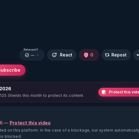
Relevant?
React
0
Repost
—
Subscribe
 2026
Protect this vid
 125 Shields this month to protect its content
26 —
Protect this video
ted on this platform.
In the case of a blockage, our system automaticall
 is blocked.