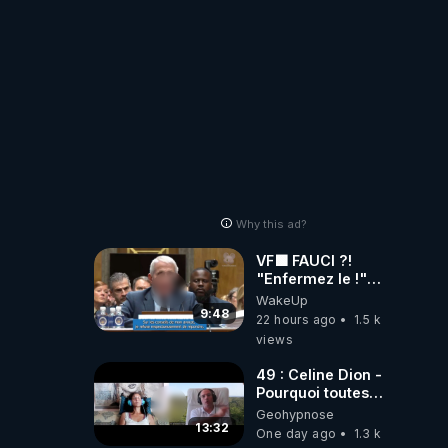
Why this ad?
VF🟩 FAUCI ?!
"Enfermez le !"
(Lock him up!) -
WakeUp
Quartz Traduction
9:48
22 hours ago
1.5 k
views
49 : Celine Dion -
Pourquoi toutes
ces rumeurs ?
Geohypnose
Enquête sous
13:32
One day ago
1.3 k
hypnose