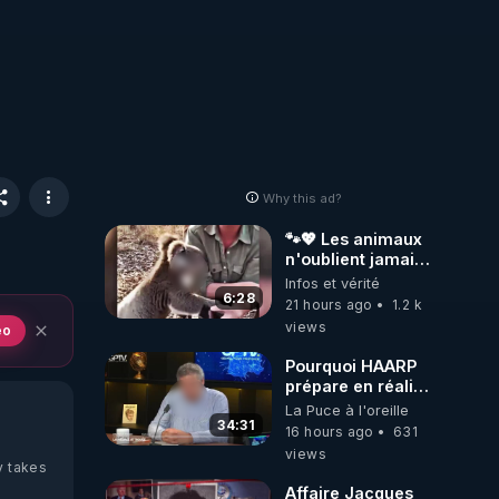
Why this ad?
🐾💖 Les animaux
n'oublient jamais
ceux qu'ils
Infos et vérité
aiment… 🥹❤️
6:28
21 hours ago
1.2 k
views
eo
Pourquoi HAARP
prépare en réalité
un CHAOS
La Puce à l'oreille
climatique, on
34:31
16 hours ago
631
répond
views
y takes
Affaire Jacques