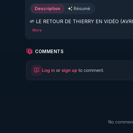
Description
Résumé
🌱 LE RETOUR DE THIERRY EN VIDÉO (AVRIL
More
https://www.rgnr.fr/presentation.html
🌱 LE MAGAZINE RÉGÉNÈRE 

COMMENTS
http://rgnr.li/ymag
Log in
or
sign up
to comment.
🌱 LA BOUTIQUE DU MAGAZINE

https://boutique.magazine-regenere.fr/
🌱 FIL TELEGRAM

https://t.me/rgnr_fr
No comments