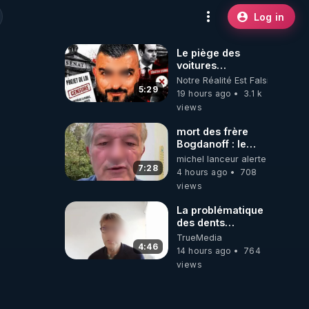
Log in
Le piège des
voitures
électriques se
Notre Réalité Est Falsifiée Et F
referme sur les
5:29
19 hours ago
3.1 k
usagers !
views
mort des frère
Bogdanoff : le
mensonge d état
michel lanceur alerte
7:28
4 hours ago
708
views
La problématique
des dents
dévitalisées et
TrueMedia
des implants
4:46
14 hours ago
764
views