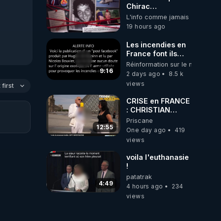
Chirac
cococainoman
L'info comme jamais
PD, Gaston Flosse
19 hours ago
IDEM, les
barbouses, mort
Les incendies en
du journaliste
France font ils
Jean-Pascal
partie d' un plan
Réinformation sur le monde
Couraud dit JPK
qui aurait débuté
9:16
2 days ago
8.5 k
par la mafai et
le 11 septembre
views
frère la truelle ! 😒
first
2001 ?
🤢😡
CRISE en FRANCE
https://odysee.com/@ano
: CHRISTIAN
journaliste-
COTTEN FAIT une
Priscane
enqu%C3%AAtait-
étrange
12:55
sur-l%27Etat-
One day ago
419
découverte
fran%C3%A7ais.-
views
Puis-il-a-
disparu:5
voila l'euthanasie
!
patatrak
4:49
4 hours ago
234
views