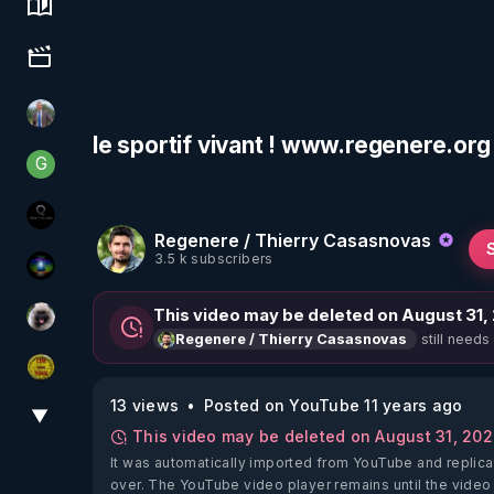
Science, history & spirituality
Culture, media & entertainment
Nicolas BOUVIER
le sportif vivant ! www.regenere.org
G
Generousbear
La vérité
Regenere / Thierry Casasnovas
3.5 k subscribers
WakeUp
This video may be deleted on August 31,
Priscane
still needs
Regenere / Thierry Casasnovas
CDS pour TOUS
13 views
Posted on YouTube 11 years ago
▼
View More
This video may be deleted on August 31, 20
It was automatically imported from YouTube and replica
over. The YouTube video player remains until the video