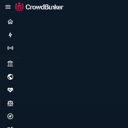
Current
Rushes
Live
Politics & institutions
World & geopolitics
Health, food & wellbeing
Society, justice & freedoms
Economy, environment & technology