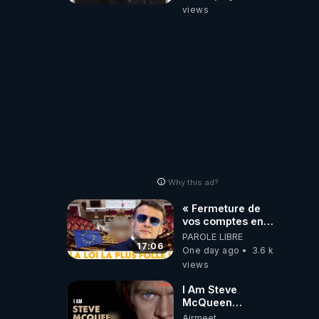
views
Why this ad?
« Fermeture de
vos comptes en
banque ! » :
PAROLE LIBRE
Macron impose
17:06
One day ago
3.6 k
une loi folle !
views
I Am Steve
McQueen
⎮Documentaire
Airmeet