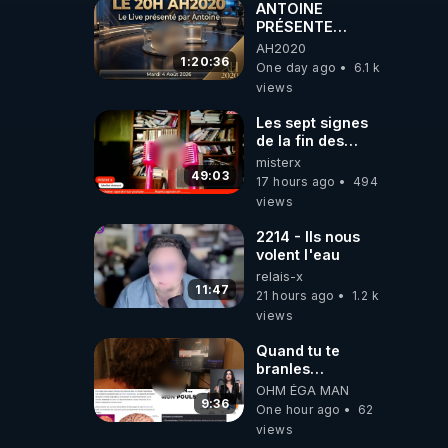
carbone.
ANTOINE
PRÉSENTE
AH2020 LE LIVE
AH2020
20H ***DU
1:20:36
One day ago
6.1 k
04/08/2026***
views
📷LE GRAND
RÉVEIL EST EN
Les sept signes
MARCHE 📷
de la fin des
temps selon
misterx
l’intervenant
49:03
17 hours ago
494
views
2214 - Ils nous
volent l'eau
relais-x
11:47
21 hours ago
1.2 k
views
Quand tu te
branles
bonhomme tu
OHM ÉGA MAN
émets des ondes
9:36
One hour ago
62
ils ont juste omis
views
de t'expliquer