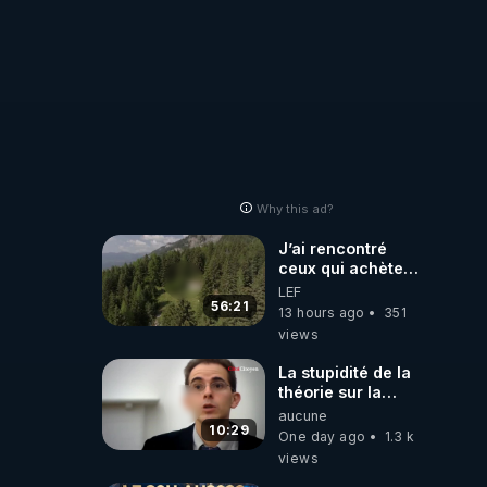
Why this ad?
J’ai rencontré
ceux qui achètent
des bunkers pour
LEF
survivre à la fin
56:21
13 hours ago
351
du monde
views
La stupidité de la
théorie sur la
responsabilité de
aucune
l’homme
10:29
One day ago
1.3 k
concernant le
views
dioxyde de