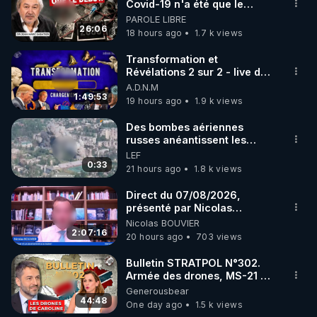
▶ 30 jours gratuit sur l’application de méditation et 
Covid-19 n'a été que le
début - L'ARNm & l'ARNm-aa
PAROLE LIBRE
de bien-être ENVOL :

jusqu où auront-t-il ?
26:06
18 hours ago
1.7 k views
Rendez-vous sur 
https://www.envol.app/code
 avec 
le code : REGENERE
Transformation et
Révélations 2 sur 2 - live du
07/08/26
A.D.N.M
1:49:53
19 hours ago
1.9 k views
Des bombes aériennes
russes anéantissent les
centres de contrôle de
LEF
drones de 3 brigades
0:33
21 hours ago
1.8 k views
ukrainienne
Direct du 07/08/2026,
présenté par Nicolas
BOUVIER
Nicolas BOUVIER
2:07:16
20 hours ago
703 views
Bulletin STRATPOL N°302.
Armée des drones, MS-21 en
série, missiles coréens.
Generousbear
07.08.2026.
44:48
One day ago
1.5 k views