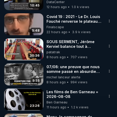
DataCenter
10:45
12 hours ago
1.0 k views
https://www.instagram.com/rdlr_thierrycasasnovas/
http://rgnr.li/instagram
Covid 19 : 2021 - Le Dr. Louis
Fouché renverse le plateau
de CNews !
Finalscape
🌱 LA NEWSLETTER

5:48
22 hours ago
3.9 k views
Pour ne pas rater l’actualité RGNR (stages, 
SOUS SERMENT, Jérôme
Kerviel balance tout à
http://rgnr.li/news
l'Assemblée !
patatrak
30:36
8 hours ago
707 views
🌱 VIDÉOS NON CENSURÉES SUR ODYSEE 

Toutes les vidéos Youtube sont aussi sur la 
07/08: une preuve que nous
somme passé en absurdie
une dictature qui veut faire
michel lanceur alerte
http://rgnr.li/odysee
taire ses opposant !
9:55
8 hours ago
994 views
🌱 LES STAGES EN PRÉSENTIEL

Les films de Ben Garneau =
2026-08-08
Ben Garneau
http://rgnr.li/stages
23:26
11 hours ago
1.2 k views
_________

Manu, le compagnon de