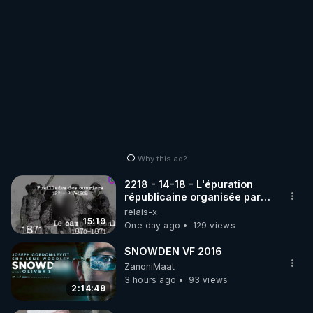
Why this ad?
2218 - 14-18 - L'épuration
républicaine organisée par
les frères de la truelle
relais-x
15:19
One day ago
129 views
SNOWDEN VF 2016
ZanoniMaat
3 hours ago
93 views
2:14:49