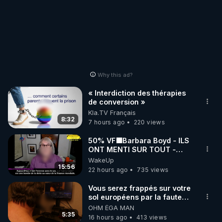
Why this ad?
« Interdiction des thérapies
de conversion »
Kla.TV Français
8:32
7 hours ago
220 views
50% VF🟩Barbara Boyd - ILS
ONT MENTI SUR TOUT -
Jocelyne Traduction
WakeUp
15:56
22 hours ago
735 views
Vous serez frappés sur votre
sol européens par la faute
des dirigeants qui s'en
OHM ÉGA MAN
mettent dans le nez
5:35
16 hours ago
413 views