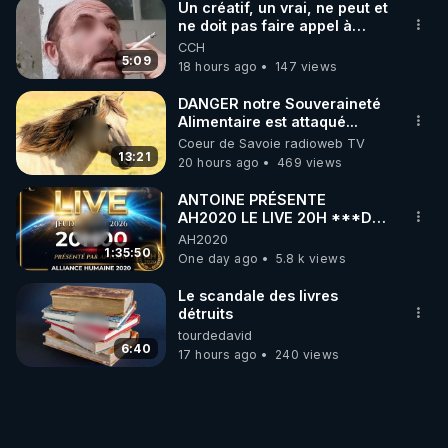
Un créatif, un vrai, ne peut et
ne doit pas faire appel à
l'intelligence artificielle
CCH
5:09
18 hours ago
147 views
DANGER notre Souveraineté
Alimentaire est attaqué...
Coeur de Savoie radioweb TV
13:21
20 hours ago
469 views
ANTOINE PRÉSENTE
AH2020 LE LIVE 20H ***DU
06/08/2026***
AH2020
1:35:50
One day ago
5.8 k views
Le scandale des livres
détruits
tourdedavid
6:40
17 hours ago
240 views