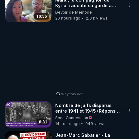
Kyria, raconte sa garde à
vue musclée. PARTAGEZ!
Devoir de Mémoire
LES CODES PROMO DES PARTENAIRES

16:55
20 hours ago
2.0 k views
▶ 10 % de réduction sur toute la boutique 
WARMCOOK (Kuvings) : 

Rendez-vous sur : 
http://rgnr.li/warmcook
 avec le 
code : REGENERE10

▶ 10 % de réduction sur une sélection de produits 
de la boutique VIDYA : 

Rendez-vous sur : 
http://rgnr.li/vidya
 avec le code : 
REGENERE10

Why this ad?
▶ 10 % de réduction sur les extracteurs de la 
Nombre de juifs disparus
marque SANA : 

entre 1941 et 1945 (Réponse
à mes accusateurs)
Sans Concession
Rendez-vous sur 
http://rgnr.li/lechoubrave
 avec le 
9:31
14 hours ago
949 views
code : REGENERE10

Jean-Marc Sabatier - La