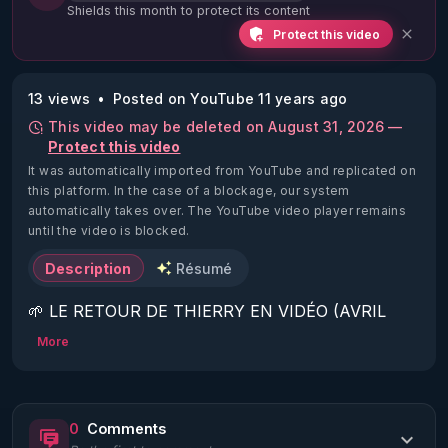
Shields this month to protect its content
Protect this video
13 views
Posted on YouTube 11 years ago
This video may be deleted on August 31, 2026 —
Protect this video
It was automatically imported from YouTube and replicated on
this platform.
In the case of a blockage, our system
automatically takes over. The YouTube video player remains
until the video is blocked.
Description
Résumé
🌱 LE RETOUR DE THIERRY EN VIDÉO (AVRIL 
2022)!

More
Découvrez la saison 2 des vidéos sur le nouveau 
https://www.rgnr.fr/presentation.html
0
Comments