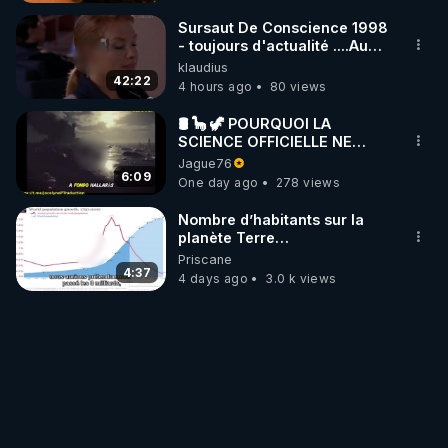
Sursaut De Conscience 1998
- toujours d'actualité ....Au
Dela Du Réel
klaudius
42:22
4 hours ago
80 views
🛢 🦕 🦖 POURQUOI LA
SCIENCE OFFICIELLE NE
CONNAÎT-ELLE PAS LA VRAIE
Jague76
ORIGINE DU PÉTROLE ?
6:09
One day ago
278 views
Nombre d’habitants sur la
planète Terre…
Priscane
4:37
4 days ago
3.0 k views