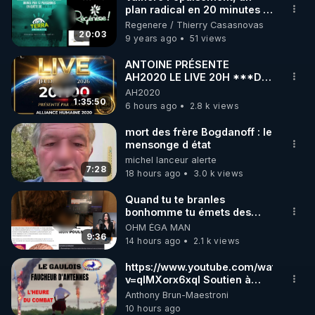
plan radical en 20 minutes !
🌱 INSTAGRAM

- www.regenere.org
Regenere / Thierry Casasnovas
20:03
9 years ago
51 views
https://www.instagram.com/rdlr_thierrycasasnovas/
http://rgnr.li/instagram
ANTOINE PRÉSENTE
AH2020 LE LIVE 20H ***DU
06/08/2026***
AH2020
🌱 LA NEWSLETTER

1:35:50
6 hours ago
2.8 k views
Pour ne pas rater l’actualité RGNR (stages, 
mort des frère Bogdanoff : le
mensonge d état
http://rgnr.li/news
michel lanceur alerte
7:28
18 hours ago
3.0 k views
🌱 VIDÉOS NON CENSURÉES SUR ODYSEE 

Toutes les vidéos Youtube sont aussi sur la 
Quand tu te branles
bonhomme tu émets des
ondes ils ont juste omis de
OHM ÉGA MAN
http://rgnr.li/odysee
t'expliquer
9:36
14 hours ago
2.1 k views
🌱 LES STAGES EN PRÉSENTIEL

https://www.youtube.com/watch?
v=qlMXorx6xqI Soutien à
tous les gardiens du Vivant
Anthony Brun-Maestroni
http://rgnr.li/stages
10 hours ago