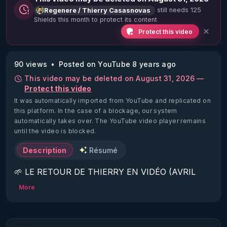
still needs 125
Regenere / Thierry Casasnovas
Shields this month to protect its content
Protect this video
90 views
Posted on YouTube 8 years ago
This video may be deleted on August 31, 2026 —
Protect this video
It was automatically imported from YouTube and replicated on
this platform.
In the case of a blockage, our system
automatically takes over. The YouTube video player remains
until the video is blocked.
Description
Résumé
🌱 LE RETOUR DE THIERRY EN VIDÉO (AVRIL 
2022)!

More
Découvrez la saison 2 des vidéos sur le nouveau 
https://www.rgnr.fr/presentation.html