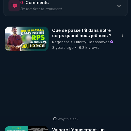
0
Comments
Be the first to comment
🌱 LE MAGAZINE RÉGÉNÈRE 

http://rgnr.li/ymag
Que se passe t'il dans notre
corps quand nous jeûnons ?
🌱 LA BOUTIQUE DU MAGAZINE

Regenere / Thierry Casasnovas
Pour obtenir les anciens numéros que vous avez 
1:09:08
3 years ago
6.2 k views
https://boutique.magazine-regenere.fr/
🌱 FIL TELEGRAM

Écoutez les podcasts gratuits de Thierry et les 
https://t.me/rgnr_fr
🌱 FACEBOOK

Why this ad?
http://rgnr.li/facebook
Vaincre l'épuisement, un