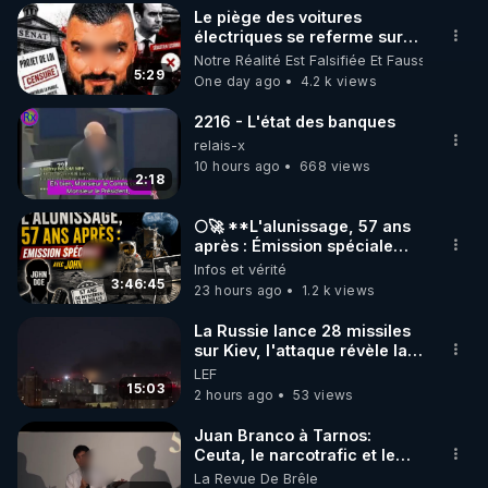
Le piège des voitures
▶ 30 jours gratuit sur l’application de méditation et 
électriques se referme sur
les usagers !
Notre Réalité Est Falsifiée Et Fausse
de bien-être ENVOL :

5:29
One day ago
4.2 k views
Rendez-vous sur 
https://www.envol.app/code
 avec 
le code : REGENERE
2216 - L'état des banques
relais-x
10 hours ago
668 views
2:18
🌕🚀 **L'alunissage, 57 ans
après : Émission spéciale
avec John Doe !** 👨 🚀✨
Infos et vérité
3:46:45
23 hours ago
1.2 k views
La Russie lance 28 missiles
sur Kiev, l'attaque révèle la
faiblesse de Kiev
LEF
15:03
2 hours ago
53 views
Juan Branco à Tarnos:
Ceuta, le narcotrafic et le
pouvoir en France
La Revue De Brêle