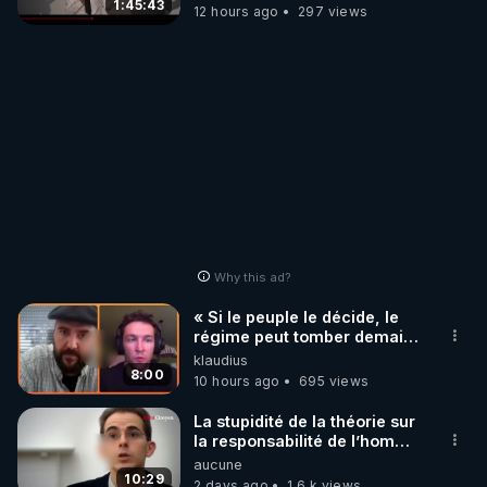
1:45:43
12 hours ago
297 views
Why this ad?
« Si le peuple le décide, le
régime peut tomber demain !
»
klaudius
8:00
10 hours ago
695 views
La stupidité de la théorie sur
la responsabilité de l’homme
concernant le dioxyde de
aucune
carbone.
10:29
2 days ago
1.6 k views