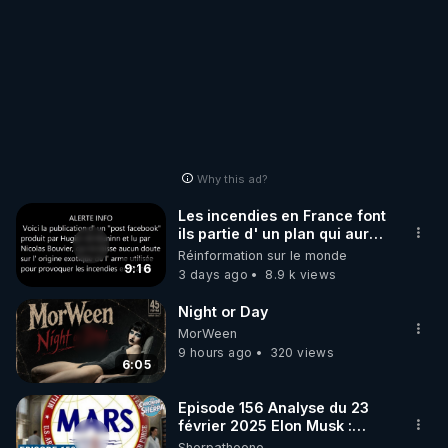
Why this ad?
Les incendies en France font
ils partie d' un plan qui aurait
débuté le 11 septembre 2001
Réinformation sur le monde
?
9:16
3 days ago
8.9 k views
Night or Day
MorWeen
9 hours ago
320 views
6:05
Episode 156 Analyse du 23
février 2025 Elon Musk :
Houston , on a un problème !
Sherpatheone