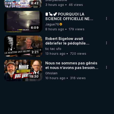
8:42
3 hours ago
46 views
🛢 🦕 🦖 POURQUOI LA
SCIENCE OFFICIELLE NE
CONNAÎT-ELLE PAS LA VRAIE
Jague76
ORIGINE DU PÉTROLE ?
6:09
8 hours ago
179 views
Robert Bigelow avait
débriefer le pédophile
génocidaire de donald j
tic tac ufo
trump
2:21
13 hours ago
720 views
Nous ne sommes pas gênés
et nous n’avons pas besoin
de nous excuser ! #jw
Ghislain
#jehovah #collegecentral
18:30
10 hours ago
316 views