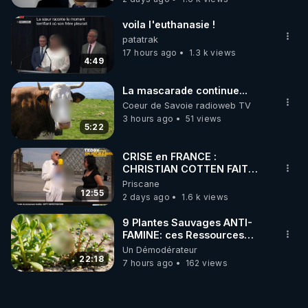
voila l'euthanasie !
patatrak
17 hours ago
1.3 k views
4:49
La mascarade continue...
Coeur de Savoie radioweb TV
3 hours ago
51 views
5:22
CRISE en FRANCE :
CHRISTIAN COTTEN FAIT
une étrange découverte
Priscane
12:55
2 days ago
1.6 k views
9 Plantes Sauvages ANTI-
FAMINE: ces Ressources
NUTRITIVES&MéDICINALES"gratuite
Un Démodérateur
JARDIN&des Haies
22:18
7 hours ago
162 views