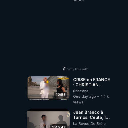
Why this ad?
CRISE en FRANCE
: CHRISTIAN
COTTEN FAIT une
Priscane
étrange
12:55
One day ago
1.4 k
découverte
views
Juan Branco à
Tarnos: Ceuta, le
narcotrafic et le
La Revue De Brêle
pouvoir en France
1:45:43