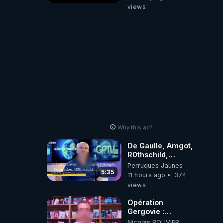
hypnose
views
Why this ad?
De Gaulle, Amgot,
R0thschild,
Macron &
Perruques Jaunes
Pompidou…
5:35
11 hours ago
374
Macron Claude
views
Janvier, GPTV, 18
X 2024
Opération
Gergovie :
‪@38resistancegauloise‬
Nicolas BOUVIER