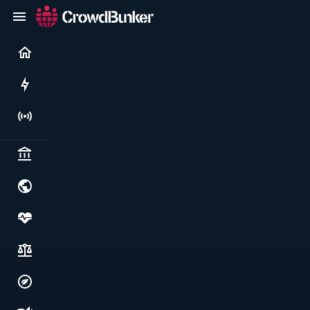
Current
Rushes
Live
Politics & institutions
World & geopolitics
Health, food & wellbeing
Society, justice & freedoms
Economy, environment & technology