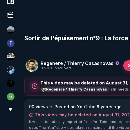
Science, history & spirituality
Culture, media & entertainment
michel lanceur alerte
Sortir de l'épuisement n°9 : La force 
F
Finalscape
HYM.MEDIA
Regenere / Thierry Casasnovas
3.5 k subscribers
Chercheur de vérité
This video may be deleted on August 31,
La vérité
still needs
Regenere / Thierry Casasnovas
G
Generousbear
90 views
Posted on YouTube 8 years ago
▼
View More
This video may be deleted on August 31, 20
It was automatically imported from YouTube and replica
over. The YouTube video player remains until the video