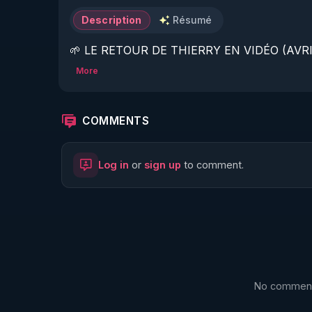
Description
Résumé
🌱 LE RETOUR DE THIERRY EN VIDÉO (AVRIL
More
https://www.rgnr.fr/presentation.html
🌱 LE MAGAZINE RÉGÉNÈRE 

COMMENTS
http://rgnr.li/ymag
Log in
or
sign up
to comment.
🌱 LA BOUTIQUE DU MAGAZINE

https://boutique.magazine-regenere.fr/
🌱 FIL TELEGRAM

https://t.me/rgnr_fr
No comments