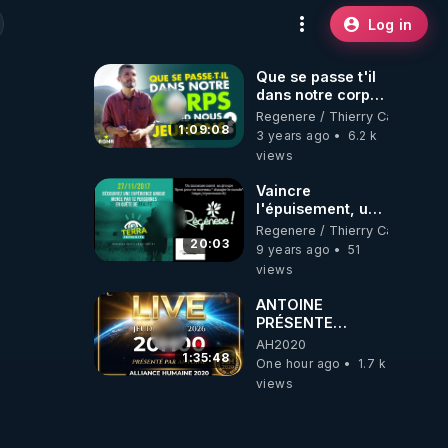
Log in
Que se passe t'il
dans notre corps
quand nous
Regenere / Thierry Casasnova
jeûnons ?
1:09:08
3 years ago
6.2 k
views
Vaincre
l'épuisement, un
plan radical en 20
Regenere / Thierry Casasnova
minutes ! -
20:03
9 years ago
51
www.regenere.org
views
ANTOINE
PRÉSENTE
AH2020 LE LIVE
AH2020
20H ***DU
1:35:48
One hour ago
1.7 k
06/08/2026***
views