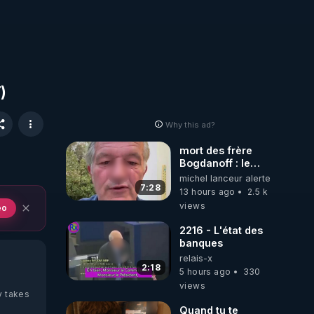
)
Why this ad?
mort des frère
Bogdanoff : le
mensonge d état
michel lanceur alerte
7:28
13 hours ago
2.5 k
views
eo
2216 - L'état des
banques
relais-x
2:18
5 hours ago
330
views
y takes
Quand tu te