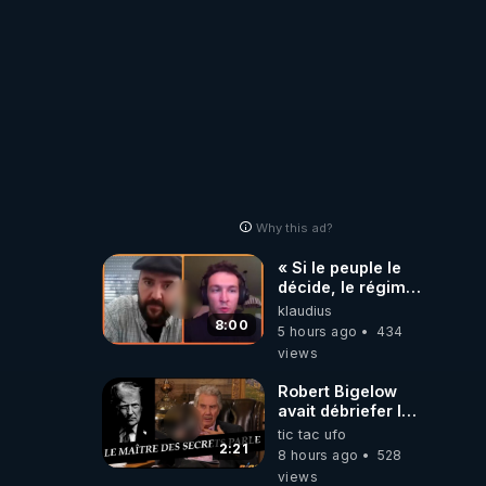
Why this ad?
« Si le peuple le
décide, le régime
peut tomber
klaudius
demain ! »
8:00
5 hours ago
434
views
Robert Bigelow
avait débriefer le
pédophile
tic tac ufo
génocidaire de
2:21
8 hours ago
528
donald j trump
views