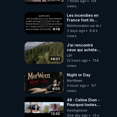
7 hours ago
134
views
Les incendies en
France font ils
partie d' un plan
Réinformation sur le monde
qui aurait débuté
9:16
3 days ago
8.8 k
le 11 septembre
views
2001 ?
J’ai rencontré
ceux qui achètent
des bunkers pour
LEF
survivre à la fin
56:21
22 hours ago
758
du monde
views
Night or Day
MorWeen
4 hours ago
127
6:05
views
49 : Celine Dion -
Pourquoi toutes
ces rumeurs ?
Geohypnose
Enquête sous
13:32
One day ago
1.5 k