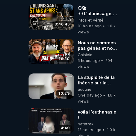
🌕🚀
**L'alunissage,
57 ans après :
Infos et vérité
Émission spéciale
3:46:45
18 hours ago
1.0 k
avec John Doe
views
!** 👨 🚀✨
Nous ne sommes
pas gênés et nous
n’avons pas
Ghislain
besoin de nous
18:30
5 hours ago
204
excuser ! #jw
views
#jehovah
#collegecentral
La stupidité de la
théorie sur la
responsabilité de
aucune
l’homme
10:29
One day ago
1.6 k
concernant le
views
dioxyde de
carbone.
voila l'euthanasie
!
patatrak
4:49
12 hours ago
1.0 k
views