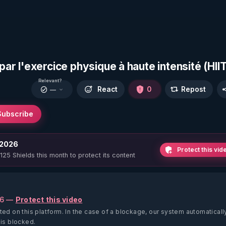
par l'exercice physique à haute intensité (HIIT
Relevant?
React
0
Repost
—
Subscribe
 2026
Protect this vid
 125 Shields this month to protect its content
26 —
Protect this video
ted on this platform.
In the case of a blockage, our system automaticall
 is blocked.