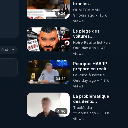
branles
bonhomme tu
OHM ÉGA MAN
émets des ondes
9:36
9 hours ago
1.5 k
ils ont juste omis
views
de t'expliquer
Le piège des
voitures
électriques se
Notre Réalité Est Falsifiée Et F
referme sur les
5:29
One day ago
4.0 k
first
usagers !
views
Pourquoi HAARP
prépare en réalité
un CHAOS
La Puce à l'oreille
climatique, on
34:31
One day ago
1.3 k
répond
views
La problématique
des dents
dévitalisées et
TrueMedia
des implants
4:46
22 hours ago
1.8 k
views