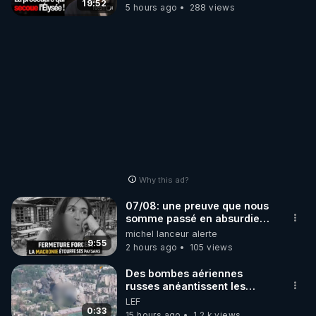
19:52
5 hours ago
288 views
Why this ad?
07/08: une preuve que nous
somme passé en absurdie
une dictature qui veut faire
michel lanceur alerte
taire ses opposant !
9:55
2 hours ago
105 views
Des bombes aériennes
russes anéantissent les
centres de contrôle de
LEF
drones de 3 brigades
0:33
15 hours ago
1.2 k views