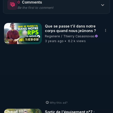
0
Comments
Be the first to comment
🌱 LE MAGAZINE RÉGÉNÈRE 

http://rgnr.li/ymag
Que se passe t'il dans notre
corps quand nous jeûnons ?
🌱 LA BOUTIQUE DU MAGAZINE

Regenere / Thierry Casasnovas
Pour obtenir les anciens numéros que vous avez 
1:09:08
3 years ago
6.2 k views
https://boutique.magazine-regenere.fr/
🌱 FIL TELEGRAM

Écoutez les podcasts gratuits de Thierry et les 
https://t.me/rgnr_fr
🌱 FACEBOOK

Why this ad?
http://rgnr.li/facebook
Sortir de l'épuisement n°7 :