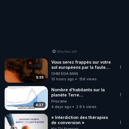
Why this ad?
Vous serez frappés sur votre
sol européens par la faute
des dirigeants qui s'en
OHM ÉGA MAN
mettent dans le nez
5:35
10 hours ago
158 views
Nombre d’habitants sur la
planète Terre…
Priscane
4:37
4 days ago
2.9 k views
« Interdiction des thérapies
de conversion »
Kla.TV Français