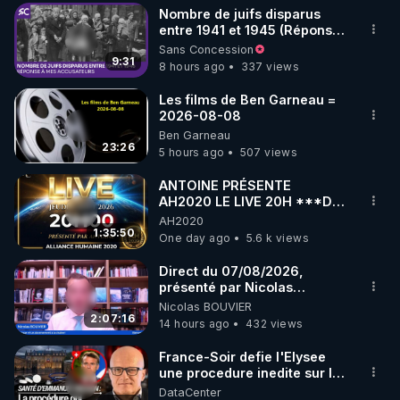
Nombre de juifs disparus
▶ 30 jours gratuit sur l’application de méditation et 
entre 1941 et 1945 (Réponse
à mes accusateurs)
Sans Concession
de bien-être ENVOL :

9:31
8 hours ago
337 views
Rendez-vous sur 
https://www.envol.app/code
 avec 
le code : REGENERE
Les films de Ben Garneau =
2026-08-08
Ben Garneau
23:26
5 hours ago
507 views
ANTOINE PRÉSENTE
AH2020 LE LIVE 20H ***DU
06/08/2026***
AH2020
1:35:50
One day ago
5.6 k views
Direct du 07/08/2026,
présenté par Nicolas
BOUVIER
Nicolas BOUVIER
2:07:16
14 hours ago
432 views
France-Soir defie l'Elysee
une procedure inedite sur la
sante du president - Nexus
DataCenter