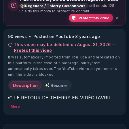
still needs 125
Regenere / Thierry Casasnovas
Shields this month to protect its content
Protect this video
90 views
Posted on YouTube 8 years ago
This video may be deleted on August 31, 2026 —
Protect this video
It was automatically imported from YouTube and replicated on
this platform.
In the case of a blockage, our system
automatically takes over. The YouTube video player remains
until the video is blocked.
Description
Résumé
🌱 LE RETOUR DE THIERRY EN VIDÉO (AVRIL 
2022)!

More
Découvrez la saison 2 des vidéos sur le nouveau 
https://www.rgnr.fr/presentation.html