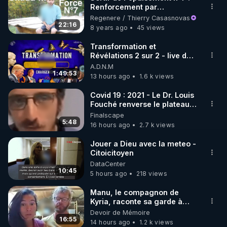
Renforcement par
🌱 INSTAGRAM

l'exposition volontaire au
Regenere / Thierry Casasnovas
chaud (Hormèse)
22:16
8 years ago
45 views
https://www.instagram.com/rdlr_thierrycasasnovas/
http://rgnr.li/instagram
Transformation et
Révélations 2 sur 2 - live du
07/08/26
A.D.N.M
🌱 LA NEWSLETTER

1:49:53
13 hours ago
1.6 k views
Pour ne pas rater l’actualité RGNR (stages, 
Covid 19 : 2021 - Le Dr. Louis
Fouché renverse le plateau
http://rgnr.li/news
de CNews !
Finalscape
5:48
16 hours ago
2.7 k views
🌱 VIDÉOS NON CENSURÉES SUR ODYSEE 

Toutes les vidéos Youtube sont aussi sur la 
Jouer a Dieu avec la meteo -
Citoicitoyen
DataCenter
http://rgnr.li/odysee
10:45
5 hours ago
218 views
🌱 LES STAGES EN PRÉSENTIEL

Manu, le compagnon de
Kyria, raconte sa garde à
vue musclée. PARTAGEZ!
Devoir de Mémoire
http://rgnr.li/stages
16:55
14 hours ago
1.2 k views