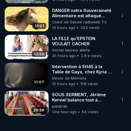
ukrainienne
DANGER notre Souveraineté
Alimentaire est attaqué...
Coeur de Savoie radioweb TV
13:21
14 hours ago
333 views
LA FILLE qu'EPSTEIN
VOULAIT CACHER
michel lanceur alerte
13:50
20 hours ago
2.8 k views
Intervention à 5H45 à la
Table de Gaya, chez Kyria et
Manu. 6/08/2026 PARTAGEZ
Devoir de Mémoire
!
11:07
10 hours ago
158 views
SOUS SERMENT, Jérôme
Kerviel balance tout à
l'Assemblée !
patatrak
30:36
One hour ago
64 views