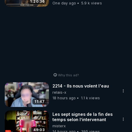
GRAND RÉVEIL EST EN
1:20:36
One day ago
5.9 k views
MARCHE 📷
Why this ad?
2214 - Ils nous volent l'eau
relais-x
18 hours ago
1.1 k views
11:47
Les sept signes de la fin des
temps selon l’intervenant
misterx
49:03
14 hours ago
395 views