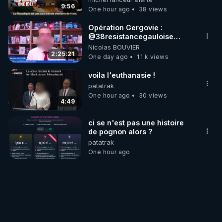
chaines CrowdBunker n'est
9:56
plus rien. Migrez vers les
One hour ago
38 views
autres sites comme "VK, X,
Odysee, et Tik-Tok", je vous
Opération Gergovie :
mettrai les liens en
‪@38resistancegauloise‬
commentaires. Bisous la
‪@MarionSigautOfficiel‬
Nicolas BOUVIER
famille.
‪@gladysriifard5710‬ Laëtitia
2:25:21
One day ago
1.1 k views
voila l'euthanasie !
patatrak
One hour ago
30 views
4:49
ci se n'est pas une histoire
de pognon alors ?
patatrak
One hour ago