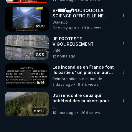
VF🟩🛢🦕🦖POURQUOI LA
SCIENCE OFFICIELLE NE
CONNAÎT-ELLE PAS LA VRAIE
WakeUp
ORIGINE DU PÉTROL -
6:09
One day ago
1.8 k views
Jocelyne Tr
JE PROTESTE
VIGOUREUSEMENT
JNN
3:00
12 hours ago
Les incendies en France font
ils partie d' un plan qui aurait
débuté le 11 septembre 2001
Réinformation sur le monde
?
9:16
2 days ago
8.3 k views
J’ai rencontré ceux qui
achètent des bunkers pour
survivre à la fin du monde
LEF
56:21
10 hours ago
204 views