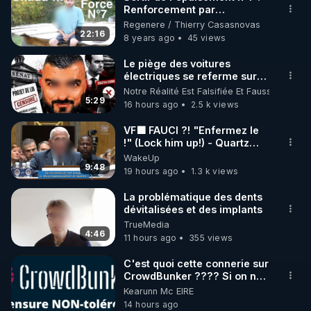
Renforcement par
🌱 INSTAGRAM

l'exposition volontaire au
Regenere / Thierry Casasnovas
chaud (Hormèse)
22:16
8 years ago
45 views
https://www.instagram.com/rdlr_thierrycasasnovas/
http://rgnr.li/instagram
Le piège des voitures
électriques se referme sur
les usagers !
Notre Réalité Est Falsifiée Et Fausse
🌱 LA NEWSLETTER

5:29
16 hours ago
2.5 k views
Pour ne pas rater l’actualité RGNR (stages, 
VF🟩 FAUCI ?! "Enfermez le
!" (Lock him up!) - Quartz
http://rgnr.li/news
Traduction
WakeUp
9:48
19 hours ago
1.3 k views
🌱 VIDÉOS NON CENSURÉES SUR ODYSEE 

Toutes les vidéos Youtube sont aussi sur la 
La problématique des dents
dévitalisées et des implants
TrueMedia
http://rgnr.li/odysee
4:46
11 hours ago
355 views
🌱 LES STAGES EN PRÉSENTIEL

C'est quoi cette connerie sur
CrowdBunker ???? Si on ne
peut plus publier, c'est un
Kearunn Mc EIRE
http://rgnr.li/stages
peu de la censure. Ne payez
14 hours ago