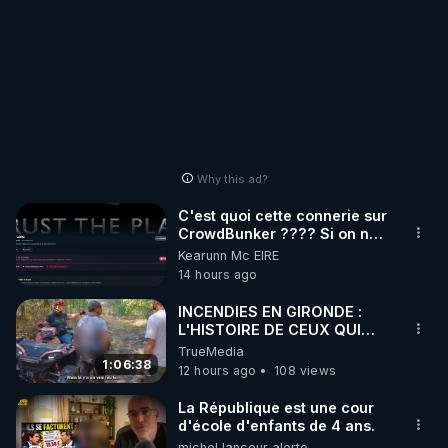
Why this ad?
C'est quoi cette connerie sur
CrowdBunker ???? Si on ne
peut plus publier, c'est un
Kearunn Mc EIRE
peu de la censure. Ne payez
14 hours ago
pas les boucliers pour voir
mes vidéos, c'est une
INCENDIES EN GIRONDE :
arnaque parce que ma
L'HISTOIRE DE CEUX QUI
chaine et mon travail sont
SONT RESTÉS
TrueMedia
gratuits. Je préfère la voir
1:06:38
12 hours ago
108 views
mourir que de voir mes
abonnés(es) payer.
La République est une cour
CrowdBunker s'est tiré une
d'école d'enfants de 4 ans.
balle dans le pied sans nos
michel lanceur alerte