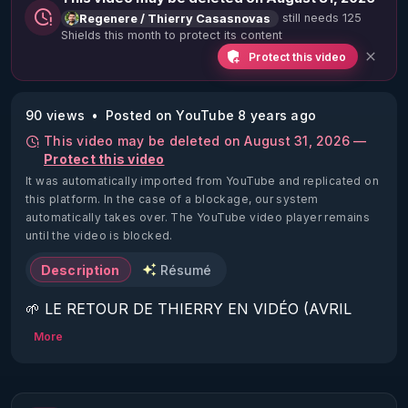
still needs 125
Regenere / Thierry Casasnovas
Shields this month to protect its content
Protect this video
90 views
Posted on YouTube 8 years ago
This video may be deleted on August 31, 2026 —
Protect this video
It was automatically imported from YouTube and replicated on
this platform.
In the case of a blockage, our system
automatically takes over. The YouTube video player remains
until the video is blocked.
Description
Résumé
🌱 LE RETOUR DE THIERRY EN VIDÉO (AVRIL 
2022)!

More
Découvrez la saison 2 des vidéos sur le nouveau 
https://www.rgnr.fr/presentation.html