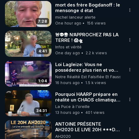
mort des frère Bogdanoff : le
▶ 30 jours gratuit sur l’application de méditation et 
mensonge d état
michel lanceur alerte
de bien-être ENVOL :

7:28
One hour ago
156 views
Rendez-vous sur 
https://www.envol.app/code
 avec 
le code : REGENERE
🚨👽🌍 N’APPROCHEZ PAS LA
TERRE ! 😱🛸
Infos et vérité
4:41
One day ago
2.2 k views
Loi Lagleize: Vous ne
posséderez plus rien et vous
serez heureux !
Notre Réalité Est Falsifiée Et Fausse
1:04
16 hours ago
1.5 k views
Pourquoi HAARP prépare en
réalité un CHAOS climatique,
on répond
La Puce à l'oreille
34:31
13 hours ago
401 views
ANTOINE PRÉSENTE
AH2020 LE LIVE 20H ***DU
04/08/2026*** 📷LE
AH2020