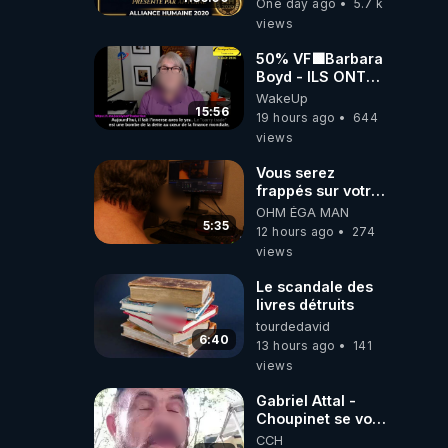
One day ago
5.7 k
06/08/2026***
views
50% VF🟩Barbara
Boyd - ILS ONT
MENTI SUR TOUT
WakeUp
-Jocelyne
15:56
19 hours ago
644
Traduction
views
Vous serez
frappés sur votre
sol européens par
OHM ÉGA MAN
la faute des
5:35
12 hours ago
274
dirigeants qui
views
s'en mettent dans
le nez
Le scandale des
livres détruits
tourdedavid
6:40
13 hours ago
141
views
Gabriel Attal -
Choupinet se voit
en haut de
CCH