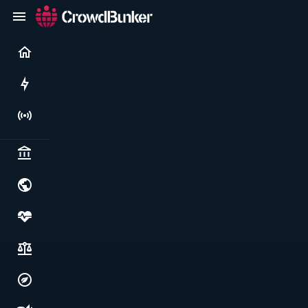
Current
Rushes
Live
Politics & institutions
World & geopolitics
Health, food & wellbeing
Society, justice & freedoms
Economy, environment & technology