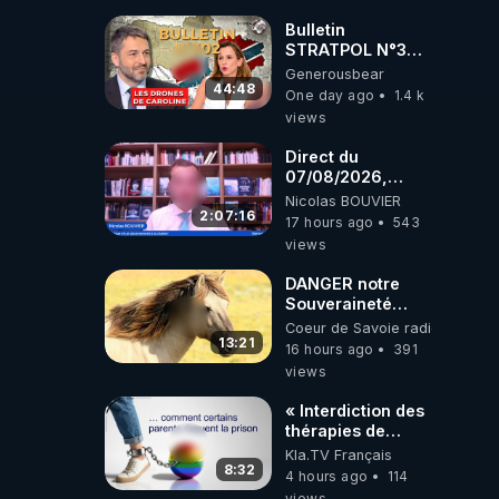
drones de 3
brigades
Bulletin
ukrainienne
STRATPOL N°302.
Armée des
Generousbear
drones, MS-21 en
44:48
One day ago
1.4 k
série, missiles
views
coréens.
07.08.2026.
Direct du
07/08/2026,
présenté par
Nicolas BOUVIER
Nicolas BOUVIER
2:07:16
17 hours ago
543
views
DANGER notre
Souveraineté
Alimentaire est
Coeur de Savoie radioweb TV
attaqué...
13:21
16 hours ago
391
views
« Interdiction des
thérapies de
conversion »
Kla.TV Français
8:32
4 hours ago
114
views