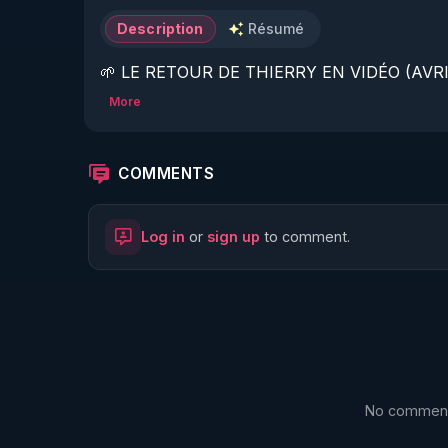
Description
Résumé
🌱 LE RETOUR DE THIERRY EN VIDÉO (AVRIL
More
https://www.rgnr.fr/presentation.html
🌱 LE MAGAZINE RÉGÉNÈRE 

COMMENTS
http://rgnr.li/ymag
Log in
or
sign up
to comment.
🌱 LA BOUTIQUE DU MAGAZINE

https://boutique.magazine-regenere.fr/
🌱 FIL TELEGRAM

https://t.me/rgnr_fr
No comments