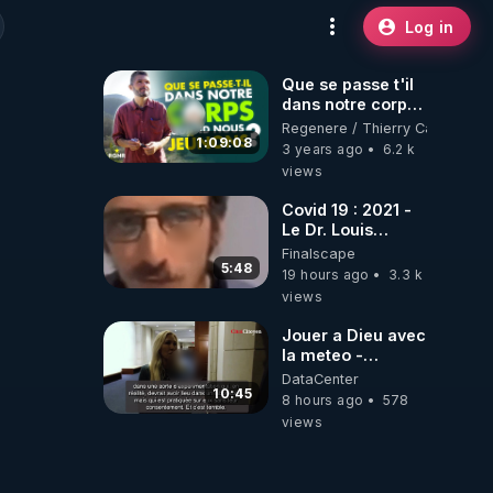
Log in
Que se passe t'il
dans notre corps
quand nous
Regenere / Thierry Casasnova
jeûnons ?
1:09:08
3 years ago
6.2 k
views
Covid 19 : 2021 -
Le Dr. Louis
Fouché renverse
Finalscape
le plateau de
5:48
19 hours ago
3.3 k
CNews !
views
Jouer a Dieu avec
la meteo -
Citoicitoyen
DataCenter
10:45
8 hours ago
578
views