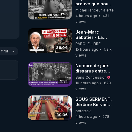
preuve que nous
somme passé en
michel lanceur alerte
absurdie une
9:55
4 hours ago
431
dictature qui veut
views
faire taire ses
opposant !
Jean-Marc
Sabatier - La
Covid-19 n'a été
PAROLE LIBRE
que le début -
26:06
15 hours ago
1.2 k
first
L'ARNm &
views
l'ARNm-aa jusqu
où auront-t-il ?
Nombre de juifs
disparus entre
1941 et 1945
Sans Concession
(Réponse à mes
9:31
10 hours ago
629
accusateurs)
views
SOUS SERMENT,
Jérôme Kerviel
balance tout à
patatrak
l'Assemblée !
30:36
4 hours ago
278
views