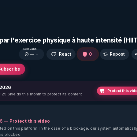
par l'exercice physique à haute intensité (HIIT
Relevant?
React
0
Repost
—
Subscribe
 2026
Protect this vid
 125 Shields this month to protect its content
26 —
Protect this video
ted on this platform.
In the case of a blockage, our system automaticall
 is blocked.