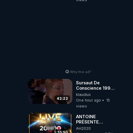
Why this ad?
Sursaut De
Conscience 1998
- toujours
klaudius
d'actualité ....Au
42:22
One hour ago
15
Dela Du Réel
views
ANTOINE
PRÉSENTE
AH2020 LE LIVE
AH2020
20H ***DU
1:35:50