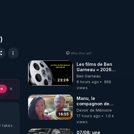
)
Why this ad?
Les films de Ben
Garneau = 2026-
08-08
Ben Garneau
23:26
8 hours ago
866
views
eo
Manu, le
compagnon de
Kyria, raconte sa
Devoir de Mémoire
garde à vue
16:55
17 hours ago
1.6 k
musclée.
views
PARTAGEZ!
y takes
07/08: une