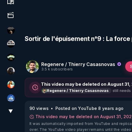
Science, history & spirituality
Culture, media & entertainment
Infos et vérité
Sortir de l'épuisement n°9 : La force 
HYM.MEDIA
DMSO pour TOUS
Regenere / Thierry Casasnovas
3.5 k subscribers
TrueMedia
This video may be deleted on August 31,
L'autre son de cloche
still needs
Regenere / Thierry Casasnovas
PAROLE LIBRE
90 views
Posted on YouTube 8 years ago
▼
View More
This video may be deleted on August 31, 20
It was automatically imported from YouTube and replica
over. The YouTube video player remains until the video