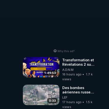
Why this ad?
Transformation et
Révélations 2 sur
2 - live du
A.D.N.M
07/08/26
1:49:53
16 hours ago
1.7 k
views
Des bombes
aériennes russes
anéantissent les
LEF
centres de
0:33
17 hours ago
1.5 k
contrôle de
views