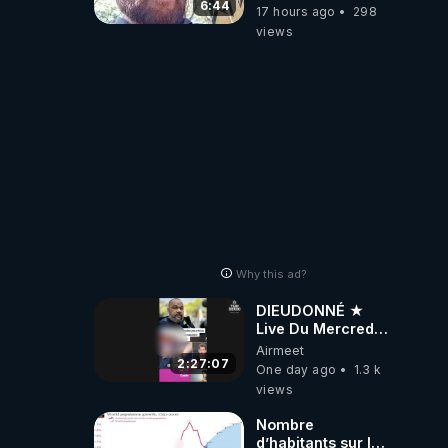
l'affiche
6:44
17 hours ago
298
views
Why this ad?
DIEUDONNÉ ★
Live Du Mercredi
5 Août 2026
Airmeet
2:27:07
One day ago
1.3 k
views
Nombre
d’habitants sur la