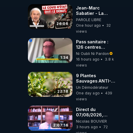
Jean-Marc
Sabatier - La
Covid-19 n'a été
PAROLE LIBRE
que le début -
26:06
One hour ago
32
L'ARN messager
views
jusqu où ira-t-il ?
Pass sanitaire :
126 centres
commerciaux
Ni Oubli Ni Pardon
concernés par
1:34
16 hours ago
3.8 k
l'obligation dans
views
toute la France
9 Plantes
Sauvages ANTI-
FAMINE: ces
Un Démodérateur
Ressources
22:18
One day ago
439
NUTRITIVES&MéDICINALES
views
JARDIN&des
Haies
Direct du
07/08/2026,
présenté par
Nicolas BOUVIER
Nicolas BOUVIER
2:07:16
3 hours ago
72
views