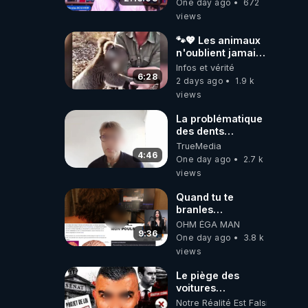
One day ago
672
Caustru et Bart de
views
Wever !
🐾💖 Les animaux
n'oublient jamais
ceux qu'ils
Infos et vérité
aiment… 🥹❤️
6:28
2 days ago
1.9 k
views
La problématique
des dents
dévitalisées et
TrueMedia
des implants
4:46
One day ago
2.7 k
views
Quand tu te
branles
bonhomme tu
OHM ÉGA MAN
émets des ondes
9:36
One day ago
3.8 k
ils ont juste omis
views
de t'expliquer
Le piège des
voitures
électriques se
Notre Réalité Est Falsifiée Et F