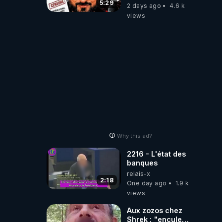
referme sur les
5:29
2 days ago
4.6 k
usagers !
views
Why this ad?
2216 - L'état des
banques
relais-x
2:18
One day ago
1.9 k
views
Aux zozos chez
Shrek : "encule