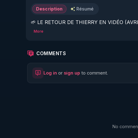
Description
Résumé
🌱 LE RETOUR DE THIERRY EN VIDÉO (AVRIL
More
https://www.rgnr.fr/presentation.html
🌱 LE MAGAZINE RÉGÉNÈRE 

COMMENTS
http://rgnr.li/ymag
Log in
or
sign up
to comment.
🌱 LA BOUTIQUE DU MAGAZINE

https://boutique.magazine-regenere.fr/
🌱 FIL TELEGRAM

https://t.me/rgnr_fr
No comments