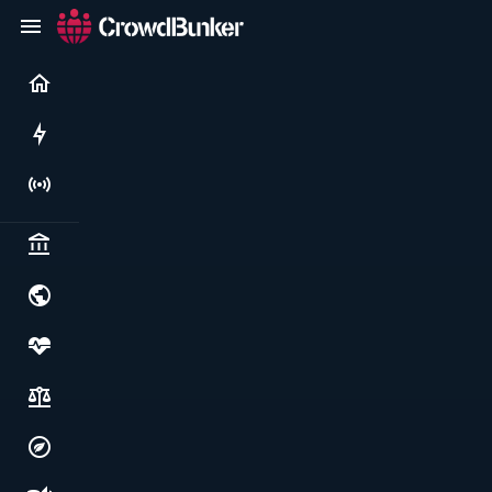
Current
Rushes
Live
Politics & institutions
World & geopolitics
Health, food & wellbeing
Society, justice & freedoms
Economy, environment & technology