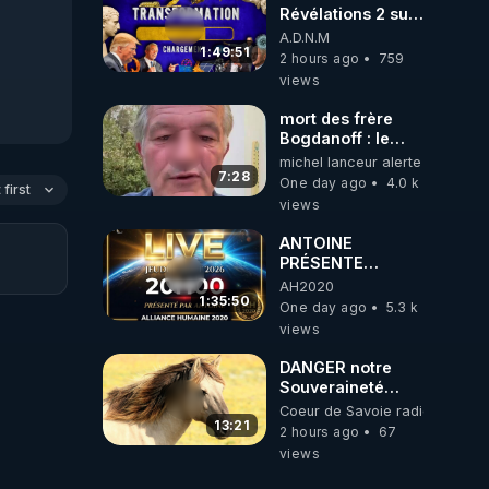
ukrainienne
Révélations 2 sur
2 - live du
A.D.N.M
07/08/26
1:49:51
2 hours ago
759
views
mort des frère
Bogdanoff : le
mensonge d état
michel lanceur alerte
7:28
One day ago
4.0 k
first
views
ANTOINE
PRÉSENTE
AH2020 LE LIVE
AH2020
20H ***DU
1:35:50
One day ago
5.3 k
06/08/2026***
views
DANGER notre
Souveraineté
Alimentaire est
Coeur de Savoie radioweb TV
attaqué...
13:21
2 hours ago
67
views