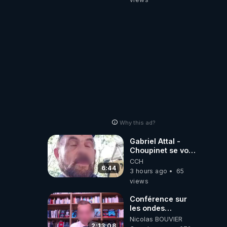
Why this ad?
Gabriel Attal -
Choupinet se voit
en haut de
CCH
l'affiche
6:44
3 hours ago
65
views
Conférence sur
les ondes
électromagnétiques
Nicolas BOUVIER
par Grégoire
2:13:08