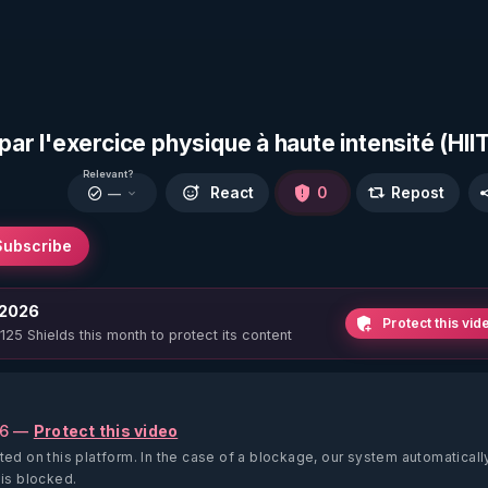
par l'exercice physique à haute intensité (HIIT
Relevant?
React
0
Repost
—
Subscribe
 2026
Protect this vid
 125 Shields this month to protect its content
26 —
Protect this video
ted on this platform.
In the case of a blockage, our system automaticall
 is blocked.