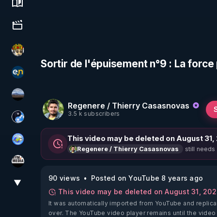
Science, history & spirituality
Culture, media & entertainment
Textes Sacrés & Maîtres Spirituels
Sortir de l'épuisement n°9 : La force 
essentiel.news
michel lanceur alerte
Regenere / Thierry Casasnovas
3.5 k subscribers
Chercheur de vérité
This video may be deleted on August 31,
Tonton Posture Débrief
still needs
Regenere / Thierry Casasnovas
HYM.MEDIA
90 views
Posted on YouTube 8 years ago
▼
View More
This video may be deleted on August 31, 20
It was automatically imported from YouTube and replica
over. The YouTube video player remains until the video