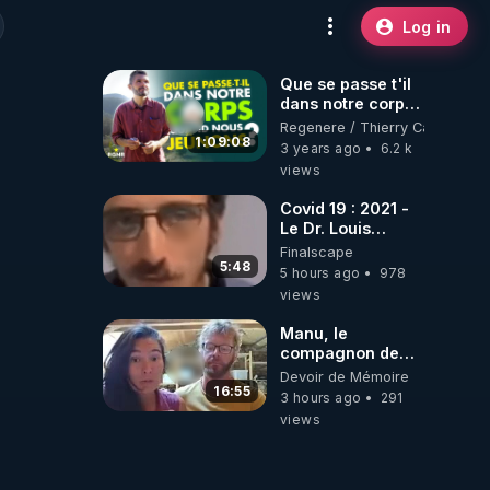
Log in
Que se passe t'il
dans notre corps
quand nous
Regenere / Thierry Casasnova
jeûnons ?
1:09:08
3 years ago
6.2 k
views
Covid 19 : 2021 -
Le Dr. Louis
Fouché renverse
Finalscape
le plateau de
5:48
5 hours ago
978
CNews !
views
Manu, le
compagnon de
Kyria, raconte sa
Devoir de Mémoire
garde à vue
16:55
3 hours ago
291
musclée.
views
PARTAGEZ!