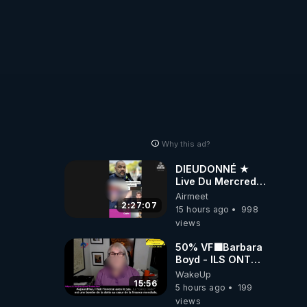
Why this ad?
DIEUDONNÉ ★
Live Du Mercredi
5 Août 2026
Airmeet
2:27:07
15 hours ago
998
views
50% VF🟩Barbara
Boyd - ILS ONT
MENTI SUR TOUT
WakeUp
-Jocelyne
15:56
5 hours ago
199
Traduction
views