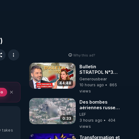
)
Why this ad?
Bulletin
STRATPOL N°302.
Armée des
Generousbear
drones, MS-21 en
44:48
10 hours ago
865
série, missiles
views
eo
coréens.
07.08.2026.
Des bombes
aériennes russes
anéantissent les
LEF
centres de
0:33
3 hours ago
404
contrôle de
views
drones de 3
y takes
brigades
Transformation et