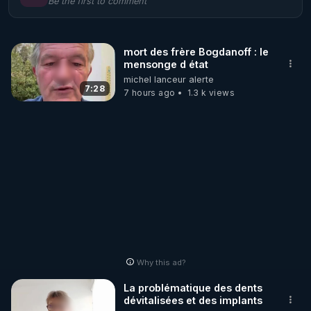
Be the first to comment
🌱 LE MAGAZINE RÉGÉNÈRE 

http://rgnr.li/ymag
mort des frère Bogdanoff : le
mensonge d état
🌱 LA BOUTIQUE DU MAGAZINE

michel lanceur alerte
Pour obtenir les anciens numéros que vous avez 
7:28
7 hours ago
1.3 k views
https://boutique.magazine-regenere.fr/
🌱 FIL TELEGRAM

Écoutez les podcasts gratuits de Thierry et les 
https://t.me/rgnr_fr
🌱 FACEBOOK

Why this ad?
http://rgnr.li/facebook
La problématique des dents
dévitalisées et des implants
🌱 INSTAGRAM
