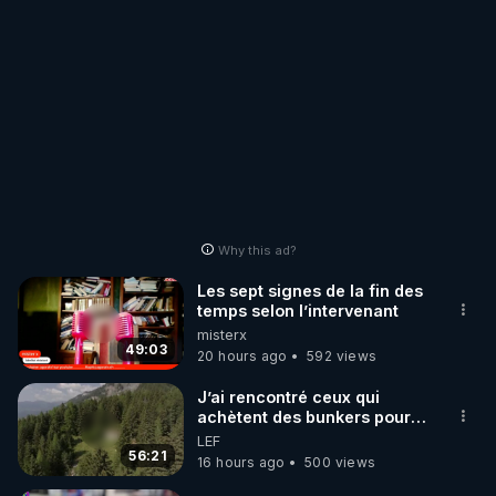
Why this ad?
Les sept signes de la fin des
temps selon l’intervenant
misterx
49:03
20 hours ago
592 views
J’ai rencontré ceux qui
achètent des bunkers pour
survivre à la fin du monde
LEF
56:21
16 hours ago
500 views