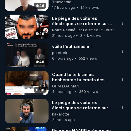
TrueMedia
4:46
17 hours ago
1.1 k views
https://www.instagram.com/rdlr_thierrycasasnovas/
http://rgnr.li/instagram
Le piège des voitures
électriques se referme sur
les usagers !
Notre Réalité Est Falsifiée Et Fausse
🌱 LA NEWSLETTER

5:29
21 hours ago
3.4 k views
Pour ne pas rater l’actualité RGNR (stages, 
voila l'euthanasie !
http://rgnr.li/news
patatrak
6 hours ago
552 views
4:49
🌱 VIDÉOS NON CENSURÉES SUR ODYSEE 

Toutes les vidéos Youtube sont aussi sur la 
Quand tu te branles
bonhomme tu émets des
ondes ils ont juste omis de
OHM ÉGA MAN
http://rgnr.li/odysee
t'expliquer
9:36
4 hours ago
360 views
🌱 LES STAGES EN PRÉSENTIEL

Le piège des voitures
électriques se referme sur
les usagers !
kakarotte
http://rgnr.li/stages
https://youtu.be/B3ZA05frsac?
21 hours ago
si=vqDQssWXfRv-NFqL
_________

Pourquoi HAARP prépare en