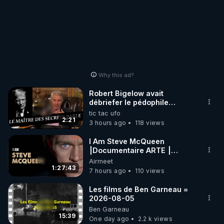
Why this ad?
Robert Bigelow avait
débriefer le pédophile
génocidaire de donald j
tic tac ufo
trump
2:21
3 hours ago
118 views
I Am Steve McQueen
⎮Documentaire ARTE ⎮
Cinema
Airmeet
1:27:43
7 hours ago
110 views
Les films de Ben Garneau =
2026-08-05
Ben Garneau
15:39
One day ago
2.2 k views