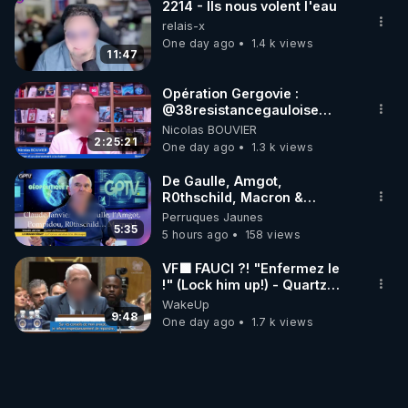
2214 - Ils nous volent l'eau
relais-x
One day ago
1.4 k views
11:47
Opération Gergovie :
‪@38resistancegauloise‬
‪@MarionSigautOfficiel‬
Nicolas BOUVIER
‪@gladysriifard5710‬ Laëtitia
2:25:21
One day ago
1.3 k views
De Gaulle, Amgot,
R0thschild, Macron &
Pompidou… Macron Claude
Perruques Jaunes
Janvier, GPTV, 18 X 2024
5:35
5 hours ago
158 views
VF🟩 FAUCI ?! "Enfermez le
!" (Lock him up!) - Quartz
Traduction
WakeUp
9:48
One day ago
1.7 k views