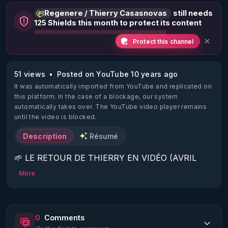
Regenere / Thierry Casasnovas
still needs
125 Shields this month to protect its content
Protect this channel
51 views
Posted on YouTube 10 years ago
It was automatically imported from YouTube and replicated on
this platform.
In the case of a blockage, our system
automatically takes over. The YouTube video player remains
until the video is blocked.
Description
Résumé
🌱 LE RETOUR DE THIERRY EN VIDÉO (AVRIL 
2022)!

More
Découvrez la saison 2 des vidéos sur le nouveau 
https://www.rgnr.fr/presentation.html
0
Comments