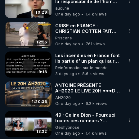
▶ 30 jours gratuit sur l’application de méditation et 
la responsabilité de l’homme
concernant le dioxyde de
aucune
de bien-être ENVOL :

carbone.
10:29
One day ago
1.4 k views
Rendez-vous sur 
https://www.envol.app/code
 avec 
le code : REGENERE
CRISE en FRANCE :
CHRISTIAN COTTEN FAIT
une étrange découverte
Priscane
12:55
One day ago
761 views
Les incendies en France font
ils partie d' un plan qui aurait
débuté le 11 septembre 2001
Réinformation sur le monde
?
9:16
3 days ago
8.6 k views
ANTOINE PRÉSENTE
AH2020 LE LIVE 20H ***DU
04/08/2026*** 📷LE
AH2020
GRAND RÉVEIL EST EN
1:20:36
One day ago
6.2 k views
MARCHE 📷
49 : Celine Dion - Pourquoi
toutes ces rumeurs ?
Enquête sous hypnose
Geohypnose
13:32
One day ago
1.4 k views