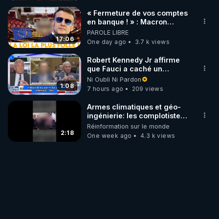
« Fermeture de vos comptes
en banque ! » : Macron
impose une loi folle !
PAROLE LIBRE
17:06
One day ago
3.7 k views
Robert Kennedy Jr affirme
que Fauci a caché un
infarctus pulmonaire
Ni Oubli Ni Pardon
survenu après sa
1:08
7 hours ago
209 views
vaccination
Armes climatiques et géo-
ingénierie: les complotistes
avaient raison
Réinformation sur le monde
2:18
One week ago
4.3 k views