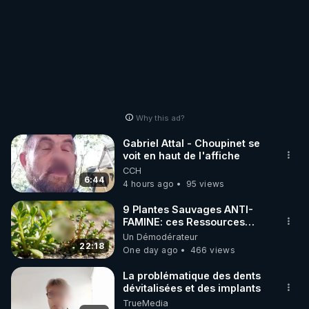
Why this ad?
Gabriel Attal - Choupinet se
voit en haut de l'affiche
CCH
6:44
4 hours ago
95 views
9 Plantes Sauvages ANTI-
FAMINE: ces Ressources
NUTRITIVES&MéDICINALES"gratuite
Un Démodérateur
JARDIN&des Haies
22:18
One day ago
466 views
La problématique des dents
dévitalisées et des implants
TrueMedia