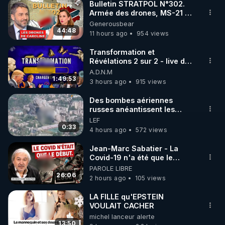
Bulletin STRATPOL N°302.
Armée des drones, MS-21 en
série, missiles coréens.
Generousbear
07.08.2026.
44:48
11 hours ago
954 views
Transformation et
Révélations 2 sur 2 - live du
07/08/26
A.D.N.M
1:49:53
3 hours ago
915 views
Des bombes aériennes
russes anéantissent les
centres de contrôle de
LEF
drones de 3 brigades
0:33
4 hours ago
572 views
ukrainienne
Jean-Marc Sabatier - La
Covid-19 n'a été que le
début - L'ARN messager
PAROLE LIBRE
jusqu où ira-t-il ?
26:06
2 hours ago
105 views
LA FILLE qu'EPSTEIN
VOULAIT CACHER
michel lanceur alerte
13:50