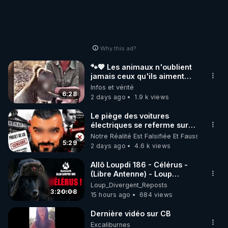
Why this ad?
🐾💖 Les animaux n'oublient
jamais ceux qu'ils aiment…
🥹❤️
Infos et vérité
6:28
2 days ago
1.9 k views
Le piège des voitures
électriques se referme sur
les usagers !
Notre Réalité Est Falsifiée Et Fausse
5:29
2 days ago
4.6 k views
Allô Loupdi 186 - Célérus -
(Libre Antenne) - Loup
Divergent 2026.08.06
Loup_Divergent_Reposts
3:20:08
15 hours ago
684 views
Dernière vidéo sur CB
Excaliburnes