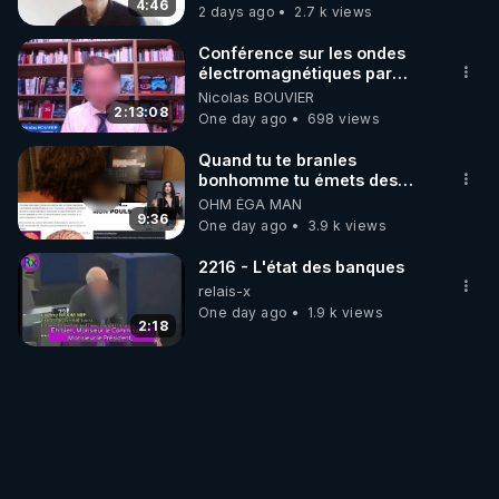
4:46
2 days ago
2.7 k views
Conférence sur les ondes
électromagnétiques par
Grégoire Caustru et Bart de
Nicolas BOUVIER
Wever !
2:13:08
One day ago
698 views
Quand tu te branles
bonhomme tu émets des
ondes ils ont juste omis de
OHM ÉGA MAN
t'expliquer
9:36
One day ago
3.9 k views
2216 - L'état des banques
relais-x
One day ago
1.9 k views
2:18