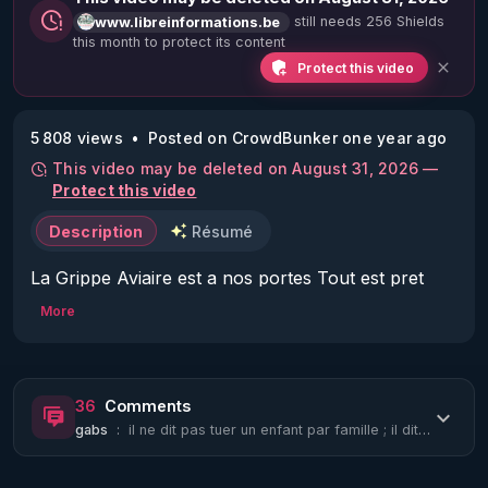
still needs 256 Shields
www.libreinformations.be
this month to protect its content
Protect this video
5 808 views
Posted on CrowdBunker one year ago
This video may be deleted on August 31, 2026 —
Protect this video
Description
Résumé
La Grippe Aviaire est a nos portes Tout est pret 
Jim Leveilleur
More
36
Comments
gabs
:
il ne dit pas tuer un enfant par famille ; il dit que chaque famille doit se rep...