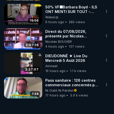
50% VF🟩Barbara Boyd - ILS
ONT MENTI SUR TOUT -
Jocelyne Traduction
WakeUp
15:56
6 hours ago
280 views
Direct du 07/08/2026,
présenté par Nicolas
BOUVIER
Nicolas BOUVIER
2:07:16
4 hours ago
137 views
DIEUDONNÉ ★ Live Du
Mercredi 5 Août 2026
Airmeet
2:27:07
16 hours ago
1.1 k views
Pass sanitaire : 126 centres
commerciaux concernés par
l'obligation dans toute la
Ni Oubli Ni Pardon
France
1:34
17 hours ago
3.9 k views