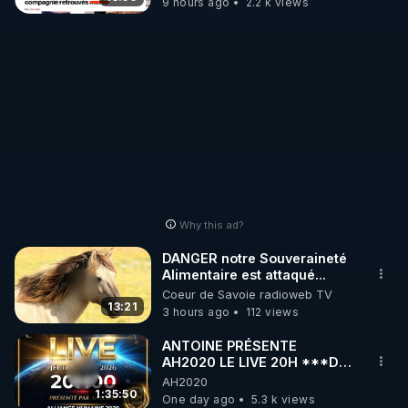
9 hours ago
2.2 k views
Why this ad?
DANGER notre Souveraineté
Alimentaire est attaqué...
Coeur de Savoie radioweb TV
13:21
3 hours ago
112 views
ANTOINE PRÉSENTE
AH2020 LE LIVE 20H ***DU
06/08/2026***
AH2020
1:35:50
One day ago
5.3 k views