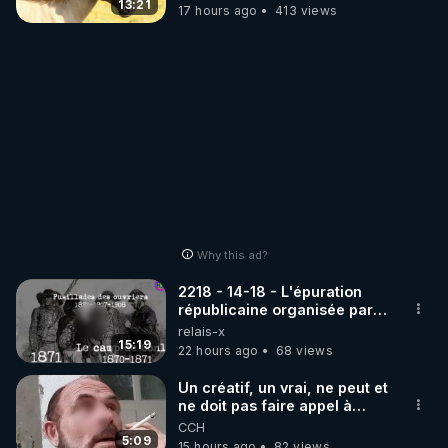
13:21
17 hours ago
413 views
Why this ad?
2218 - 14-18 - L'épuration
républicaine organisée par
les frères de la truelle
relais-x
15:19
22 hours ago
68 views
Un créatif, un vrai, ne peut et
ne doit pas faire appel à
l'intelligence artificielle
CCH
5:09
15 hours ago
82 views