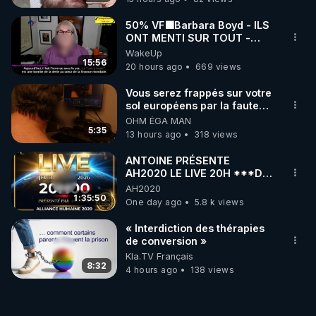
50% VF🟩Barbara Boyd - ILS
ONT MENTI SUR TOUT -
Jocelyne Traduction
WakeUp
15:56
20 hours ago
669 views
Vous serez frappés sur votre
sol européens par la faute
des dirigeants qui s'en
OHM ÉGA MAN
mettent dans le nez
5:35
13 hours ago
318 views
ANTOINE PRÉSENTE
AH2020 LE LIVE 20H ***DU
06/08/2026***
AH2020
1:35:50
One day ago
5.8 k views
« Interdiction des thérapies
de conversion »
Kla.TV Français
8:32
4 hours ago
138 views