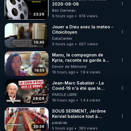
2026-08-08
🌱 INSTAGRAM

Ben Garneau
23:26
9 hours ago
974 views
https://www.instagram.com/rdlr_thierrycasasnovas/
http://rgnr.li/instagram
Jouer a Dieu avec la meteo -
Citoicitoyen
DataCenter
🌱 LA NEWSLETTER

10:45
9 hours ago
667 views
Pour ne pas rater l’actualité RGNR (stages, 
Manu, le compagnon de
Kyria, raconte sa garde à
http://rgnr.li/news
vue musclée. PARTAGEZ!
Devoir de Mémoire
16:55
18 hours ago
1.8 k views
🌱 VIDÉOS NON CENSURÉES SUR ODYSEE 

Toutes les vidéos Youtube sont aussi sur la 
Jean-Marc Sabatier - La
Covid-19 n'a été que le
début - L'ARNm & l'ARNm-aa
PAROLE LIBRE
http://rgnr.li/odysee
jusqu où auront-t-il ?
26:06
16 hours ago
1.4 k views
🌱 LES STAGES EN PRÉSENTIEL

SOUS SERMENT, Jérôme
Kerviel balance tout à
l'Assemblée !
patatrak
http://rgnr.li/stages
30:36
5 hours ago
383 views