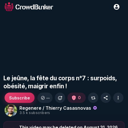
Le jeûne, la fête du corps n°7 : surpoids,
obésité, maigrir enfin !
Subscribe
0
—
Regenere / Thierry Casasnovas
3.5 k subscribers
This video may be deleted on August 31, 2026