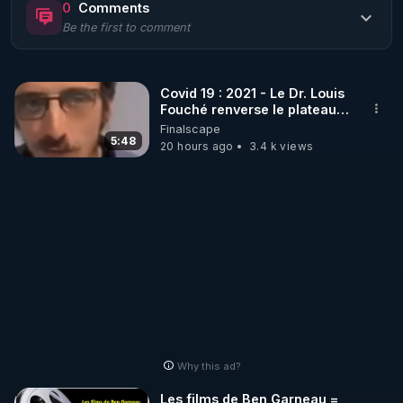
0
Comments
Be the first to comment
🌱 LE MAGAZINE RÉGÉNÈRE 

http://rgnr.li/ymag
Covid 19 : 2021 - Le Dr. Louis
Fouché renverse le plateau
🌱 LA BOUTIQUE DU MAGAZINE

de CNews !
Finalscape
Pour obtenir les anciens numéros que vous avez 
5:48
20 hours ago
3.4 k views
https://boutique.magazine-regenere.fr/
🌱 FIL TELEGRAM

Écoutez les podcasts gratuits de Thierry et les 
https://t.me/rgnr_fr
🌱 FACEBOOK

Why this ad?
http://rgnr.li/facebook
Les films de Ben Garneau =