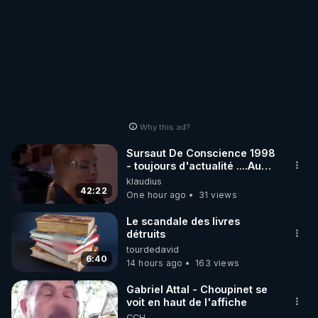
Why this ad?
Sursaut De Conscience 1998
- toujours d'actualité ....Au
Dela Du Réel
klaudius
42:22
One hour ago
31 views
Le scandale des livres
détruits
tourdedavid
6:40
14 hours ago
163 views
Gabriel Attal - Choupinet se
voit en haut de l'affiche
CCH