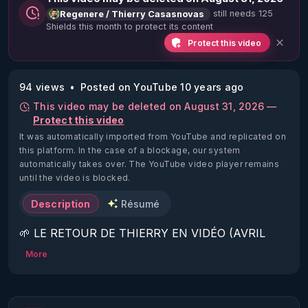
still needs 125
Regenere / Thierry Casasnovas
Shields this month to protect its content
Protect this video
94 views
Posted on YouTube 10 years ago
This video may be deleted on August 31, 2026 —
Protect this video
It was automatically imported from YouTube and replicated on
this platform.
In the case of a blockage, our system
automatically takes over. The YouTube video player remains
until the video is blocked.
Description
Résumé
🌱 LE RETOUR DE THIERRY EN VIDÉO (AVRIL 
2022)!

More
Découvrez la saison 2 des vidéos sur le nouveau 
https://www.rgnr.fr/presentation.html