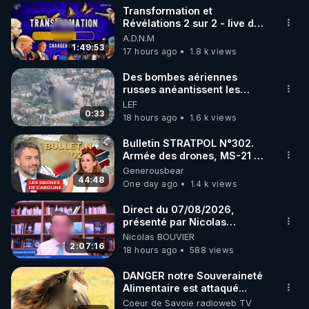
Transformation et
▶ 30 jours gratuit sur l’application de méditation et 
Révélations 2 sur 2 - live du
07/08/26
A.D.N.M
de bien-être ENVOL :

1:49:53
17 hours ago
1.8 k views
Rendez-vous sur 
https://www.envol.app/code
 avec 
le code : REGENERE
Des bombes aériennes
russes anéantissent les
centres de contrôle de
LEF
drones de 3 brigades
0:33
18 hours ago
1.6 k views
ukrainienne
Bulletin STRATPOL N°302.
Armée des drones, MS-21 en
série, missiles coréens.
Generousbear
07.08.2026.
44:48
One day ago
1.4 k views
Direct du 07/08/2026,
présenté par Nicolas
BOUVIER
Nicolas BOUVIER
2:07:16
18 hours ago
588 views
DANGER notre Souveraineté
Alimentaire est attaqué...
Coeur de Savoie radioweb TV