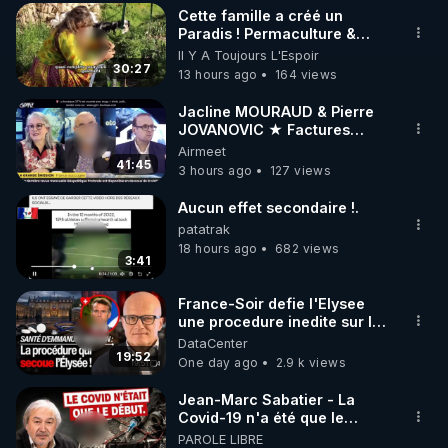
Cette famille a créé un
▶ 30 jours gratuit sur l’application de méditation et 
Paradis ! Permaculture &
Autonomie
Il Y A Toujours L'Espoir
de bien-être ENVOL :

30:27
13 hours ago
164 views
Rendez-vous sur 
https://www.envol.app/code
 avec 
le code : REGENERE
Jacline MOURAUD & Pierre
JOVANOVIC ★ Factures
Impayées : Où Est Passé Le
Airmeet
Pognon ?
41:45
3 hours ago
127 views
Aucun effet secondaire !.
patatrak
18 hours ago
682 views
3:41
France-Soir defie l'Elysee
une procedure inedite sur la
sante du president - Nexus
DataCenter
19:52
One day ago
2.9 k views
Jean-Marc Sabatier - La
Covid-19 n'a été que le
début - L'ARNm & l'ARNm-aa
PAROLE LIBRE