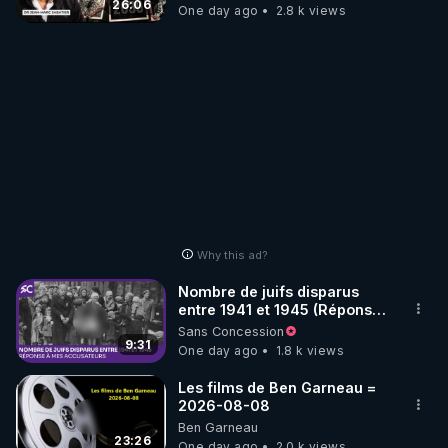
jusqu où auront-t-il ?
26:06
One day ago
2.8 k views
Why this ad?
Nombre de juifs disparus
entre 1941 et 1945 (Réponse
à mes accusateurs)
Sans Concession
9:31
One day ago
1.8 k views
Les films de Ben Garneau =
2026-08-08
Ben Garneau
23:26
One day ago
2.0 k views