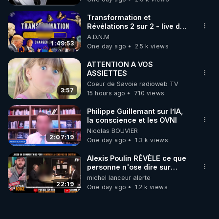
Transformation et
Révélations 2 sur 2 - live du
07/08/26
A.D.N.M
1:49:53
One day ago
2.5 k views
ATTENTION A VOS
ASSIETTES
Coeur de Savoie radioweb TV
3:57
15 hours ago
710 views
Philippe Guillemant sur l’IA,
la conscience et les OVNI
Nicolas BOUVIER
2:07:19
One day ago
1.3 k views
Alexis Poulin RÉVÈLE ce que
personne n'ose dire sur
l'Union européenne (C'est
michel lanceur alerte
explosif)
22:19
One day ago
1.2 k views