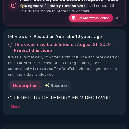
still needs 125
Regenere / Thierry Casasnovas
Shields this month to protect its content
Protect this video
94 views
Posted on YouTube 10 years ago
This video may be deleted on August 31, 2026 —
Protect this video
It was automatically imported from YouTube and replicated on
this platform.
In the case of a blockage, our system
automatically takes over. The YouTube video player remains
until the video is blocked.
Description
Résumé
🌱 LE RETOUR DE THIERRY EN VIDÉO (AVRIL 
2022)!

More
Découvrez la saison 2 des vidéos sur le nouveau 
https://www.rgnr.fr/presentation.html