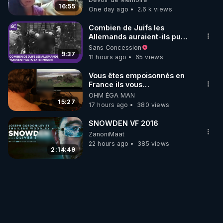
16:55
One day ago
2.6 k views
Combien de Juifs les
Allemands auraient-ils pu
exterminer?
Sans Concession
9:37
11 hours ago
65 views
Vous êtes empoisonnés en
France ils vous
empoisonnent tranquille
OHM ÉGA MAN
15:27
17 hours ago
380 views
SNOWDEN VF 2016
ZanoniMaat
22 hours ago
385 views
2:14:49