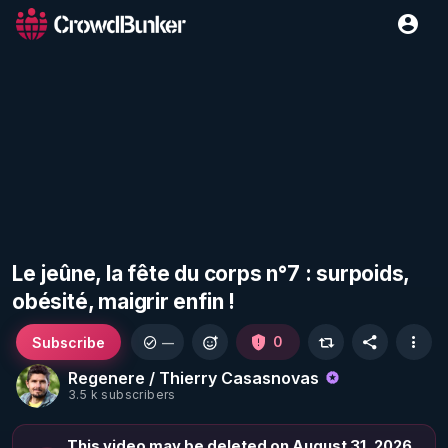
Le jeûne, la fête du corps n°7 : surpoids,
obésité, maigrir enfin !
Subscribe
0
—
Regenere / Thierry Casasnovas
3.5 k subscribers
This video may be deleted on August 31, 2026