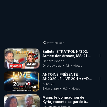
Why this ad?
Bulletin STRATPOL N°302.
Armée des drones, MS-21 en
série, missiles coréens.
Generousbear
07.08.2026.
44:48
One day ago
1.8 k views
ANTOINE PRÉSENTE
AH2020 LE LIVE 20H ***DU
06/08/2026***
AH2020
1:35:50
2 days ago
6.3 k views
Manu, le compagnon de
Kyria, raconte sa garde à
vue musclée. PARTAGEZ!
Devoir de Mémoire