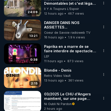
Démontables (et c'est légal).
🌱 INSTAGRAM

Visite éco village en
Il Y A Toujours L'Espoir
Bretagne
24:09
12 hours ago
467 views
https://www.instagram.com/rdlr_thierrycasasnovas/
http://rgnr.li/instagram
DANGER DANS NOS
ASSIETTES...
Coeur de Savoie radioweb TV
🌱 LA NEWSLETTER

13:21
16 hours ago
1.9 k views
Pour ne pas rater l’actualité RGNR (stages, 
Paprika en a marre de se
faire interdire de spectacle.
http://rgnr.li/news
Elle décide donc de devenir
LEF
DJ !
0:38
11 hours ago
873 views
🌱 VIDÉOS NON CENSURÉES SUR ODYSEE 

Toutes les vidéos Youtube sont aussi sur la 
Blondie - Denis
Retro Video Vault
13 hours ago
361 views
http://rgnr.li/odysee
2:15
🌱 LES STAGES EN PRÉSENTIEL

03/2025 Le CHU d'Angers
maintient, sur une page
mise à jour, ses consignes
Ni Oubli Ni Pardon
http://rgnr.li/stages
sanitaires Covid en
2 hours ago