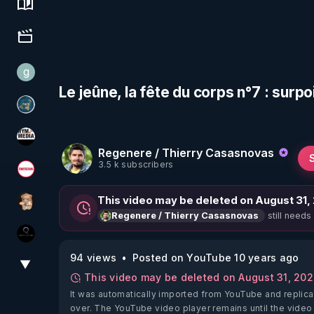
Science, history & spirituality
Culture, media & entertainment
g
gilo59
Le jeûne, la fête du corps n°7 : surpoi
Réinformation sur le monde
HYM.MEDIA
Regenere / Thierry Casasnovas
3.5 k subscribers
Magazine Nexus
This video may be deleted on August 31,
DataCenter
still needs
Regenere / Thierry Casasnovas
La vérité
94 views
Posted on YouTube 10 years ago
▼
View More
This video may be deleted on August 31, 20
It was automatically imported from YouTube and replica
over. The YouTube video player remains until the video