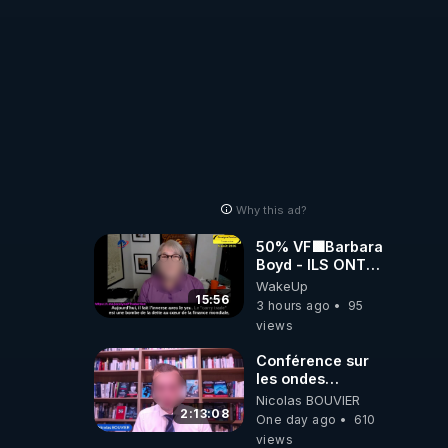
Why this ad?
50% VF🟩Barbara
Boyd - ILS ONT
MENTI SUR TOUT
WakeUp
-Jocelyne
15:56
3 hours ago
95
Traduction
views
Conférence sur
les ondes
électromagnétiques
Nicolas BOUVIER
par Grégoire
2:13:08
One day ago
610
Caustru et Bart de
views