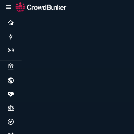
Current
Rushes
Live
Politics & institutions
World & geopolitics
Health, food & wellbeing
Society, justice & freedoms
Economy, environment & technology