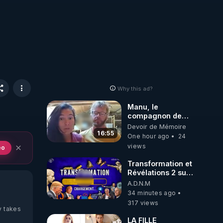
Why this ad?
Manu, le
compagnon de
Kyria, raconte sa
Devoir de Mémoire
garde à vue
16:55
One hour ago
24
musclée.
views
eo
PARTAGEZ!
Transformation et
Révélations 2 sur
2 - live du
A.D.N.M
07/08/26
34 minutes ago
317 views
y takes
LA FILLE