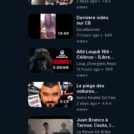
2 days ago
1.8 k
views
Dernière vidéo
sur CB
Excaliburnes
19:49
11 hours ago
946
views
Allô Loupdi 186 -
Célérus - (Libre
Antenne) - Loup
Loup_Divergent_Reposts
Divergent
3:20:08
13 hours ago
599
2026.08.06
views
Le piège des
voitures
électriques se
Notre Réalité Est Falsifiée Et F
referme sur les
5:29
2 days ago
4.6 k
usagers !
views
Juan Branco à
Tarnos: Ceuta, le
narcotrafic et le
La Revue De Brêle