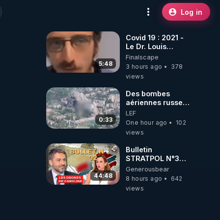
Log in
Covid 19 : 2021 -
Le Dr. Louis
Fouché renverse
Finalscape
le plateau de
5:48
3 hours ago
378
CNews !
views
Des bombes
aériennes russes
anéantissent les
LEF
centres de
0:33
One hour ago
102
contrôle de
views
drones de 3
brigades
Bulletin
ukrainienne
STRATPOL N°302.
Armée des
Generousbear
drones, MS-21 en
44:48
8 hours ago
642
série, missiles
views
coréens.
07.08.2026.