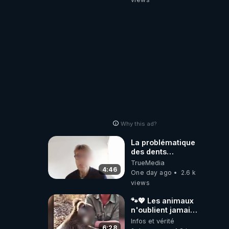
Why this ad?
La problématique
des dents
dévitalisées et
TrueMedia
des implants
4:46
One day ago
2.6 k
views
🐾💖 Les animaux
n'oublient jamais
ceux qu'ils
Infos et vérité
aiment… 🥹❤️
6:28