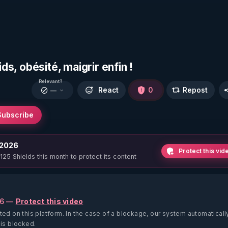
ds, obésité, maigrir enfin !
Relevant?
React
0
Repost
—
Subscribe
 2026
Protect this vid
 125 Shields this month to protect its content
26 —
Protect this video
ted on this platform.
In the case of a blockage, our system automaticall
 is blocked.