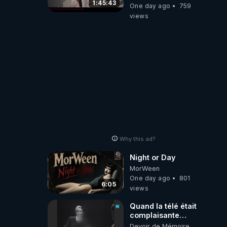
pouvoir en France
1:45:43
One day ago
759
views
Why this ad?
Night or Day
MorWeen
One day ago
801
6:05
views
Quand la télé était
complaisante
avec les
Devoir de Mémoire