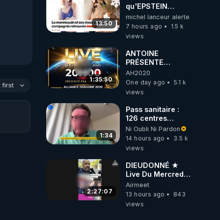
qu'EPSTEIN
VOULAIT CACHER
michel lanceur alerte
13:50
7 hours ago
1.5 k
views
ANTOINE
PRÉSENTE
AH2020 LE LIVE
AH2020
20H ***DU
1:35:50
One day ago
5.1 k
first
06/08/2026***
views
Pass sanitaire :
126 centres
commerciaux
Ni Oubli Ni Pardon
concernés par
1:34
14 hours ago
3.5 k
l'obligation dans
views
toute la France
DIEUDONNÉ ★
Live Du Mercredi
5 Août 2026
Airmeet
2:27:07
13 hours ago
843
views