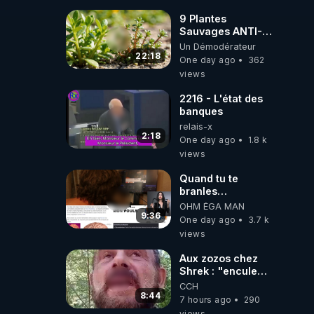
Wever !
9 Plantes
Sauvages ANTI-
FAMINE: ces
Un Démodérateur
Ressources
22:18
One day ago
362
NUTRITIVES&MéDICINALES
views
JARDIN&des
Haies
2216 - L'état des
banques
relais-x
2:18
One day ago
1.8 k
views
Quand tu te
branles
bonhomme tu
OHM ÉGA MAN
émets des ondes
9:36
One day ago
3.7 k
ils ont juste omis
views
de t'expliquer
Aux zozos chez
Shrek : "encule
toi tout seul
CCH
espèce de mal
8:44
7 hours ago
290
polish"
views