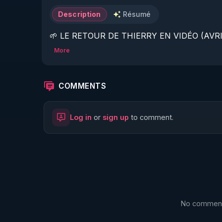
Description
Résumé
🌱 LE RETOUR DE THIERRY EN VIDÉO (AVRIL
More
https://www.rgnr.fr/presentation.html
🌱 LE MAGAZINE RÉGÉNÈRE 

COMMENTS
http://rgnr.li/ymag
Log in
or
sign up
to comment.
🌱 LA BOUTIQUE DU MAGAZINE

https://boutique.magazine-regenere.fr/
🌱 FIL TELEGRAM

https://t.me/rgnr_fr
No comments