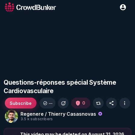
Questions-réponses spécial Système
Cardiovasculaire
Subscribe
0
—
Regenere / Thierry Casasnovas
3.5 k subscribers
This video may be deleted on August 31, 2026