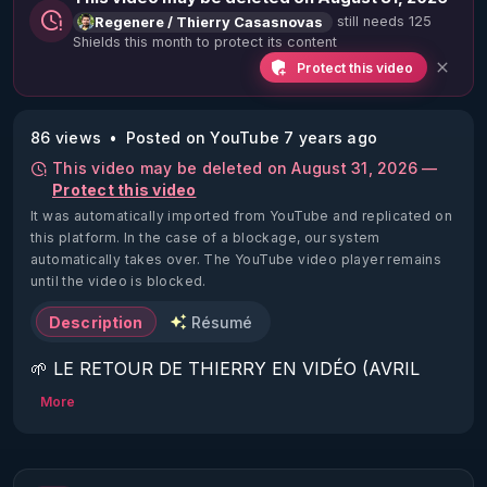
still needs 125
Regenere / Thierry Casasnovas
Shields this month to protect its content
Protect this video
86 views
Posted on YouTube 7 years ago
This video may be deleted on August 31, 2026 —
Protect this video
It was automatically imported from YouTube and replicated on
this platform.
In the case of a blockage, our system
automatically takes over. The YouTube video player remains
until the video is blocked.
Description
Résumé
🌱 LE RETOUR DE THIERRY EN VIDÉO (AVRIL 
2022)!

More
Découvrez la saison 2 des vidéos sur le nouveau 
https://www.rgnr.fr/presentation.html