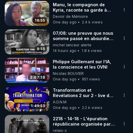
Manu, le compagnon de
▶ 30 jours gratuit sur l’application de méditation et 
Kyria, raconte sa garde à
vue musclée. PARTAGEZ!
Devoir de Mémoire
de bien-être ENVOL :

16:55
One day ago
2.4 k views
Rendez-vous sur 
https://www.envol.app/code
 avec 
le code : REGENERE
07/08: une preuve que nous
somme passé en absurdie
une dictature qui veut faire
michel lanceur alerte
taire ses opposant !
9:55
14 hours ago
1.8 k views
Philippe Guillemant sur l’IA,
la conscience et les OVNI
Nicolas BOUVIER
2:07:19
One day ago
951 views
Transformation et
Révélations 2 sur 2 - live du
07/08/26
A.D.N.M
1:49:53
One day ago
2.2 k views
2218 - 14-18 - L'épuration
républicaine organisée par
les frères de la truelle
relais-x