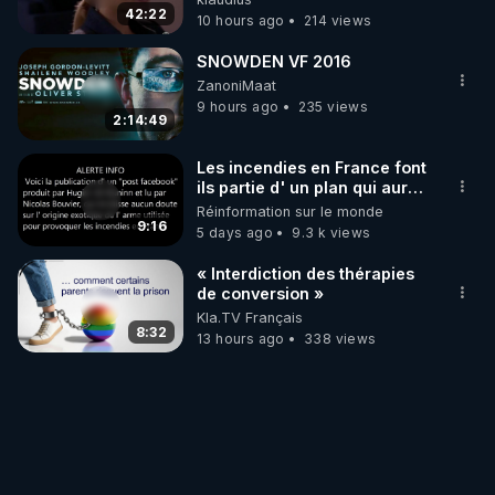
42:22
10 hours ago
214 views
SNOWDEN VF 2016
ZanoniMaat
9 hours ago
235 views
2:14:49
Les incendies en France font
ils partie d' un plan qui aurait
débuté le 11 septembre 2001
Réinformation sur le monde
?
9:16
5 days ago
9.3 k views
« Interdiction des thérapies
de conversion »
Kla.TV Français
8:32
13 hours ago
338 views