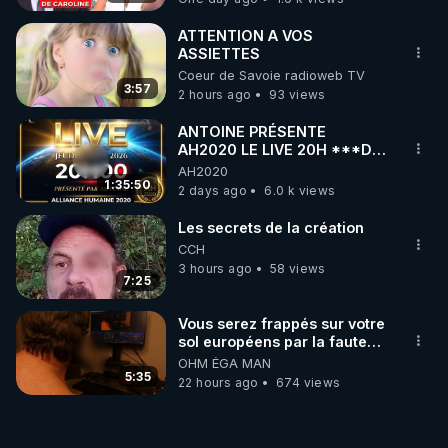
ATTENTION A VOS
ASSIETTES
Coeur de Savoie radioweb TV
3:57
2 hours ago
93 views
ANTOINE PRÉSENTE
AH2020 LE LIVE 20H ***DU
06/08/2026***
AH2020
1:35:50
2 days ago
6.0 k views
Les secrets de la création
CCH
3 hours ago
58 views
7:25
Vous serez frappés sur votre
sol européens par la faute
des dirigeants qui s'en
OHM ÉGA MAN
mettent dans le nez
5:35
22 hours ago
674 views