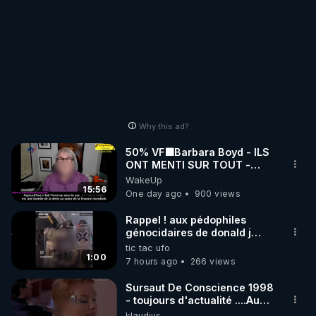
Why this ad?
50% VF🟩Barbara Boyd - ILS
ONT MENTI SUR TOUT -
Jocelyne Traduction
WakeUp
15:56
One day ago
900 views
Rappel ! aux pédophiles
génocidaires de donald j
trump et ses supporters
tic tac ufo
trumpistes 424et 666.
1:00
7 hours ago
266 views
Sursaut De Conscience 1998
- toujours d'actualité ....Au
Dela Du Réel
klaudius