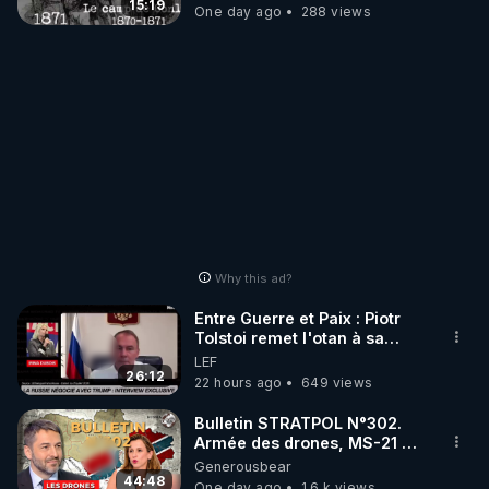
15:19
One day ago
288 views
Why this ad?
Entre Guerre et Paix : Piotr
Tolstoi remet l'otan à sa
place - Interview exclusif
LEF
26:12
22 hours ago
649 views
Bulletin STRATPOL N°302.
Armée des drones, MS-21 en
série, missiles coréens.
Generousbear
07.08.2026.
44:48
One day ago
1.6 k views