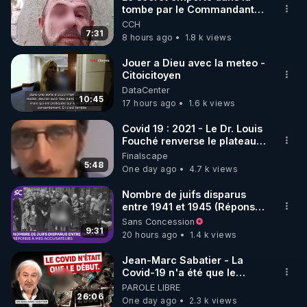
tombe par le Commandant
🌱 INSTAGRAM

Cousteau le 25 juin 1997
CCH
7:31
8 hours ago
1.8 k views
https://www.instagram.com/rdlr_thierrycasasnovas/
http://rgnr.li/instagram
Jouer a Dieu avec la meteo -
Citoicitoyen
DataCenter
🌱 LA NEWSLETTER

10:45
17 hours ago
1.6 k views
Pour ne pas rater l’actualité RGNR (stages, 
Covid 19 : 2021 - Le Dr. Louis
Fouché renverse le plateau
http://rgnr.li/news
de CNews !
Finalscape
5:48
One day ago
4.7 k views
🌱 VIDÉOS NON CENSURÉES SUR ODYSEE 

Toutes les vidéos Youtube sont aussi sur la 
Nombre de juifs disparus
entre 1941 et 1945 (Réponse
à mes accusateurs)
Sans Concession
http://rgnr.li/odysee
9:31
20 hours ago
1.4 k views
🌱 LES STAGES EN PRÉSENTIEL

Jean-Marc Sabatier - La
Covid-19 n'a été que le
début - L'ARNm & l'ARNm-aa
PAROLE LIBRE
http://rgnr.li/stages
jusqu où auront-t-il ?
26:06
One day ago
2.3 k views