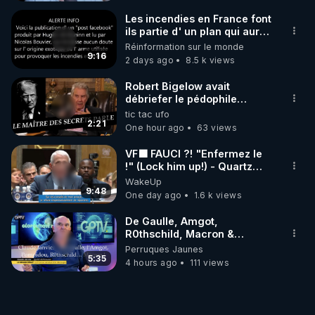
Les incendies en France font
ils partie d' un plan qui aurait
débuté le 11 septembre 2001
Réinformation sur le monde
?
9:16
2 days ago
8.5 k views
Robert Bigelow avait
débriefer le pédophile
génocidaire de donald j
tic tac ufo
trump
2:21
One hour ago
63 views
VF🟩 FAUCI ?! "Enfermez le
!" (Lock him up!) - Quartz
Traduction
WakeUp
9:48
One day ago
1.6 k views
De Gaulle, Amgot,
R0thschild, Macron &
Pompidou… Macron Claude
Perruques Jaunes
Janvier, GPTV, 18 X 2024
5:35
4 hours ago
111 views