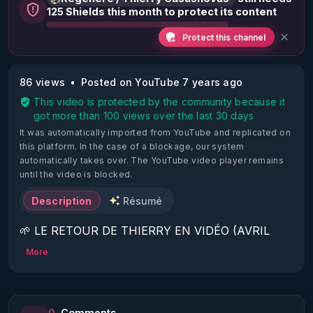
125 Shields this month to protect its content
Protect this channel
86 views
Posted on YouTube 7 years ago
This video is protected by the community because it
got more than 100 views over the last 30 days
It was automatically imported from YouTube and replicated on
this platform.
In the case of a blockage, our system
automatically takes over. The YouTube video player remains
until the video is blocked.
Description
Résumé
🌱 LE RETOUR DE THIERRY EN VIDÉO (AVRIL 
2022)!

More
Découvrez la saison 2 des vidéos sur le nouveau 
https://www.rgnr.fr/presentation.html
0
Comments