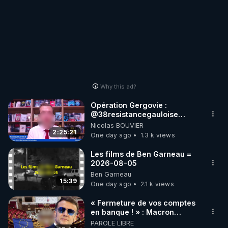
Why this ad?
Opération Gergovie :
‪@38resistancegauloise‬
‪@MarionSigautOfficiel‬
Nicolas BOUVIER
‪@gladysriifard5710‬ Laëtitia
2:25:21
One day ago
1.3 k views
Les films de Ben Garneau =
2026-08-05
Ben Garneau
15:39
One day ago
2.1 k views
« Fermeture de vos comptes
en banque ! » : Macron
impose une loi folle !
PAROLE LIBRE