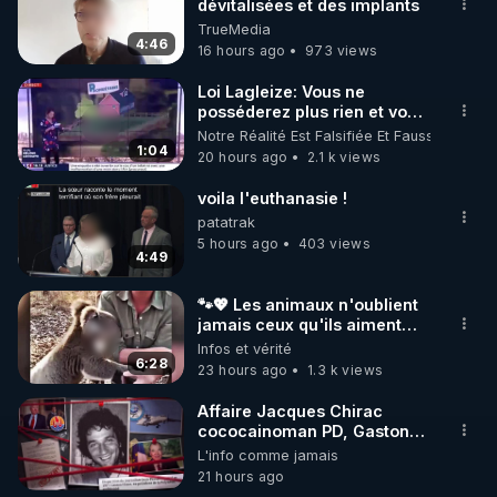
dévitalisées et des implants
🌱 INSTAGRAM

TrueMedia
4:46
16 hours ago
973 views
https://www.instagram.com/rdlr_thierrycasasnovas/
http://rgnr.li/instagram
Loi Lagleize: Vous ne
posséderez plus rien et vous
serez heureux !
Notre Réalité Est Falsifiée Et Fausse
🌱 LA NEWSLETTER

1:04
20 hours ago
2.1 k views
Pour ne pas rater l’actualité RGNR (stages, 
voila l'euthanasie !
http://rgnr.li/news
patatrak
5 hours ago
403 views
4:49
🌱 VIDÉOS NON CENSURÉES SUR ODYSEE 

Toutes les vidéos Youtube sont aussi sur la 
🐾💖 Les animaux n'oublient
jamais ceux qu'ils aiment…
🥹❤️
Infos et vérité
http://rgnr.li/odysee
6:28
23 hours ago
1.3 k views
🌱 LES STAGES EN PRÉSENTIEL

Affaire Jacques Chirac
cococainoman PD, Gaston
Flosse IDEM, les barbouses,
L'info comme jamais
http://rgnr.li/stages
mort du journaliste Jean-
21 hours ago
Pascal Couraud dit JPK par