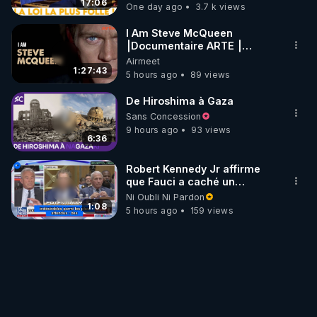
17:06
One day ago
3.7 k views
I Am Steve McQueen
⎮Documentaire ARTE ⎮
Cinema
Airmeet
1:27:43
5 hours ago
89 views
De Hiroshima à Gaza
Sans Concession
9 hours ago
93 views
6:36
Robert Kennedy Jr affirme
que Fauci a caché un
infarctus pulmonaire
Ni Oubli Ni Pardon
survenu après sa
1:08
5 hours ago
159 views
vaccination