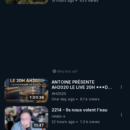
15 hours ago
433 views
Why this ad?
ANTOINE PRÉSENTE
AH2020 LE LIVE 20H ***DU
04/08/2026*** 📷LE
AH2020
GRAND RÉVEIL EST EN
1:20:36
One day ago
6.1 k views
MARCHE 📷
2214 - Ils nous volent l'eau
relais-x
22 hours ago
1.3 k views
11:47