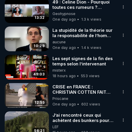
49 : Celine Dion - Pourquoi
▶ 30 jours gratuit sur l’application de méditation et 
toutes ces rumeurs ?
Enquête sous hypnose
Geohypnose
de bien-être ENVOL :

13:32
One day ago
1.3 k views
Rendez-vous sur 
https://www.envol.app/code
 avec 
le code : REGENERE
La stupidité de la théorie sur
la responsabilité de l’homme
concernant le dioxyde de
aucune
carbone.
10:29
One day ago
1.4 k views
Les sept signes de la fin des
temps selon l’intervenant
misterx
49:03
18 hours ago
553 views
CRISE en FRANCE :
CHRISTIAN COTTEN FAIT
une étrange découverte
Priscane
12:55
One day ago
602 views
J’ai rencontré ceux qui
achètent des bunkers pour
survivre à la fin du monde
LEF
56:21