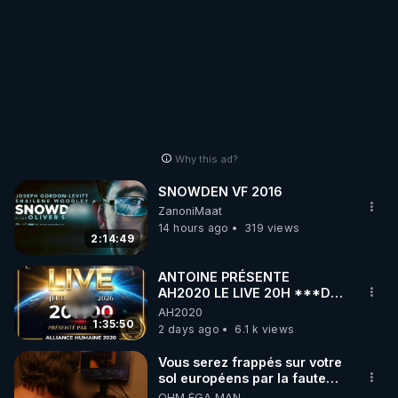
Why this ad?
SNOWDEN VF 2016
ZanoniMaat
14 hours ago
319 views
2:14:49
ANTOINE PRÉSENTE
AH2020 LE LIVE 20H ***DU
06/08/2026***
AH2020
1:35:50
2 days ago
6.1 k views
Vous serez frappés sur votre
sol européens par la faute
des dirigeants qui s'en
OHM ÉGA MAN