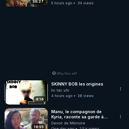
30:27
5 hours ago
34 views
Why this ad?
SKINNY BOB les origines
tic tac ufo
4 hours ago
28 views
4:16
Manu, le compagnon de
Kyria, raconte sa garde à
vue musclée. PARTAGEZ!
Devoir de Mémoire
16:55
One day ago
2.5 k views