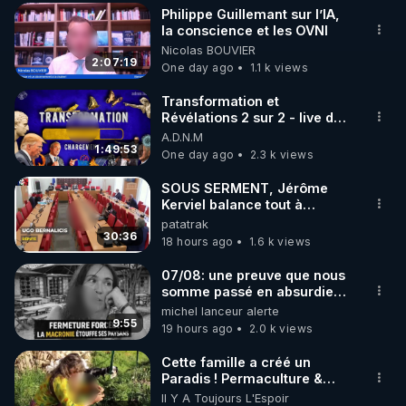
Philippe Guillemant sur l’IA,
▶ 30 jours gratuit sur l’application de méditation et 
la conscience et les OVNI
Nicolas BOUVIER
de bien-être ENVOL :

2:07:19
One day ago
1.1 k views
Rendez-vous sur 
https://www.envol.app/code
 avec 
le code : REGENERE
Transformation et
Révélations 2 sur 2 - live du
07/08/26
A.D.N.M
1:49:53
One day ago
2.3 k views
SOUS SERMENT, Jérôme
Kerviel balance tout à
l'Assemblée !
patatrak
30:36
18 hours ago
1.6 k views
07/08: une preuve que nous
somme passé en absurdie
une dictature qui veut faire
michel lanceur alerte
taire ses opposant !
9:55
19 hours ago
2.0 k views
Cette famille a créé un
Paradis ! Permaculture &
Autonomie
Il Y A Toujours L'Espoir