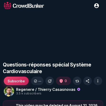
Questions-réponses spécial Système
Cardiovasculaire
Subscribe
0
—
Regenere / Thierry Casasnovas
3.5 k subscribers
This video may be deleted on August 31, 2026