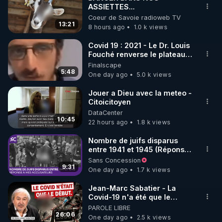
ASSIETTES...
🌱 INSTAGRAM

Coeur de Savoie radioweb TV
13:21
8 hours ago
1.0 k views
https://www.instagram.com/rdlr_thierrycasasnovas/
http://rgnr.li/instagram
Covid 19 : 2021 - Le Dr. Louis
Fouché renverse le plateau
de CNews !
Finalscape
🌱 LA NEWSLETTER

5:48
One day ago
5.0 k views
Pour ne pas rater l’actualité RGNR (stages, 
Jouer a Dieu avec la meteo -
Citoicitoyen
http://rgnr.li/news
DataCenter
10:45
22 hours ago
1.8 k views
🌱 VIDÉOS NON CENSURÉES SUR ODYSEE 

Toutes les vidéos Youtube sont aussi sur la 
Nombre de juifs disparus
entre 1941 et 1945 (Réponse
à mes accusateurs)
Sans Concession
http://rgnr.li/odysee
9:31
One day ago
1.7 k views
🌱 LES STAGES EN PRÉSENTIEL

Jean-Marc Sabatier - La
Covid-19 n'a été que le
début - L'ARNm & l'ARNm-aa
PAROLE LIBRE
http://rgnr.li/stages
jusqu où auront-t-il ?
26:06
One day ago
2.5 k views