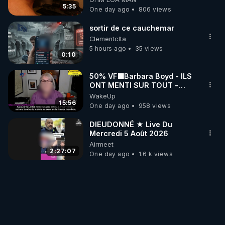
mettent dans le nez
5:35
One day ago
806 views
sortir de ce cauchemar
Clementclta
5 hours ago
35 views
0:10
50% VF🟩Barbara Boyd - ILS
ONT MENTI SUR TOUT -
Jocelyne Traduction
WakeUp
15:56
One day ago
958 views
DIEUDONNÉ ★ Live Du
Mercredi 5 Août 2026
Airmeet
2:27:07
One day ago
1.6 k views