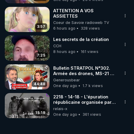
ATTENTION A VOS
ASSIETTES
Coeur de Savoie radioweb TV
3:57
6 hours ago
328 views
Les secrets de la création
CCH
8 hours ago
161 views
7:25
Bulletin STRATPOL N°302.
Armée des drones, MS-21 en
série, missiles coréens.
Generousbear
07.08.2026.
44:48
One day ago
1.7 k views
2218 - 14-18 - L'épuration
républicaine organisée par
les frères de la truelle
relais-x
15:19
One day ago
361 views