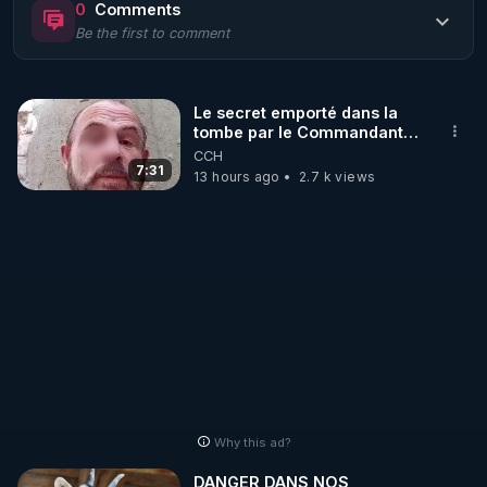
0
Comments
Be the first to comment
🌱 LE MAGAZINE RÉGÉNÈRE 

http://rgnr.li/ymag
Le secret emporté dans la
tombe par le Commandant
🌱 LA BOUTIQUE DU MAGAZINE

Cousteau le 25 juin 1997
CCH
Pour obtenir les anciens numéros que vous avez 
7:31
13 hours ago
2.7 k views
https://boutique.magazine-regenere.fr/
🌱 FIL TELEGRAM

Écoutez les podcasts gratuits de Thierry et les 
https://t.me/rgnr_fr
🌱 FACEBOOK

Why this ad?
http://rgnr.li/facebook
DANGER DANS NOS