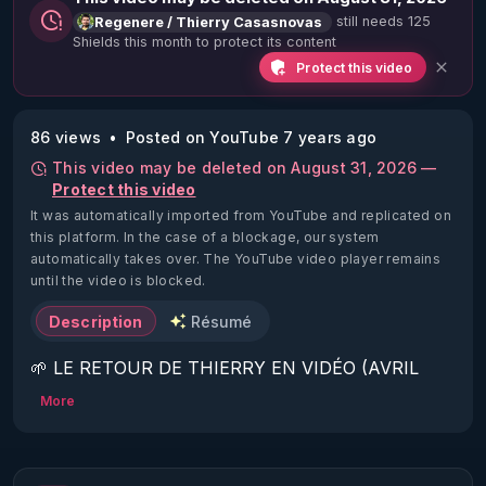
still needs 125
Regenere / Thierry Casasnovas
Shields this month to protect its content
Protect this video
86 views
Posted on YouTube 7 years ago
This video may be deleted on August 31, 2026 —
Protect this video
It was automatically imported from YouTube and replicated on
this platform.
In the case of a blockage, our system
automatically takes over. The YouTube video player remains
until the video is blocked.
Description
Résumé
🌱 LE RETOUR DE THIERRY EN VIDÉO (AVRIL 
2022)!

More
Découvrez la saison 2 des vidéos sur le nouveau 
https://www.rgnr.fr/presentation.html