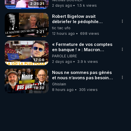
‪@gladysriifard5710‬ Laëtitia
2:25:21
2 days ago
1.5 k views
Robert Bigelow avait
débriefer le pédophile
génocidaire de donald j
tic tac ufo
trump
2:21
12 hours ago
698 views
« Fermeture de vos comptes
en banque ! » : Macron
impose une loi folle !
PAROLE LIBRE
17:06
2 days ago
3.9 k views
Nous ne sommes pas gênés
et nous n’avons pas besoin
de nous excuser ! #jw
Ghislain
#jehovah #collegecentral
18:30
8 hours ago
305 views