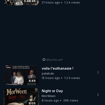
3:46:45
21 hours ago
1.2 k views
Why this ad?
voila l'euthanasie !
patatrak
15 hours ago
1.2 k views
4:49
Night or Day
MorWeen
8 hours ago
299 views
6:05