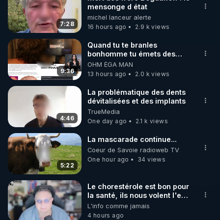
mensonge d état
🌱 INSTAGRAM

michel lanceur alerte
7:28
16 hours ago
2.9 k views
https://www.instagram.com/rdlr_thierrycasasnovas/
http://rgnr.li/instagram
Quand tu te branles
bonhomme tu émets des
ondes ils ont juste omis de
OHM ÉGA MAN
🌱 LA NEWSLETTER

t'expliquer
9:36
13 hours ago
2.0 k views
Pour ne pas rater l’actualité RGNR (stages, 
La problématique des dents
dévitalisées et des implants
http://rgnr.li/news
TrueMedia
4:46
One day ago
2.1 k views
🌱 VIDÉOS NON CENSURÉES SUR ODYSEE 

Toutes les vidéos Youtube sont aussi sur la 
La mascarade continue...
Coeur de Savoie radioweb TV
One hour ago
34 views
http://rgnr.li/odysee
5:22
🌱 LES STAGES EN PRÉSENTIEL

Le chorestérole est bon pour
la santé, ils nous volent l'eau
! 😒🤢😡
L'info comme jamais
http://rgnr.li/stages
https://odysee.com/@anonyme:d3/C
4 hours ago