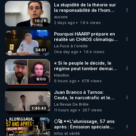
La stupidité de la théorie sur
▶ 30 jours gratuit sur l’application de méditation et 
la responsabilité de l’homme
concernant le dioxyde de
aucune
de bien-être ENVOL :

carbone.
10:29
2 days ago
1.6 k views
Rendez-vous sur 
https://www.envol.app/code
 avec 
le code : REGENERE
Pourquoi HAARP prépare en
réalité un CHAOS climatique,
on répond
La Puce à l'oreille
34:31
One day ago
1.6 k views
« Si le peuple le décide, le
régime peut tomber demain !
»
klaudius
8:00
9 hours ago
678 views
Juan Branco à Tarnos:
Ceuta, le narcotrafic et le
pouvoir en France
La Revue De Brêle
1:45:43
11 hours ago
267 views
🌕🚀 **L'alunissage, 57 ans
après : Émission spéciale
avec John Doe !** 👨 🚀✨
Infos et vérité