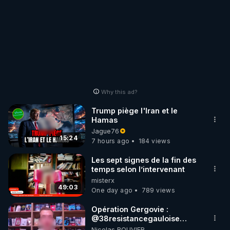
Why this ad?
Trump piège l'Iran et le
Hamas
Jague76
15:24
7 hours ago
184 views
Les sept signes de la fin des
temps selon l’intervenant
misterx
49:03
One day ago
789 views
Opération Gergovie :
‪@38resistancegauloise‬
‪@MarionSigautOfficiel‬
Nicolas BOUVIER