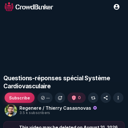
Questions-réponses spécial Système
Cardiovasculaire
Subscribe
0
—
Regenere / Thierry Casasnovas
3.5 k subscribers
This video may be deleted on August 31, 2026