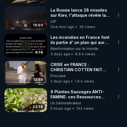
La Russie lance 28 missiles
sur Kiev, l'attaque révèle la
faiblesse de Kiev
LEF
15:03
One hour ago
26 views
Les incendies en France font
ils partie d' un plan qui aurait
débuté le 11 septembre 2001
Réinformation sur le monde
?
9:16
3 days ago
8.9 k views
CRISE en FRANCE :
CHRISTIAN COTTEN FAIT
une étrange découverte
Priscane
12:55
2 days ago
1.6 k views
9 Plantes Sauvages ANTI-
FAMINE: ces Ressources
NUTRITIVES&MéDICINALES"gratuite
Un Démodérateur
JARDIN&des Haies
22:18
5 hours ago
143 views