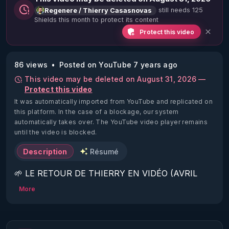
still needs 125
Regenere / Thierry Casasnovas
Shields this month to protect its content
Protect this video
86 views
Posted on YouTube 7 years ago
This video may be deleted on August 31, 2026 —
Protect this video
It was automatically imported from YouTube and replicated on
this platform.
In the case of a blockage, our system
automatically takes over. The YouTube video player remains
until the video is blocked.
Description
Résumé
🌱 LE RETOUR DE THIERRY EN VIDÉO (AVRIL 
2022)!

More
Découvrez la saison 2 des vidéos sur le nouveau 
https://www.rgnr.fr/presentation.html