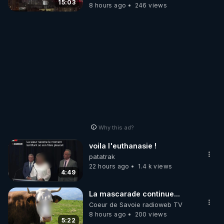
15:03
8 hours ago
246 views
Why this ad?
voila l'euthanasie !
patatrak
22 hours ago
1.4 k views
4:49
La mascarade continue...
Coeur de Savoie radioweb TV
8 hours ago
200 views
5:22