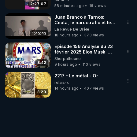
2:27:07
58 minutes ago
16 views
Juan Branco à Tarnos:
Ceuta, le narcotrafic et le
pouvoir en France
La Revue De Brêle
1:45:43
18 hours ago
373 views
Episode 156 Analyse du 23
février 2025 Elon Musk :
Houston , on a un problème !
Sherpatheone
8:42
9 hours ago
110 views
2217 - Le métal - Or
relais-x
14 hours ago
407 views
3:20