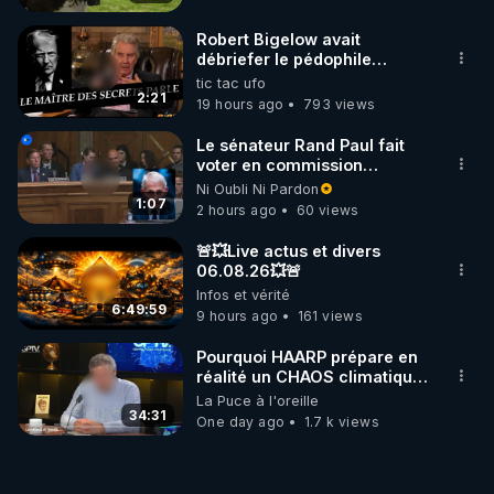
Robert Bigelow avait
débriefer le pédophile
génocidaire de donald j
tic tac ufo
trump
2:21
19 hours ago
793 views
Le sénateur Rand Paul fait
voter en commission
l'outrage au Congrès contre
Ni Oubli Ni Pardon
Anthony Fauci
1:07
2 hours ago
60 views
🚨💥Live actus et divers
06.08.26💥🚨
Infos et vérité
6:49:59
9 hours ago
161 views
Pourquoi HAARP prépare en
réalité un CHAOS climatique,
on répond
La Puce à l'oreille
34:31
One day ago
1.7 k views