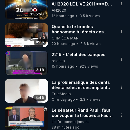
AH2020 LE LIVE 20H ***DU
🌱 INSTAGRAM

06/08/2026***
AH2020
1:35:50
12 hours ago
3.5 k views
https://www.instagram.com/rdlr_thierrycasasnovas/
http://rgnr.li/instagram
Quand tu te branles
bonhomme tu émets des
ondes ils ont juste omis de
OHM ÉGA MAN
🌱 LA NEWSLETTER

t'expliquer
9:36
20 hours ago
2.6 k views
Pour ne pas rater l’actualité RGNR (stages, 
2216 - L'état des banques
http://rgnr.li/news
relais-x
15 hours ago
923 views
2:18
🌱 VIDÉOS NON CENSURÉES SUR ODYSEE 

Toutes les vidéos Youtube sont aussi sur la 
La problématique des dents
dévitalisées et des implants
TrueMedia
http://rgnr.li/odysee
4:46
One day ago
2.3 k views
🌱 LES STAGES EN PRÉSENTIEL

Le sénateur Rand Paul : faut
convoquer la troupes à Fauci
puis Bille gates, famille
L'info comme jamais
http://rgnr.li/stages
eugéniste de le 18 siecle ! 😒
28 minutes ago