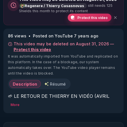
still needs 125
Regenere / Thierry Casasnovas
Shields this month to protect its content
Protect this video
86 views
Posted on YouTube 7 years ago
This video may be deleted on August 31, 2026 —
Protect this video
It was automatically imported from YouTube and replicated on
this platform.
In the case of a blockage, our system
automatically takes over. The YouTube video player remains
until the video is blocked.
Description
Résumé
🌱 LE RETOUR DE THIERRY EN VIDÉO (AVRIL 
2022)!

More
Découvrez la saison 2 des vidéos sur le nouveau 
https://www.rgnr.fr/presentation.html