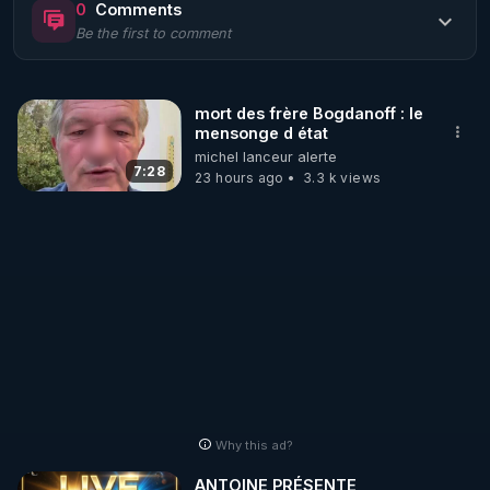
0
Comments
Be the first to comment
🌱 LE MAGAZINE RÉGÉNÈRE 

http://rgnr.li/ymag
mort des frère Bogdanoff : le
mensonge d état
🌱 LA BOUTIQUE DU MAGAZINE

michel lanceur alerte
Pour obtenir les anciens numéros que vous avez 
7:28
23 hours ago
3.3 k views
https://boutique.magazine-regenere.fr/
🌱 FIL TELEGRAM

Écoutez les podcasts gratuits de Thierry et les 
https://t.me/rgnr_fr
🌱 FACEBOOK

Why this ad?
http://rgnr.li/facebook
ANTOINE PRÉSENTE