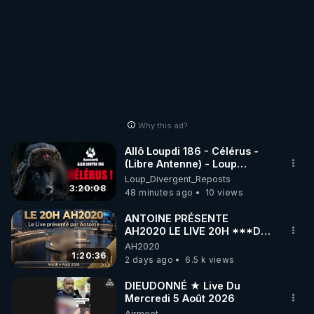
Why this ad?
Allô Loupdi 186 - Célérus -
(Libre Antenne) - Loup
Divergent 2026.08.06
Loup_Divergent_Reposts
3:20:08
48 minutes ago
10 views
ANTOINE PRÉSENTE
AH2020 LE LIVE 20H ***DU
04/08/2026*** 📷LE
AH2020
GRAND RÉVEIL EST EN
1:20:36
2 days ago
6.5 k views
MARCHE 📷
DIEUDONNÉ ★ Live Du
Mercredi 5 Août 2026
Airmeet