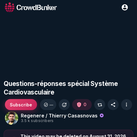
Questions-réponses spécial Système
Cardiovasculaire
Subscribe
0
—
Regenere / Thierry Casasnovas
3.5 k subscribers
This video may be deleted on August 31, 2026