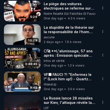
Le piège des voitures
▶ 30 jours gratuit sur l’application de méditation et 
électriques se referme sur
les usagers !
Notre Réalité Est Falsifiée Et Fausse
de bien-être ENVOL :

5:29
One day ago
4.3 k views
Rendez-vous sur 
https://www.envol.app/code
 avec 
le code : REGENERE
La stupidité de la théorie sur
la responsabilité de l’homme
concernant le dioxyde de
aucune
carbone.
10:29
2 days ago
1.6 k views
🌕🚀 **L'alunissage, 57 ans
après : Émission spéciale
avec John Doe !** 👨 🚀✨
Infos et vérité
3:46:45
One day ago
1.3 k views
VF🟩 FAUCI ?! "Enfermez le
!" (Lock him up!) - Quartz
Traduction
WakeUp
9:48
One day ago
2.0 k views
La Russie lance 28 missiles
sur Kiev, l'attaque révèle la
faiblesse de Kiev
LEF