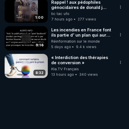
Rappel ! aux pédophiles
génocidaires de donald j
trump et ses supporters
tic tac ufo
trumpistes 424et 666.
1:00
7 hours ago
277 views
Les incendies en France font
ils partie d' un plan qui aurait
débuté le 11 septembre 2001
Réinformation sur le monde
?
9:16
5 days ago
9.4 k views
« Interdiction des thérapies
de conversion »
Kla.TV Français
8:32
13 hours ago
340 views