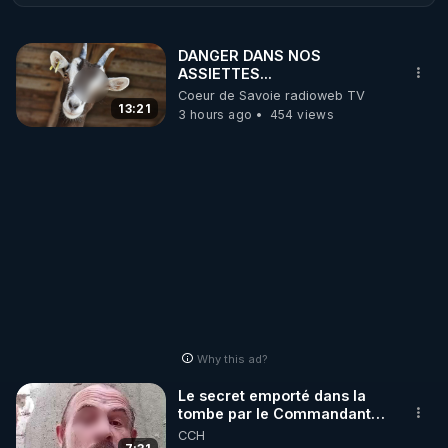
pauvre pré étude sans aucune rigueur scientifique 
condamnant le jeûne intermittent plutôt que des 
DANGER DANS NOS
dizaines d'études prouvant le contraire ? 

ASSIETTES...
J'ai mené mon enquête ...
Coeur de Savoie radioweb TV
13:21
3 hours ago
454 views
Why this ad?
Le secret emporté dans la
tombe par le Commandant
Cousteau le 25 juin 1997
CCH