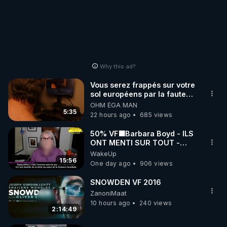
Why this ad?
Vous serez frappés sur votre
sol européens par la faute
des dirigeants qui s'en
OHM ÉGA MAN
mettent dans le nez
5:35
22 hours ago
685 views
50% VF🟩Barbara Boyd - ILS
ONT MENTI SUR TOUT -
Jocelyne Traduction
WakeUp
15:56
One day ago
906 views
SNOWDEN VF 2016
ZanoniMaat
10 hours ago
240 views
2:14:49