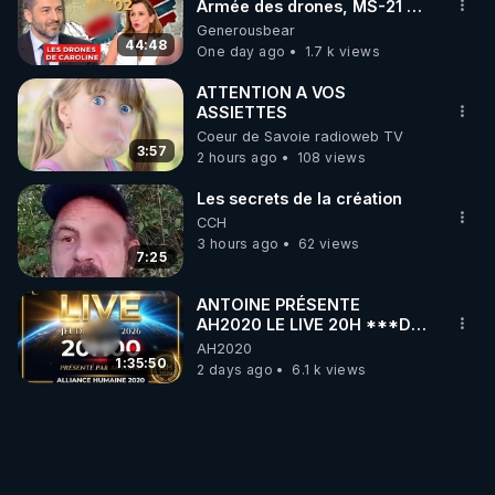
Armée des drones, MS-21 en
série, missiles coréens.
Generousbear
07.08.2026.
44:48
One day ago
1.7 k views
ATTENTION A VOS
ASSIETTES
Coeur de Savoie radioweb TV
3:57
2 hours ago
108 views
Les secrets de la création
CCH
3 hours ago
62 views
7:25
ANTOINE PRÉSENTE
AH2020 LE LIVE 20H ***DU
06/08/2026***
AH2020
1:35:50
2 days ago
6.1 k views