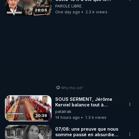
enfants seront encore plus
début - L'ARNm & l'ARNm-aa
PAROLE LIBRE
endoctrinés que vos parents.
jusqu où auront-t-il ?
26:06
One day ago
2.3 k views
Ce n'est pas de ma faute si
le mensonge juif
intergénérationnel perdure
via les juges et les avocats.
Bandes d'anti-sémites !
Why this ad?
SOUS SERMENT, Jérôme
Kerviel balance tout à
l'Assemblée !
patatrak
30:36
14 hours ago
1.3 k views
07/08: une preuve que nous
somme passé en absurdie