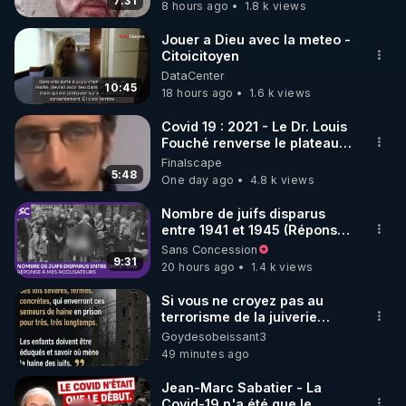
7:31
8 hours ago
1.8 k views
Jouer a Dieu avec la meteo -
Citoicitoyen
DataCenter
10:45
18 hours ago
1.6 k views
Covid 19 : 2021 - Le Dr. Louis
Fouché renverse le plateau
de CNews !
Finalscape
5:48
One day ago
4.8 k views
Nombre de juifs disparus
entre 1941 et 1945 (Réponse
à mes accusateurs)
Sans Concession
9:31
20 hours ago
1.4 k views
Si vous ne croyez pas au
terrorisme de la juiverie
depuis 1945 (et bien avant) ,
Goydesobeissant3
de nouvelles lois qui
49 minutes ago
protègent le mensonge
depuis cette époque vous
Jean-Marc Sabatier - La
puniront sévèrement et vos
Covid-19 n'a été que le