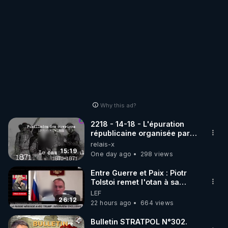
Why this ad?
2218 - 14-18 - L'épuration
républicaine organisée par
les frères de la truelle
relais-x
15:19
One day ago
298 views
Entre Guerre et Paix : Piotr
Tolstoi remet l'otan à sa
place - Interview exclusif
LEF
26:12
22 hours ago
664 views
Bulletin STRATPOL N°302.