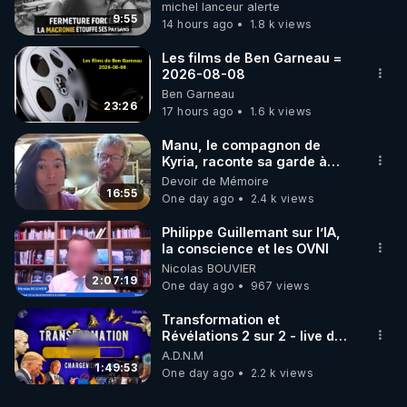
une dictature qui veut faire
michel lanceur alerte
taire ses opposant !
9:55
14 hours ago
1.8 k views
Les films de Ben Garneau =
2026-08-08
Ben Garneau
23:26
17 hours ago
1.6 k views
Manu, le compagnon de
Kyria, raconte sa garde à
vue musclée. PARTAGEZ!
Devoir de Mémoire
16:55
One day ago
2.4 k views
Philippe Guillemant sur l’IA,
la conscience et les OVNI
Nicolas BOUVIER
2:07:19
One day ago
967 views
Transformation et
Révélations 2 sur 2 - live du
07/08/26
A.D.N.M
1:49:53
One day ago
2.2 k views