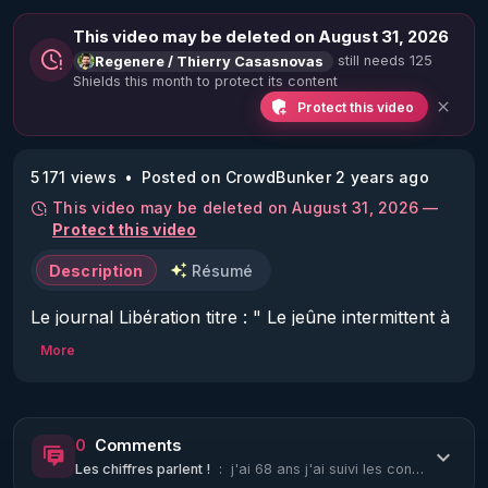
This video may be deleted on August 31, 2026
still needs 125
Regenere / Thierry Casasnovas
Shields this month to protect its content
Protect this video
5 171 views
Posted on CrowdBunker 2 years ago
This video may be deleted on August 31, 2026 —
Protect this video
Description
Résumé
Le journal Libération titre : " Le jeûne intermittent à 
long terme lié à un risque accru de décès 
More
cardiovasculaire, révèle une étude" .

Vous imaginez bien que je suis allé creuser pour 
comprendre, et découvrir cette fameuse étude...Qui 
0
Comments
n'existe pas !

Les chiffres parlent !
:
j'ai 68 ans j'ai suivi les conseils de thérry depuis 20 ans et le résultat coeur...
Alors pourquoi les médias mettent en valeur une 