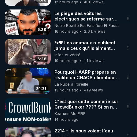
4:46
12 hours ago
408 views
Le piège des voitures
électriques se referme sur
les usagers !
Notre Réalité Est Falsifiée Et Fausse
5:29
16 hours ago
2.6 k views
🐾💖 Les animaux n'oublient
jamais ceux qu'ils aiment…
🥹❤️
Infos et vérité
6:28
19 hours ago
1.1 k views
Pourquoi HAARP prépare en
réalité un CHAOS climatique,
on répond
La Puce à l'oreille
34:31
13 hours ago
419 views
C'est quoi cette connerie sur
CrowdBunker ???? Si on ne
peut plus publier, c'est un
Kearunn Mc EIRE
peu de la censure. Ne payez
14 hours ago
pas les boucliers pour voir
mes vidéos, c'est une
2214 - Ils nous volent l'eau
arnaque parce que ma