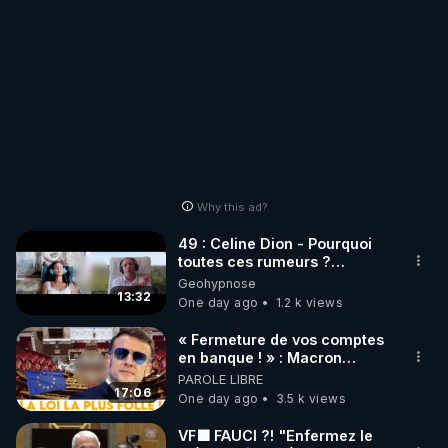
Why this ad?
49 : Celine Dion - Pourquoi
toutes ces rumeurs ?
Enquête sous hypnose
Geohypnose
13:32
One day ago
1.2 k views
« Fermeture de vos comptes
en banque ! » : Macron
impose une loi folle !
PAROLE LIBRE
17:06
One day ago
3.5 k views
VF🟩 FAUCI ?! "Enfermez le