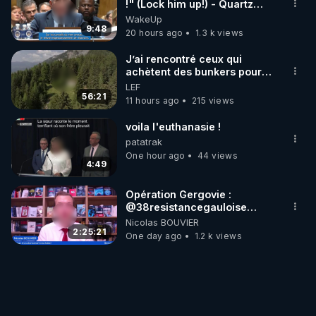
!" (Lock him up!) - Quartz
Traduction
WakeUp
9:48
20 hours ago
1.3 k views
J’ai rencontré ceux qui
achètent des bunkers pour
survivre à la fin du monde
LEF
56:21
11 hours ago
215 views
voila l'euthanasie !
patatrak
One hour ago
44 views
4:49
Opération Gergovie :
‪@38resistancegauloise‬
‪@MarionSigautOfficiel‬
Nicolas BOUVIER
‪@gladysriifard5710‬ Laëtitia
2:25:21
One day ago
1.2 k views