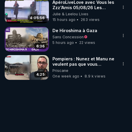
ApéroLiveLove avec Vous les
Zzz'Amis 05/08/26 Les
Zzz'Infos Bonheur de Leelou
Julie & Leelou Lives
4:05:56
15 hours ago
263 views
De Hiroshima à Gaza
Sans Concession
5 hours ago
22 views
6:36
Pompiers : Nunez et Manu ne
veulent pas que vous
entendiez ça ! On se fout de
Priscane
nous !? 25/07/2026
4:25
One week ago
8.9 k views