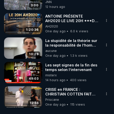
JNN
3:00
12 hours ago
ANTOINE PRÉSENTE
AH2020 LE LIVE 20H ***DU
04/08/2026*** 📷LE
AH2020
GRAND RÉVEIL EST EN
1:20:36
One day ago
6.0 k views
MARCHE 📷
La stupidité de la théorie sur
la responsabilité de l’homme
concernant le dioxyde de
aucune
carbone.
10:29
One day ago
1.3 k views
Les sept signes de la fin des
temps selon l’intervenant
misterx
49:03
14 hours ago
400 views
CRISE en FRANCE :
CHRISTIAN COTTEN FAIT
une étrange découverte
Priscane
12:55
One day ago
115 views