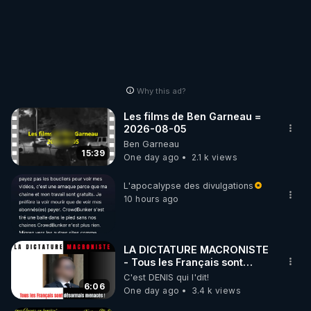
Why this ad?
Les films de Ben Garneau =
2026-08-05
Ben Garneau
15:39
One day ago
2.1 k views
L'apocalypse des divulgations
10 hours ago
LA DICTATURE MACRONISTE
- Tous les Français sont
désormais menacés !
C'est DENIS qui l'dit!
6:06
One day ago
3.4 k views