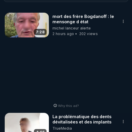
pauvre pré étude sans aucune rigueur scientifique 
condamnant le jeûne intermittent plutôt que des 
mort des frère Bogdanoff : le
dizaines d'études prouvant le contraire ? 

mensonge d état
J'ai mené mon enquête ...
michel lanceur alerte
7:28
2 hours ago
202 views
Why this ad?
La problématique des dents
dévitalisées et des implants
TrueMedia