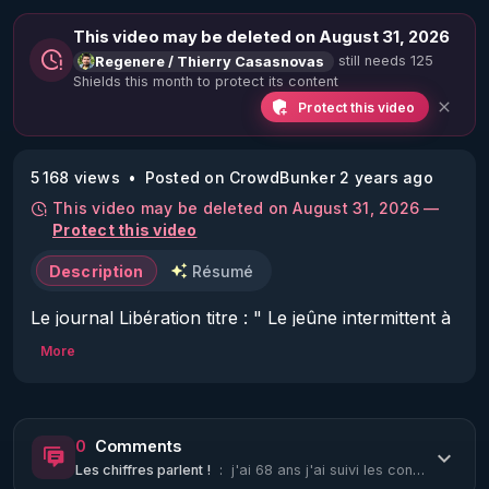
This video may be deleted on August 31, 2026
still needs 125
Regenere / Thierry Casasnovas
Shields this month to protect its content
Protect this video
5 168 views
Posted on CrowdBunker 2 years ago
This video may be deleted on August 31, 2026 —
Protect this video
Description
Résumé
Le journal Libération titre : " Le jeûne intermittent à 
long terme lié à un risque accru de décès 
More
cardiovasculaire, révèle une étude" .

Vous imaginez bien que je suis allé creuser pour 
comprendre, et découvrir cette fameuse étude...Qui 
0
Comments
n'existe pas !

Les chiffres parlent !
:
j'ai 68 ans j'ai suivi les conseils de thérry depuis 20 ans et le résultat coeur...
Alors pourquoi les médias mettent en valeur une 