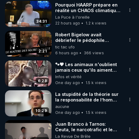
Pourquoi HAARP prépare en
▶ 30 jours gratuit sur l’application de méditation et 
réalité un CHAOS climatique,
on répond
La Puce à l'oreille
de bien-être ENVOL :

34:31
22 hours ago
1.2 k views
Rendez-vous sur 
https://www.envol.app/code
 avec 
le code : REGENERE
Robert Bigelow avait
débriefer le pédophile
génocidaire de donald j
tic tac ufo
trump
2:21
6 hours ago
366 views
🐾💖 Les animaux n'oublient
jamais ceux qu'ils aiment…
🥹❤️
Infos et vérité
6:28
One day ago
1.5 k views
La stupidité de la théorie sur
la responsabilité de l’homme
concernant le dioxyde de
aucune
carbone.
10:29
One day ago
1.5 k views
Juan Branco à Tarnos:
Ceuta, le narcotrafic et le
pouvoir en France
La Revue De Brêle