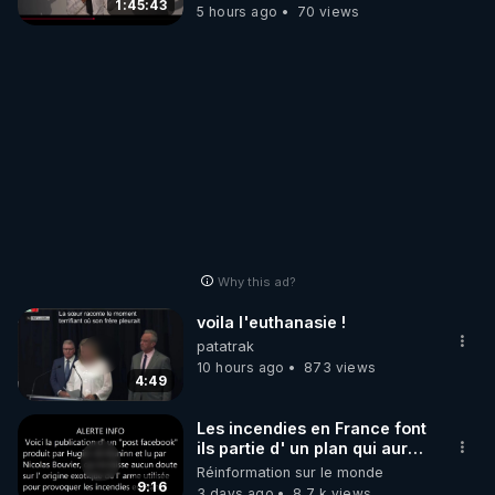
1:45:43
5 hours ago
70 views
Why this ad?
voila l'euthanasie !
patatrak
10 hours ago
873 views
4:49
Les incendies en France font
ils partie d' un plan qui aurait
débuté le 11 septembre 2001
Réinformation sur le monde
?
9:16
3 days ago
8.7 k views