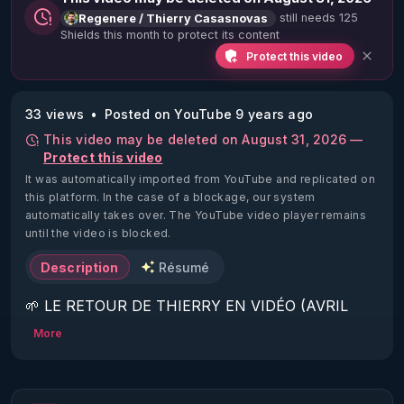
still needs 125
Regenere / Thierry Casasnovas
Shields this month to protect its content
Protect this video
33 views
Posted on YouTube 9 years ago
This video may be deleted on August 31, 2026 —
Protect this video
It was automatically imported from YouTube and replicated on
this platform.
In the case of a blockage, our system
automatically takes over. The YouTube video player remains
until the video is blocked.
Description
Résumé
🌱 LE RETOUR DE THIERRY EN VIDÉO (AVRIL 
2022)!

More
Découvrez la saison 2 des vidéos sur le nouveau 
https://www.rgnr.fr/presentation.html