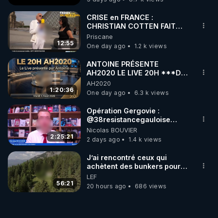
CRISE en FRANCE :
CHRISTIAN COTTEN FAIT
une étrange découverte
Priscane
12:55
One day ago
1.2 k views
ANTOINE PRÉSENTE
AH2020 LE LIVE 20H ***DU
04/08/2026*** 📷LE
AH2020
GRAND RÉVEIL EST EN
1:20:36
One day ago
6.3 k views
MARCHE 📷
Opération Gergovie :
‪@38resistancegauloise‬
‪@MarionSigautOfficiel‬
Nicolas BOUVIER
‪@gladysriifard5710‬ Laëtitia
2:25:21
2 days ago
1.4 k views
J’ai rencontré ceux qui
achètent des bunkers pour
survivre à la fin du monde
LEF
56:21
20 hours ago
686 views