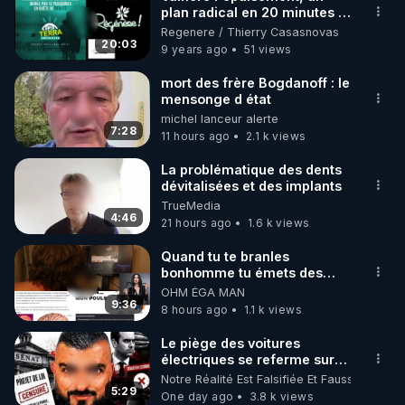
plan radical en 20 minutes !
🌱 INSTAGRAM

- www.regenere.org
Regenere / Thierry Casasnovas
20:03
9 years ago
51 views
https://www.instagram.com/rdlr_thierrycasasnovas/
http://rgnr.li/instagram
mort des frère Bogdanoff : le
mensonge d état
michel lanceur alerte
🌱 LA NEWSLETTER

7:28
11 hours ago
2.1 k views
Pour ne pas rater l’actualité RGNR (stages, 
La problématique des dents
dévitalisées et des implants
http://rgnr.li/news
TrueMedia
4:46
21 hours ago
1.6 k views
🌱 VIDÉOS NON CENSURÉES SUR ODYSEE 

Toutes les vidéos Youtube sont aussi sur la 
Quand tu te branles
bonhomme tu émets des
ondes ils ont juste omis de
OHM ÉGA MAN
http://rgnr.li/odysee
t'expliquer
9:36
8 hours ago
1.1 k views
🌱 LES STAGES EN PRÉSENTIEL

Le piège des voitures
électriques se referme sur
les usagers !
Notre Réalité Est Falsifiée Et Fausse
http://rgnr.li/stages
5:29
One day ago
3.8 k views