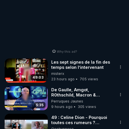
Why this ad?
Les sept signes de la fin des
temps selon l’intervenant
misterx
49:03
23 hours ago
705 views
De Gaulle, Amgot,
R0thschild, Macron &
Pompidou… Macron Claude
Perruques Jaunes
Janvier, GPTV, 18 X 2024
5:35
9 hours ago
305 views
49 : Celine Dion - Pourquoi
toutes ces rumeurs ?
Enquête sous hypnose
Geohypnose