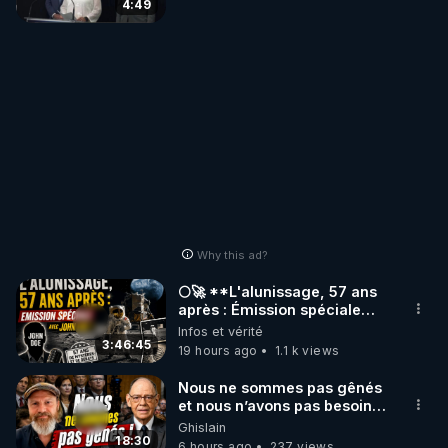
4:49
Why this ad?
🌕🚀 **L'alunissage, 57 ans
après : Émission spéciale
avec John Doe !** 👨 🚀✨
Infos et vérité
3:46:45
19 hours ago
1.1 k views
Nous ne sommes pas gênés
et nous n’avons pas besoin
de nous excuser ! #jw
Ghislain
#jehovah #collegecentral
18:30
6 hours ago
237 views