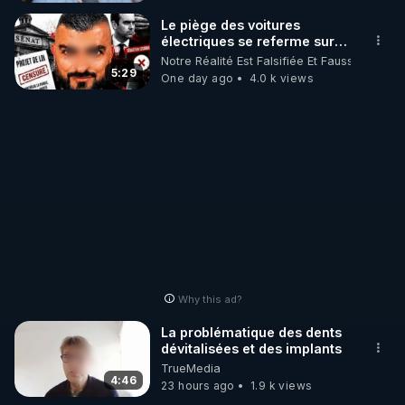
_________

Le piège des voitures
électriques se referme sur
les usagers !
Notre Réalité Est Falsifiée Et Fausse
LES CODES PROMO DES PARTENAIRES

5:29
One day ago
4.0 k views
▶ 10 % de réduction sur toute la boutique 
WARMCOOK (Kuvings) : 

Rendez-vous sur : 
http://rgnr.li/warmcook
 avec le 
code : REGENERE10

▶ 10 % de réduction sur une sélection de produits 
de la boutique VIDYA : 

Rendez-vous sur : 
http://rgnr.li/vidya
 avec le code : 
REGENERE10

Why this ad?
▶ 10 % de réduction sur les extracteurs de la 
La problématique des dents
marque SANA : 

dévitalisées et des implants
TrueMedia
Rendez-vous sur 
http://rgnr.li/lechoubrave
 avec le 
4:46
23 hours ago
1.9 k views
code : REGENERE10
