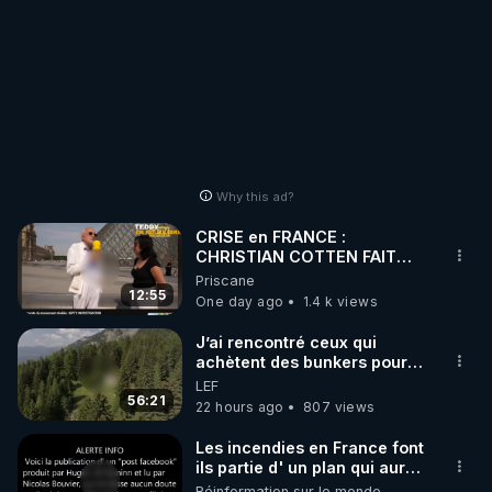
Why this ad?
CRISE en FRANCE :
CHRISTIAN COTTEN FAIT
une étrange découverte
Priscane
12:55
One day ago
1.4 k views
J’ai rencontré ceux qui
achètent des bunkers pour
survivre à la fin du monde
LEF
56:21
22 hours ago
807 views
Les incendies en France font
ils partie d' un plan qui aurait
débuté le 11 septembre 2001
Réinformation sur le monde