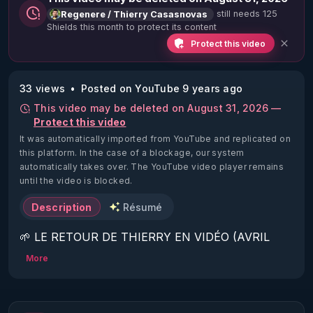
still needs 125
Regenere / Thierry Casasnovas
Shields this month to protect its content
Protect this video
33 views
Posted on YouTube 9 years ago
This video may be deleted on August 31, 2026 —
Protect this video
It was automatically imported from YouTube and replicated on
this platform.
In the case of a blockage, our system
automatically takes over. The YouTube video player remains
until the video is blocked.
Description
Résumé
🌱 LE RETOUR DE THIERRY EN VIDÉO (AVRIL 
2022)!

More
Découvrez la saison 2 des vidéos sur le nouveau 
https://www.rgnr.fr/presentation.html