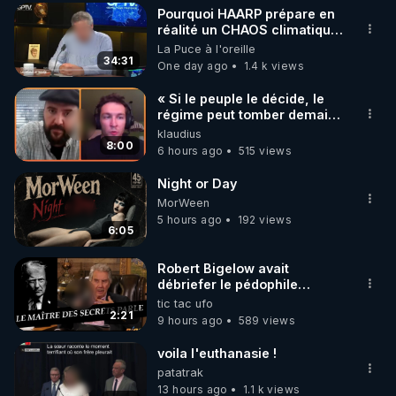
Pourquoi HAARP prépare en
▶ 30 jours gratuit sur l’application de méditation et 
réalité un CHAOS climatique,
on répond
La Puce à l'oreille
de bien-être ENVOL :

34:31
One day ago
1.4 k views
Rendez-vous sur 
https://www.envol.app/code
 avec 
le code : REGENERE
« Si le peuple le décide, le
régime peut tomber demain !
»
klaudius
8:00
6 hours ago
515 views
Night or Day
MorWeen
5 hours ago
192 views
6:05
Robert Bigelow avait
débriefer le pédophile
génocidaire de donald j
tic tac ufo
trump
2:21
9 hours ago
589 views
voila l'euthanasie !
patatrak
13 hours ago
1.1 k views