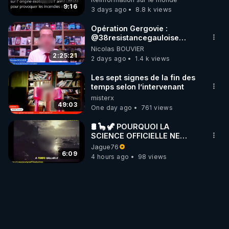
?
9:16
3 days ago
8.8 k views
Opération Gergovie :
‪@38resistancegauloise‬
‪@MarionSigautOfficiel‬
Nicolas BOUVIER
‪@gladysriifard5710‬ Laëtitia
2:25:21
2 days ago
1.4 k views
Les sept signes de la fin des
temps selon l’intervenant
misterx
49:03
One day ago
761 views
🛢 🦕 🦖 POURQUOI LA
SCIENCE OFFICIELLE NE
CONNAÎT-ELLE PAS LA VRAIE
Jague76
ORIGINE DU PÉTROLE ?
6:09
4 hours ago
98 views