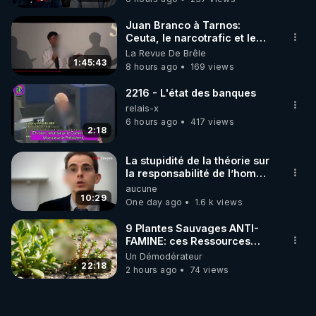
Juan Branco à Tarnos:
Ceuta, le narcotrafic et le
pouvoir en France
La Revue De Brêle
1:45:43
8 hours ago
169 views
2216 - L'état des banques
relais-x
6 hours ago
417 views
2:18
La stupidité de la théorie sur
la responsabilité de l’homme
concernant le dioxyde de
aucune
carbone.
10:29
One day ago
1.6 k views
9 Plantes Sauvages ANTI-
FAMINE: ces Ressources
NUTRITIVES&MéDICINALES"gratuite
Un Démodérateur
JARDIN&des Haies
22:18
2 hours ago
74 views