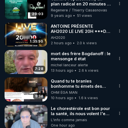
plan radical en 20 minutes !
🌱 INSTAGRAM

- www.regenere.org
Regenere / Thierry Casasnovas
20:03
9 years ago
51 views
https://www.instagram.com/rdlr_thierrycasasnovas/
http://rgnr.li/instagram
ANTOINE PRÉSENTE
AH2020 LE LIVE 20H ***DU
06/08/2026***
AH2020
🌱 LA NEWSLETTER

1:35:50
2 hours ago
2.0 k views
Pour ne pas rater l’actualité RGNR (stages, 
mort des frère Bogdanoff : le
mensonge d état
http://rgnr.li/news
michel lanceur alerte
7:28
13 hours ago
2.6 k views
🌱 VIDÉOS NON CENSURÉES SUR ODYSEE 

Toutes les vidéos Youtube sont aussi sur la 
Quand tu te branles
bonhomme tu émets des
ondes ils ont juste omis de
OHM ÉGA MAN
http://rgnr.li/odysee
t'expliquer
9:36
10 hours ago
1.6 k views
🌱 LES STAGES EN PRÉSENTIEL

Le chorestérole est bon pour
la santé, ils nous volent l'eau
! 😒🤢😡
L'info comme jamais
http://rgnr.li/stages
https://odysee.com/@anonyme:d3/C
One hour ago