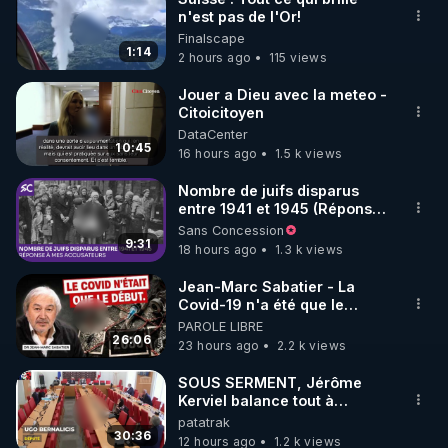
n'est pas de l'Or!
Finalscape
1:14
2 hours ago
115 views
Jouer a Dieu avec la meteo -
Citoicitoyen
DataCenter
10:45
16 hours ago
1.5 k views
Nombre de juifs disparus
entre 1941 et 1945 (Réponse
à mes accusateurs)
Sans Concession
9:31
18 hours ago
1.3 k views
Jean-Marc Sabatier - La
Covid-19 n'a été que le
début - L'ARNm & l'ARNm-aa
PAROLE LIBRE
jusqu où auront-t-il ?
26:06
23 hours ago
2.2 k views
SOUS SERMENT, Jérôme
Kerviel balance tout à
l'Assemblée !
patatrak
30:36
12 hours ago
1.2 k views