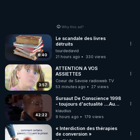
Why this ad?
Le scandale des livres
détruits
tourdedavid
6:40
21 hours ago
330 views
ATTENTION A VOS
ASSIETTES
Coeur de Savoie radioweb TV
3:57
53 minutes ago
27 views
Sursaut De Conscience 1998
- toujours d'actualité ....Au
Dela Du Réel
klaudius
42:22
9 hours ago
179 views
« Interdiction des thérapies
de conversion »