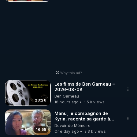
Why this ad?
Les films de Ben Garneau =
2026-08-08
Ben Garneau
23:26
16 hours ago
1.5 k views
Manu, le compagnon de
Kyria, raconte sa garde à
vue musclée. PARTAGEZ!
Devoir de Mémoire
16:55
One day ago
2.3 k views