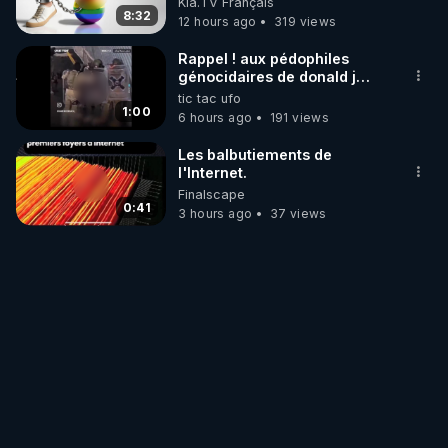
Kla.TV Français
8:32
12 hours ago
319 views
Rappel ! aux pédophiles
génocidaires de donald j
trump et ses supporters
tic tac ufo
trumpistes 424et 666.
1:00
6 hours ago
191 views
Les balbutiements de
l'Internet.
Finalscape
0:41
3 hours ago
37 views