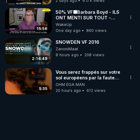
2 days ago
6.0 k views
50% VF🟩Barbara Boyd - ILS
ONT MENTI SUR TOUT -
Jocelyne Traduction
WakeUp
15:56
One day ago
860 views
SNOWDEN VF 2016
ZanoniMaat
8 hours ago
208 views
2:14:49
Vous serez frappés sur votre
sol européens par la faute
des dirigeants qui s'en
OHM ÉGA MAN
mettent dans le nez
5:35
20 hours ago
612 views