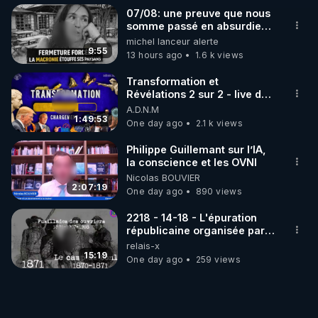
07/08: une preuve que nous
somme passé en absurdie
une dictature qui veut faire
michel lanceur alerte
taire ses opposant !
9:55
13 hours ago
1.6 k views
Transformation et
Révélations 2 sur 2 - live du
07/08/26
A.D.N.M
1:49:53
One day ago
2.1 k views
Philippe Guillemant sur l’IA,
la conscience et les OVNI
Nicolas BOUVIER
2:07:19
One day ago
890 views
2218 - 14-18 - L'épuration
républicaine organisée par
les frères de la truelle
relais-x
15:19
One day ago
259 views