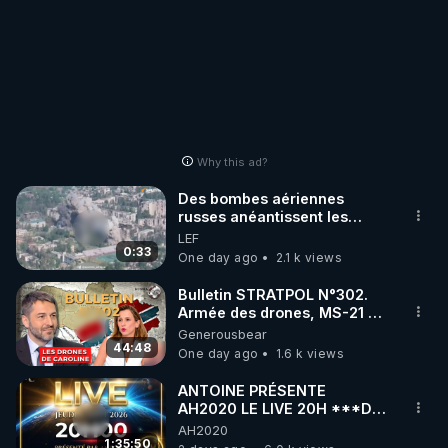
Why this ad?
Des bombes aériennes
russes anéantissent les
centres de contrôle de
LEF
drones de 3 brigades
0:33
One day ago
2.1 k views
ukrainienne
Bulletin STRATPOL N°302.
Armée des drones, MS-21 en
série, missiles coréens.
Generousbear
07.08.2026.
44:48
One day ago
1.6 k views
ANTOINE PRÉSENTE
AH2020 LE LIVE 20H ***DU
06/08/2026***
AH2020
1:35:50