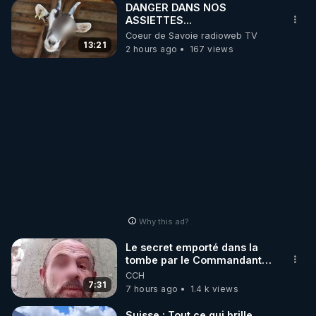
DANGER DANS NOS
ASSIETTES...
Coeur de Savoie radioweb TV
13:21
2 hours ago
167 views
Why this ad?
Le secret emporté dans la
tombe par le Commandant
Cousteau le 25 juin 1997
CCH
7:31
7 hours ago
1.4 k views
Suisse : Tout ce qui brille