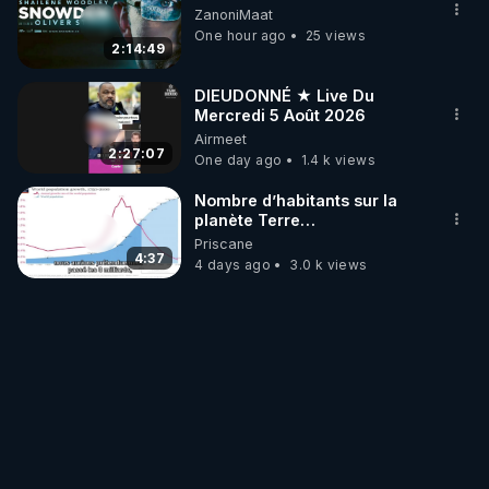
ZanoniMaat
One hour ago
25 views
2:14:49
DIEUDONNÉ ★ Live Du
Mercredi 5 Août 2026
Airmeet
2:27:07
One day ago
1.4 k views
Nombre d’habitants sur la
planète Terre…
Priscane
4:37
4 days ago
3.0 k views