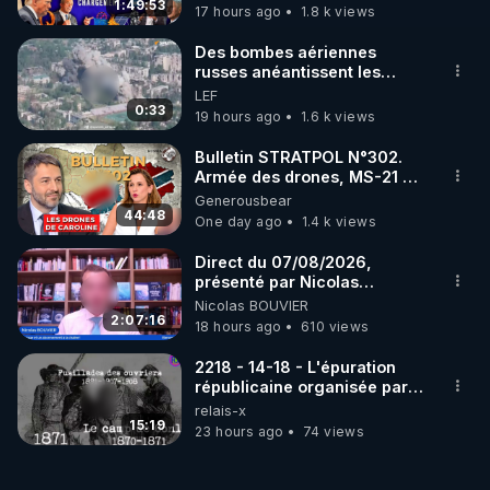
1:49:53
17 hours ago
1.8 k views
Lien de ma cagnotte "Lyf Pay" (payable par CB 
Des bombes aériennes
sans frais, la cagnotte étant anonyme, vos noms 
russes anéantissent les
centres de contrôle de
LEF
ne seront pas visibles) pour vos dons ou un 
drones de 3 brigades
0:33
19 hours ago
1.6 k views
ukrainienne
https://tinyurl.com/cagnottefred2
Bulletin STRATPOL N°302.
Armée des drones, MS-21 en
série, missiles coréens.
Generousbear
Site et Vidéos de tous les Lives et articles d'utilité 
07.08.2026.
44:48
One day ago
1.4 k views
publique de Frédéric Laroche (Bestofcomputer) en 
Direct du 07/08/2026,
https://trumanplus.com
présenté par Nicolas
BOUVIER
Nicolas BOUVIER
2:07:16
18 hours ago
610 views
2218 - 14-18 - L'épuration
républicaine organisée par
les frères de la truelle
relais-x
15:19
23 hours ago
74 views