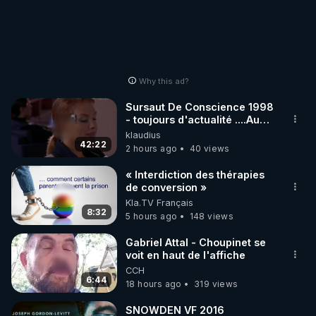
Why this ad?
Sursaut De Conscience 1998
- toujours d'actualité ....Au
Dela Du Réel
klaudius
42:22
2 hours ago
40 views
« Interdiction des thérapies
de conversion »
Kla.TV Français
8:32
5 hours ago
148 views
Gabriel Attal - Choupinet se
voit en haut de l'affiche
CCH
6:44
18 hours ago
319 views
SNOWDEN VF 2016