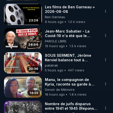
Les films de Ben Garneau =
2026-08-08
https://crowdbunker.com/@bestofcomputer
Ben Garneau
23:26
9 hours ago
1.0 k views
https://www.youtube.com/@bestofcomputer
Jean-Marc Sabatier - La
Covid-19 n'a été que le
début - L'ARNm & l'ARNm-aa
PAROLE LIBRE
jusqu où auront-t-il ?
26:06
16 hours ago
1.5 k views
https://vk.com/bestofcomputer
SOUS SERMENT, Jérôme
Kerviel balance tout à
l'Assemblée !
patatrak
https://odysee.com/@Bestofcomputer:1
30:36
5 hours ago
447 views
Manu, le compagnon de
Kyria, raconte sa garde à
https://twitter.com/bestofcomputer
vue musclée. PARTAGEZ!
Devoir de Mémoire
16:55
18 hours ago
1.8 k views
https://www.facebook.com/bestofcomputer
Nombre de juifs disparus
entre 1941 et 1945 (Réponse
à mes accusateurs)