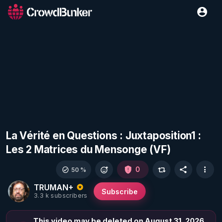
La Vérité en Questions : Juxtaposition1 :
Les 2 Matrices du Mensonge (VF)
0
50 %
TRUMAN+
Subscribe
3.3 k subscribers
This video may be deleted on August 31, 2026