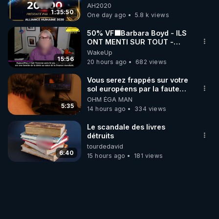
06/08/2026***
AH2020
1:35:50
One day ago
5.8 k views
50% VF🟩Barbara Boyd - ILS
ONT MENTI SUR TOUT -
Jocelyne Traduction
WakeUp
15:56
20 hours ago
682 views
Vous serez frappés sur votre
sol européens par la faute
des dirigeants qui s'en
OHM ÉGA MAN
mettent dans le nez
5:35
14 hours ago
334 views
Le scandale des livres
détruits
tourdedavid
6:40
15 hours ago
181 views