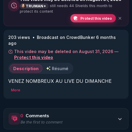
still needs 44 Shields this month to
TRUMAN+
protect its content
Protect this video
203 views
Broadcast on CrowdBunker 6 months
ago
This video may be deleted on August 31, 2026 —
Protect this video
Description
Résumé
VENEZ NOMBREUX AU LIVE DU DIMANCHE 
25/01/26 À 20H :

More
La Vérité en Questions Vue du Star-Force Café :

Invités :

Juxtaposition1, Urban (Josh).

0
Comments
Sujet :

Be the first to comment
Les 2 Matrices du Mensonge (avec sous titres en 
français).
