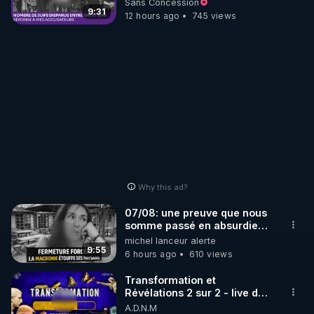
Sans Concession
9:31
12 hours ago
745 views
https://rumble.com/bestofcomputer
https://t.me/bestofcomputerlive
https://www.twitch.tv/bestofcomputer
https://www.bitchute.com/channel/bestofcom...
Why this ad?
APPEL AUX DONS POUR SOUTENIR MON 
07/08: une preuve que nous
TRAVAIL D'INTERET PUBLIC AVEC MES LIVE 
somme passé en absurdie
une dictature qui veut faire
michel lanceur alerte
(SAMEDI 21H / CROWDBUNKER & ODYSEE & 
taire ses opposant !
9:55
6 hours ago
610 views
YOUTUBE & X/TWITTER & VK & RUMBLE & 
TELEGRAM & FACEBOOK & TWITCH & 
Transformation et
Révélations 2 sur 2 - live du
07/08/26
A.D.N.M
https://trumanplus.com/dons