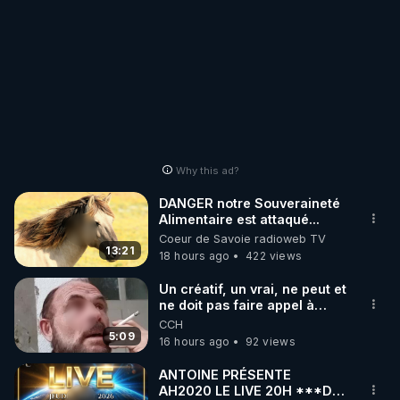
Why this ad?
DANGER notre Souveraineté
Alimentaire est attaqué...
Coeur de Savoie radioweb TV
13:21
18 hours ago
422 views
Un créatif, un vrai, ne peut et
ne doit pas faire appel à
l'intelligence artificielle
CCH
5:09
16 hours ago
92 views
ANTOINE PRÉSENTE
AH2020 LE LIVE 20H ***DU