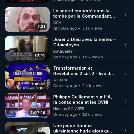
Le secret emporté dans la
tombe par le Commandant
Cousteau le 25 juin 1997
CCH
7:31
18 hours ago
3.1 k views
Jouer a Dieu avec la meteo -
Citoicitoyen
DataCenter
10:45
One day ago
1.9 k views
Transformation et
Révélations 2 sur 2 - live du
07/08/26
A.D.N.M
1:49:53
One day ago
2.4 k views
Philippe Guillemant sur l’IA,
la conscience et les OVNI
Nicolas BOUVIER
2:07:19
One day ago
1.2 k views
Une jeune femme
ukrainienne hurle alors que