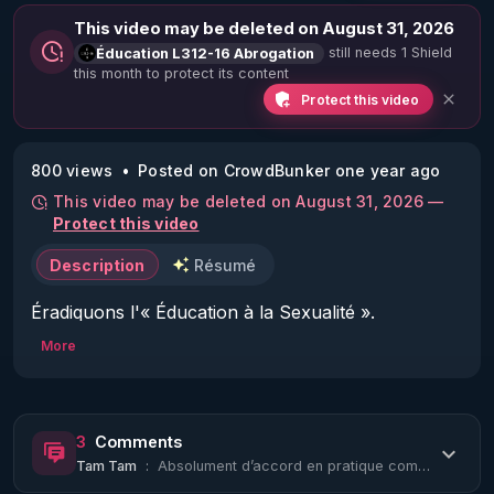
This video may be deleted on August 31, 2026
still needs 1 Shield
Éducation L312-16 Abrogation
this month to protect its content
Protect this video
800 views
Posted on CrowdBunker one year ago
This video may be deleted on August 31, 2026 —
Protect this video
Description
Résumé
Éradiquons l'« Éducation à la Sexualité ».

#EducationL31216Abrogation
More
3
Comments
Tam Tam
:
Absolument d’accord en pratique comment fait-on?