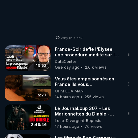
Why this ad?
France-Soir defie l'Elysee
une procedure inedite sur la
sante du president - Nexus
DataCenter
19:52
One day ago
2.6 k views
Vous êtes empoisonnés en
France ils vous
empoisonnent tranquille
OHM ÉGA MAN
15:27
14 hours ago
255 views
Le JournaLoup 307 - Les
Marionnettes du Diable -
Loup Divergent 2026.08.07
Loup_Divergent_Reposts
2:48:46
17 hours ago
76 views
Les films de Ben Garneau =