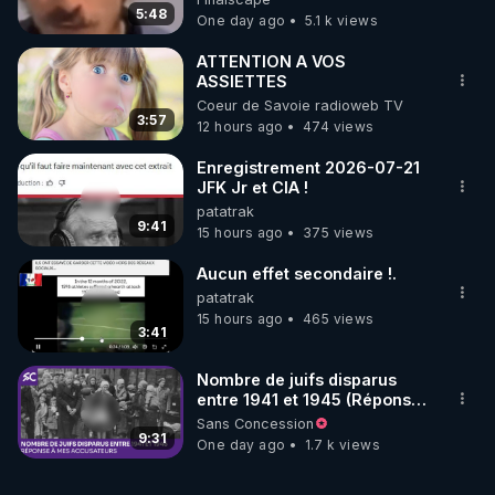
5:48
One day ago
5.1 k views
ATTENTION A VOS
ASSIETTES
Coeur de Savoie radioweb TV
3:57
12 hours ago
474 views
Enregistrement 2026-07-21
JFK Jr et CIA !
patatrak
9:41
15 hours ago
375 views
Aucun effet secondaire !.
patatrak
15 hours ago
465 views
3:41
Nombre de juifs disparus
entre 1941 et 1945 (Réponse
à mes accusateurs)
Sans Concession
9:31
One day ago
1.7 k views