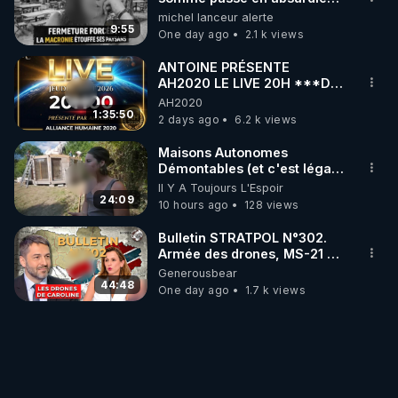
une dictature qui veut faire
michel lanceur alerte
taire ses opposant !
9:55
One day ago
2.1 k views
ANTOINE PRÉSENTE
AH2020 LE LIVE 20H ***DU
06/08/2026***
AH2020
1:35:50
2 days ago
6.2 k views
Maisons Autonomes
Démontables (et c'est légal).
Visite éco village en
Il Y A Toujours L'Espoir
Bretagne
24:09
10 hours ago
128 views
Bulletin STRATPOL N°302.
Armée des drones, MS-21 en
série, missiles coréens.
Generousbear
07.08.2026.
44:48
One day ago
1.7 k views