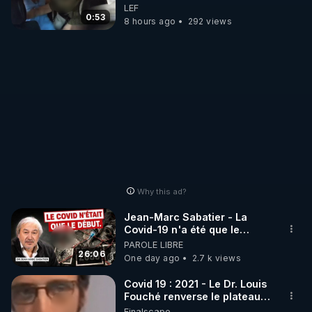
son ptit ami est brutalement
LEF
enlevé par milice Zelensky
0:53
8 hours ago
292 views
Why this ad?
Jean-Marc Sabatier - La
Covid-19 n'a été que le
début - L'ARNm & l'ARNm-aa
PAROLE LIBRE
jusqu où auront-t-il ?
26:06
One day ago
2.7 k views
Covid 19 : 2021 - Le Dr. Louis
Fouché renverse le plateau
de CNews !
Finalscape