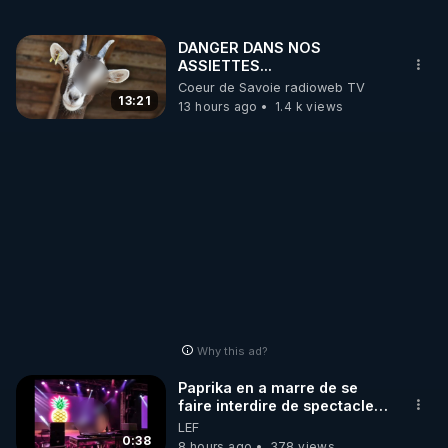
DANGER DANS NOS
ASSIETTES...
Coeur de Savoie radioweb TV
13:21
13 hours ago
1.4 k views
Why this ad?
Paprika en a marre de se
faire interdire de spectacle.
Elle décide donc de devenir
LEF
DJ !
0:38
8 hours ago
378 views