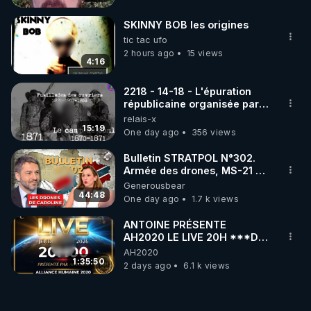
SKINNY BOB les origines
tic tac ufo
2 hours ago
15 views
4:16
2218 - 14-18 - L'épuration
républicaine organisée par
les frères de la truelle
relais-x
15:19
One day ago
356 views
Bulletin STRATPOL N°302.
Armée des drones, MS-21 en
série, missiles coréens.
Generousbear
07.08.2026.
44:48
One day ago
1.7 k views
ANTOINE PRÉSENTE
AH2020 LE LIVE 20H ***DU
06/08/2026***
AH2020
1:35:50
2 days ago
6.1 k views