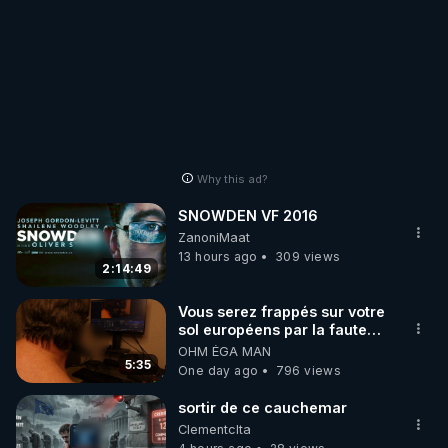
Why this ad?
SNOWDEN VF 2016
ZanoniMaat
13 hours ago
309 views
2:14:49
Vous serez frappés sur votre
sol européens par la faute
des dirigeants qui s'en
OHM ÉGA MAN
mettent dans le nez
5:35
One day ago
796 views
sortir de ce cauchemar
Clementclta