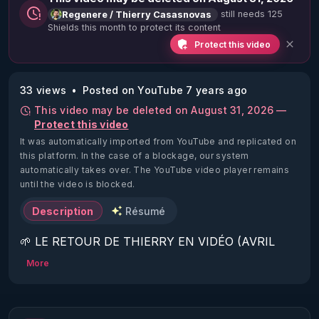
still needs 125
Regenere / Thierry Casasnovas
Shields this month to protect its content
Protect this video
33 views
Posted on YouTube 7 years ago
This video may be deleted on August 31, 2026 —
Protect this video
It was automatically imported from YouTube and replicated on
this platform.
In the case of a blockage, our system
automatically takes over. The YouTube video player remains
until the video is blocked.
Description
Résumé
🌱 LE RETOUR DE THIERRY EN VIDÉO (AVRIL 
2022)!

More
Découvrez la saison 2 des vidéos sur le nouveau 
https://www.rgnr.fr/presentation.html