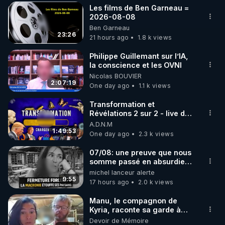
Les films de Ben Garneau =
▶ 30 jours gratuit sur l’application de méditation et 
2026-08-08
Ben Garneau
de bien-être ENVOL :

23:26
21 hours ago
1.8 k views
Rendez-vous sur 
https://www.envol.app/code
 avec 
le code : REGENERE
Philippe Guillemant sur l’IA,
la conscience et les OVNI
Nicolas BOUVIER
2:07:19
One day ago
1.1 k views
Transformation et
Révélations 2 sur 2 - live du
07/08/26
A.D.N.M
1:49:53
One day ago
2.3 k views
07/08: une preuve que nous
somme passé en absurdie
une dictature qui veut faire
michel lanceur alerte
taire ses opposant !
9:55
17 hours ago
2.0 k views
Manu, le compagnon de
Kyria, raconte sa garde à
vue musclée. PARTAGEZ!
Devoir de Mémoire