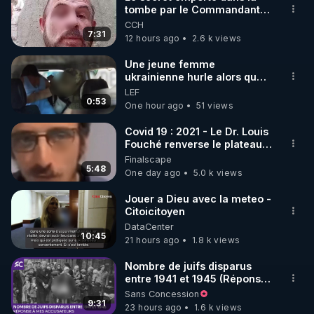
tombe par le Commandant
🌱 INSTAGRAM

Cousteau le 25 juin 1997
CCH
7:31
12 hours ago
2.6 k views
https://www.instagram.com/rdlr_thierrycasasnovas/
http://rgnr.li/instagram
Une jeune femme
ukrainienne hurle alors que
son ptit ami est brutalement
LEF
🌱 LA NEWSLETTER

enlevé par milice Zelensky
0:53
One hour ago
51 views
Pour ne pas rater l’actualité RGNR (stages, 
Covid 19 : 2021 - Le Dr. Louis
Fouché renverse le plateau
http://rgnr.li/news
de CNews !
Finalscape
5:48
One day ago
5.0 k views
🌱 VIDÉOS NON CENSURÉES SUR ODYSEE 

Toutes les vidéos Youtube sont aussi sur la 
Jouer a Dieu avec la meteo -
Citoicitoyen
DataCenter
http://rgnr.li/odysee
10:45
21 hours ago
1.8 k views
🌱 LES STAGES EN PRÉSENTIEL

Nombre de juifs disparus
entre 1941 et 1945 (Réponse
à mes accusateurs)
Sans Concession
http://rgnr.li/stages
9:31
23 hours ago
1.6 k views