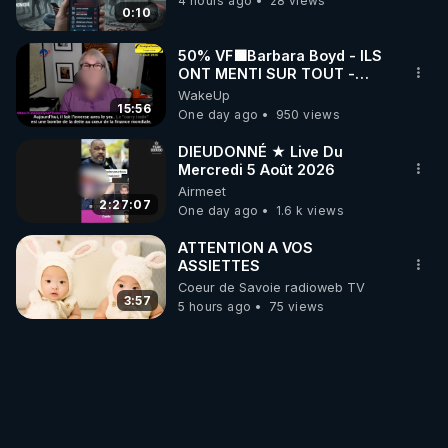
4 hours ago
28 views
0:10
50% VF🟩Barbara Boyd - ILS
ONT MENTI SUR TOUT -
Jocelyne Traduction
WakeUp
15:56
One day ago
950 views
DIEUDONNÉ ★ Live Du
Mercredi 5 Août 2026
Airmeet
2:27:07
One day ago
1.6 k views
ATTENTION A VOS
ASSIETTES
Coeur de Savoie radioweb TV
3:57
5 hours ago
75 views