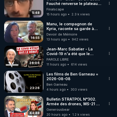
Fouché renverse le plateau
🌱 INSTAGRAM

de CNews !
Finalscape
5:48
15 hours ago
2.3 k views
https://www.instagram.com/rdlr_thierrycasasnovas/
http://rgnr.li/instagram
Manu, le compagnon de
Kyria, raconte sa garde à
vue musclée. PARTAGEZ!
Devoir de Mémoire
🌱 LA NEWSLETTER

16:55
13 hours ago
942 views
Pour ne pas rater l’actualité RGNR (stages, 
Jean-Marc Sabatier - La
Covid-19 n'a été que le
http://rgnr.li/news
début - L'ARNm & l'ARNm-aa
PAROLE LIBRE
jusqu où auront-t-il ?
26:06
11 hours ago
614 views
🌱 VIDÉOS NON CENSURÉES SUR ODYSEE 

Toutes les vidéos Youtube sont aussi sur la 
Les films de Ben Garneau =
2026-08-08
Ben Garneau
http://rgnr.li/odysee
23:26
4 hours ago
303 views
🌱 LES STAGES EN PRÉSENTIEL

Bulletin STRATPOL N°302.
Armée des drones, MS-21 en
série, missiles coréens.
Generousbear
http://rgnr.li/stages
07.08.2026.
44:48
20 hours ago
1.2 k views