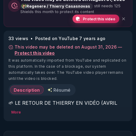
still needs 125
Regenere / Thierry Casasnovas
Shields this month to protect its content
Protect this video
33 views
Posted on YouTube 7 years ago
This video may be deleted on August 31, 2026 —
Protect this video
It was automatically imported from YouTube and replicated on
this platform.
In the case of a blockage, our system
automatically takes over. The YouTube video player remains
until the video is blocked.
Description
Résumé
🌱 LE RETOUR DE THIERRY EN VIDÉO (AVRIL 
2022)!

More
Découvrez la saison 2 des vidéos sur le nouveau 
https://www.rgnr.fr/presentation.html