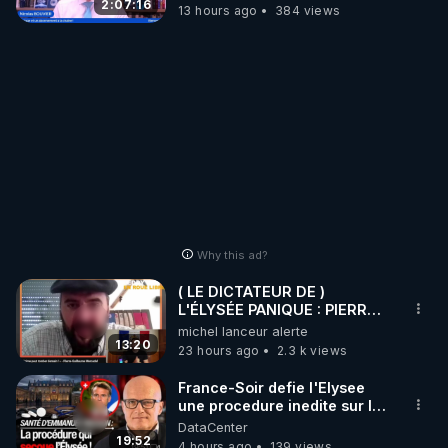
2:07:16
13 hours ago
384 views
Why this ad?
( LE DICTATEUR DE )
L'ÉLYSÉE PANIQUE : PIERRE
GUILLAUME MERCADAL
michel lanceur alerte
BALANCE TOUT
13:20
23 hours ago
2.3 k views
France-Soir defie l'Elysee
une procedure inedite sur la
sante du president - Nexus
DataCenter
19:52
4 hours ago
139 views