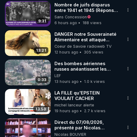
Nombre de juifs disparus
▶ 30 jours gratuit sur l’application de méditation et 
entre 1941 et 1945 (Réponse
à mes accusateurs)
Sans Concession
de bien-être ENVOL :

9:31
6 hours ago
188 views
Rendez-vous sur 
https://www.envol.app/code
 avec 
le code : REGENERE
DANGER notre Souveraineté
Alimentaire est attaqué...
Coeur de Savoie radioweb TV
13:21
12 hours ago
305 views
Des bombes aériennes
russes anéantissent les
centres de contrôle de
LEF
drones de 3 brigades
0:33
13 hours ago
1.0 k views
ukrainienne
LA FILLE qu'EPSTEIN
VOULAIT CACHER
michel lanceur alerte
13:50
19 hours ago
2.7 k views
Direct du 07/08/2026,
présenté par Nicolas
BOUVIER
Nicolas BOUVIER