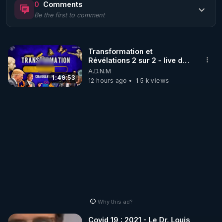
0
Comments
Be the first to comment
🌱 LE MAGAZINE RÉGÉNÈRE 

http://rgnr.li/ymag
Transformation et
Révélations 2 sur 2 - live du
🌱 LA BOUTIQUE DU MAGAZINE

07/08/26
A.D.N.M
Pour obtenir les anciens numéros que vous avez 
1:49:53
12 hours ago
1.5 k views
https://boutique.magazine-regenere.fr/
🌱 FIL TELEGRAM

Écoutez les podcasts gratuits de Thierry et les 
https://t.me/rgnr_fr
🌱 FACEBOOK

Why this ad?
http://rgnr.li/facebook
Covid 19 : 2021 - Le Dr. Louis