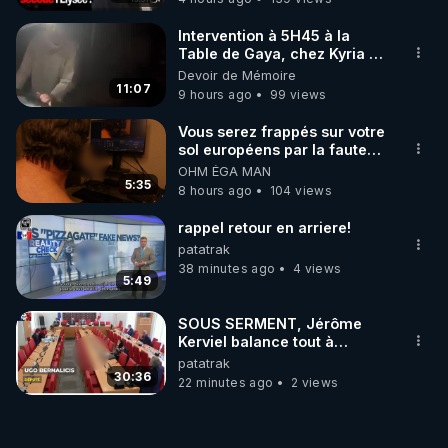
Intervention à 5H45 à la
Table de Gaya, chez Kyria et
Manu. 6/08/2026 PARTAGEZ
Devoir de Mémoire
!
11:07
9 hours ago
99 views
Vous serez frappés sur votre
sol européens par la faute
des dirigeants qui s'en
OHM ÉGA MAN
mettent dans le nez
5:35
8 hours ago
104 views
rappel retour en arriere!
patatrak
38 minutes ago
4 views
5:49
SOUS SERMENT, Jérôme
Kerviel balance tout à
l'Assemblée !.0.00-
patatrak
30:36
22 minutes ago
2 views