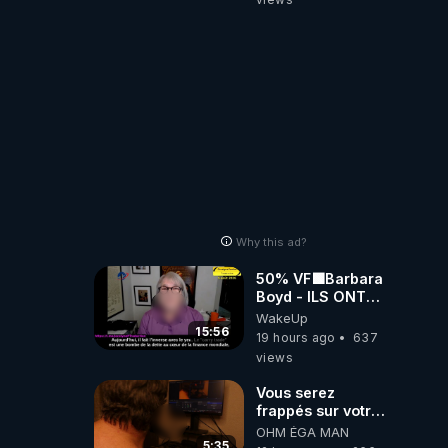
Why this ad?
50% VF🟩Barbara
Boyd - ILS ONT
MENTI SUR TOUT
WakeUp
-Jocelyne
15:56
19 hours ago
637
Traduction
views
Vous serez
frappés sur votre
sol européens par
OHM ÉGA MAN
la faute des
5:35