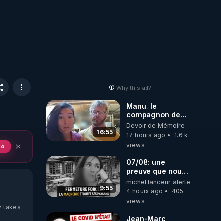
Why this ad?
Manu, le
compagnon de
Kyria, raconte sa
Devoir de Mémoire
garde à vue
16:55
17 hours ago
1.6 k
musclée.
views
eo
PARTAGEZ!
07/08: une
preuve que nous
somme passé en
michel lanceur alerte
absurdie une
9:55
4 hours ago
405
dictature qui veut
views
faire taire ses
y takes
opposant !
Jean-Marc