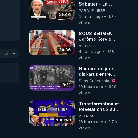
Sabatier - La
Covid-19 n'a été
PAROLE LIBRE
que le début -
26:06
15 hours ago
1.2 k
L'ARNm &
views
l'ARNm-aa jusqu
où auront-t-il ?
SOUS SERMENT,
Jérôme Kerviel
balance tout à
patatrak
l'Assemblée !
30:36
4 hours ago
258
first
views
Nombre de juifs
disparus entre
1941 et 1945
Sans Concession
(Réponse à mes
9:31
10 hours ago
609
accusateurs)
views
Transformation et
Révélations 2 sur
2 - live du
A.D.N.M
07/08/26
1:49:53
16 hours ago
1.7 k
views