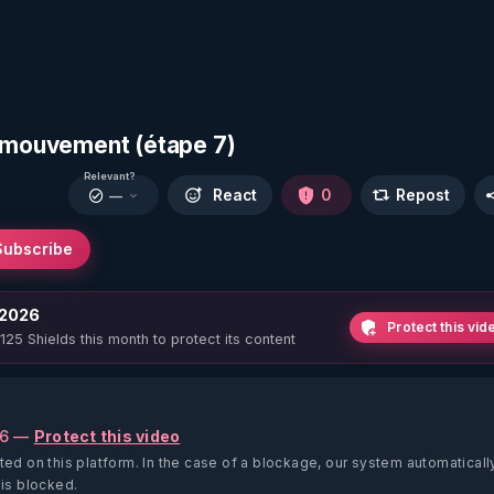
e mouvement (étape 7)
Relevant?
React
0
Repost
—
Subscribe
 2026
Protect this vid
 125 Shields this month to protect its content
26 —
Protect this video
ted on this platform.
In the case of a blockage, our system automaticall
 is blocked.