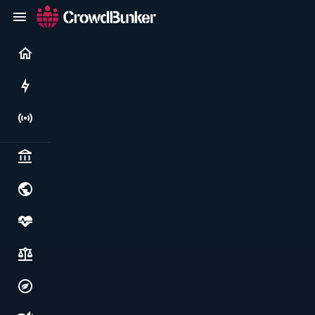
Current
Rushes
Live
Politics & institutions
World & geopolitics
Health, food & wellbeing
Society, justice & freedoms
Economy, environment & technology