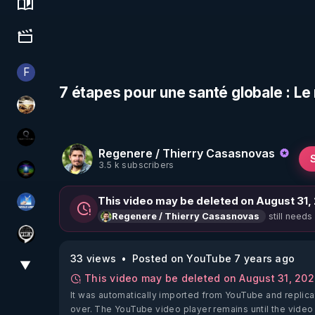
Science, history & spirituality
Culture, media & entertainment
F
Finalscape
7 étapes pour une santé globale : L
patatrak
La vérité
Regenere / Thierry Casasnovas
3.5 k subscribers
WakeUp
This video may be deleted on August 31,
PAROLE LIBRE
still needs
Regenere / Thierry Casasnovas
Notre Réalité Est Falsifiée Et Fausse
33 views
Posted on YouTube 7 years ago
▼
View More
This video may be deleted on August 31, 20
It was automatically imported from YouTube and replica
over. The YouTube video player remains until the video