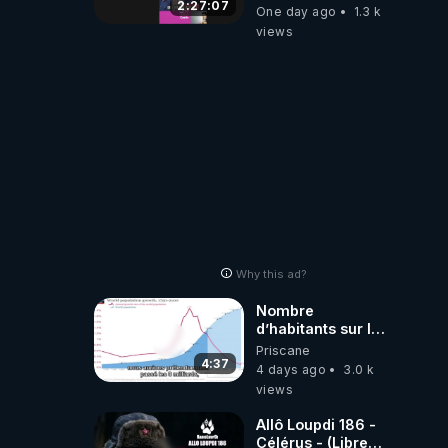
2:27:07
One day ago
1.3 k
views
Why this ad?
Nombre
d’habitants sur la
planète Terre…
Priscane
4:37
4 days ago
3.0 k
views
Allô Loupdi 186 -
Célérus - (Libre