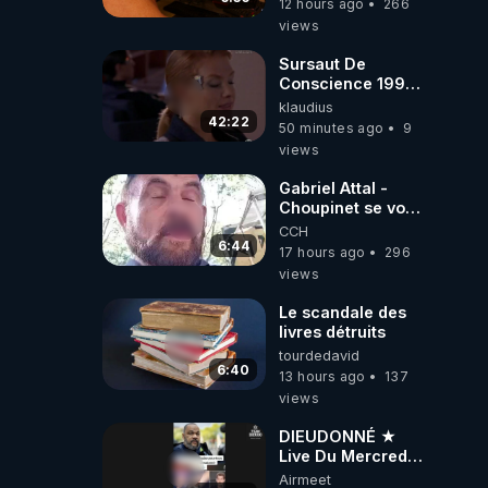
12 hours ago
266
dirigeants qui
views
s'en mettent dans
le nez
Sursaut De
Conscience 1998
- toujours
klaudius
d'actualité ....Au
42:22
50 minutes ago
9
Dela Du Réel
views
Gabriel Attal -
Choupinet se voit
en haut de
CCH
l'affiche
6:44
17 hours ago
296
views
Le scandale des
livres détruits
tourdedavid
6:40
13 hours ago
137
views
DIEUDONNÉ ★
Live Du Mercredi
5 Août 2026
Airmeet