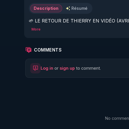
Description
Résumé
🌱 LE RETOUR DE THIERRY EN VIDÉO (AVRIL
More
https://www.rgnr.fr/presentation.html
🌱 LE MAGAZINE RÉGÉNÈRE 

COMMENTS
http://rgnr.li/ymag
Log in
or
sign up
to comment.
🌱 LA BOUTIQUE DU MAGAZINE

https://boutique.magazine-regenere.fr/
🌱 FIL TELEGRAM

https://t.me/rgnr_fr
No comments