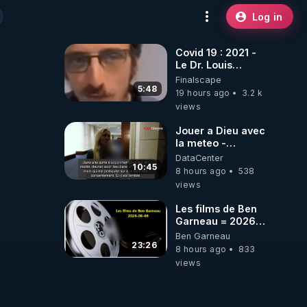
Log in
Covid 19 : 2021 -
Le Dr. Louis
Fouché renverse
Finalscape
le plateau de
5:48
19 hours ago
3.2 k
CNews !
views
Jouer a Dieu avec
la meteo -
Citoicitoyen
DataCenter
10:45
8 hours ago
538
views
Les films de Ben
Garneau = 2026-
08-08
Ben Garneau
23:26
8 hours ago
833
views