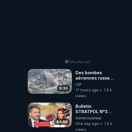
Why this ad?
Des bombes
aériennes russes
anéantissent les
LEF
centres de
0:33
17 hours ago
1.5 k
contrôle de
views
drones de 3
brigades
Bulletin
ukrainienne
STRATPOL N°302.
Armée des
Generousbear
drones, MS-21 en
44:48
One day ago
1.4 k
série, missiles
views