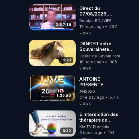
coréens.
07.08.2026.
Direct du
07/08/2026,
présenté par
Nicolas BOUVIER
Nicolas BOUVIER
2:07:16
17 hours ago
537
views
DANGER notre
Souveraineté
Alimentaire est
Coeur de Savoie radioweb TV
attaqué...
13:21
16 hours ago
385
views
ANTOINE
PRÉSENTE
AH2020 LE LIVE
AH2020
20H ***DU
1:35:50
One day ago
5.7 k
06/08/2026***
views
« Interdiction des
thérapies de
conversion »
Kla.TV Français
8:32
3 hours ago
103
views