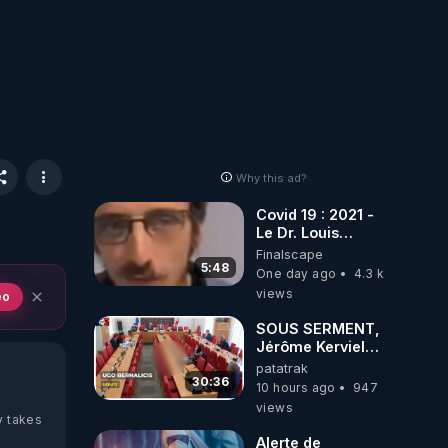
Why this ad?
Covid 19 : 2021 -
Le Dr. Louis
Fouché renverse
Finalscape
le plateau de
5:48
One day ago
4.3 k
CNews !
views
eo
SOUS SERMENT,
Jérôme Kerviel
balance tout à
patatrak
l'Assemblée !
30:36
10 hours ago
947
views
y takes
Alerte de