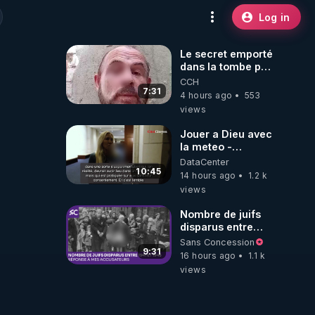
Log in
Le secret emporté
dans la tombe par
le Commandant
CCH
Cousteau le 25
7:31
4 hours ago
553
juin 1997
views
Jouer a Dieu avec
la meteo -
Citoicitoyen
DataCenter
10:45
14 hours ago
1.2 k
views
Nombre de juifs
disparus entre
1941 et 1945
Sans Concession
(Réponse à mes
9:31
16 hours ago
1.1 k
accusateurs)
views