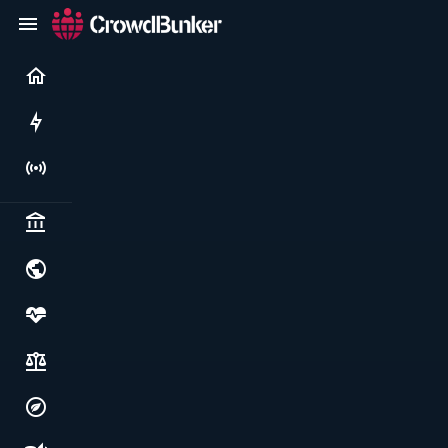
Current
Rushes
Live
Politics & institutions
World & geopolitics
Health, food & wellbeing
Society, justice & freedoms
Economy, environment & technology