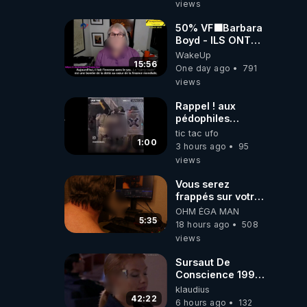
views
50% VF🟩Barbara
Boyd - ILS ONT
MENTI SUR TOUT
WakeUp
-Jocelyne
15:56
One day ago
791
Traduction
views
Rappel ! aux
pédophiles
génocidaires de
tic tac ufo
donald j trump et
1:00
3 hours ago
95
ses supporters
views
trumpistes 424et
666.
Vous serez
frappés sur votre
sol européens par
OHM ÉGA MAN
la faute des
5:35
18 hours ago
508
dirigeants qui
views
s'en mettent dans
le nez
Sursaut De
Conscience 1998
- toujours
klaudius
d'actualité ....Au
42:22
6 hours ago
132