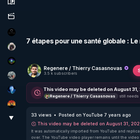
Science, history & spirituality
Culture, media & entertainment
La vérité
7 étapes pour une santé globale : L
Priscane
WakeUp
Regenere / Thierry Casasnovas
3.5 k subscribers
Ben Garneau
This video may be deleted on August 31,
AH2020
still needs
Regenere / Thierry Casasnovas
OHM ÉGA MAN
33 views
Posted on YouTube 7 years ago
▼
View More
This video may be deleted on August 31, 20
It was automatically imported from YouTube and replica
over. The YouTube video player remains until the video