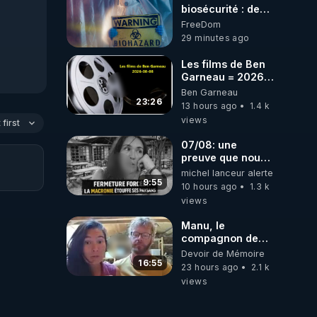
biosécurité : des
chercheurs de
FreeDom
Stanford utilisent
29 minutes ago
l’IA pour
concevoir 16 virus
Les films de Ben
***
Garneau = 2026-
https://www.aubedigitale.
08-08
Ben Garneau
de-biosecurite-
23:26
13 hours ago
1.4 k
des-chercheurs-
views
de-stanford-
first
utilisent-lia-pour-
07/08: une
concevoir-16-
preuve que nous
virus/
somme passé en
michel lanceur alerte
absurdie une
9:55
10 hours ago
1.3 k
dictature qui veut
views
faire taire ses
opposant !
Manu, le
compagnon de
Kyria, raconte sa
Devoir de Mémoire
garde à vue
16:55
23 hours ago
2.1 k
musclée.
views
PARTAGEZ!