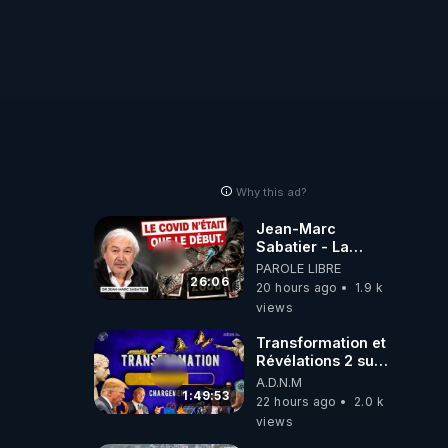
Why this ad?
Jean-Marc
Sabatier - La
Covid-19 n'a été
PAROLE LIBRE
que le début -
26:06
20 hours ago
1.9 k
L'ARNm &
views
l'ARNm-aa jusqu
où auront-t-il ?
Transformation et
Révélations 2 sur
2 - live du
A.D.N.M
07/08/26
1:49:53
22 hours ago
2.0 k
views