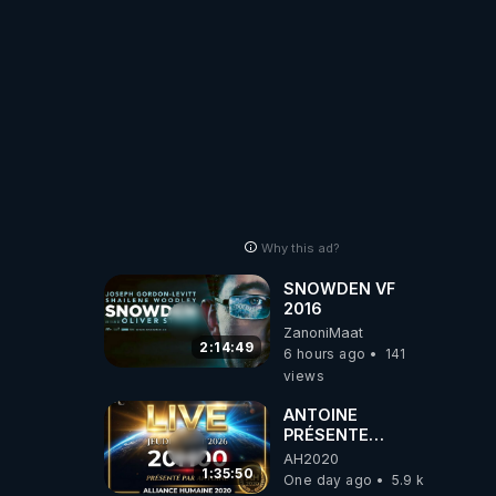
Why this ad?
SNOWDEN VF
2016
ZanoniMaat
2:14:49
6 hours ago
141
views
ANTOINE
PRÉSENTE
AH2020 LE LIVE
AH2020
20H ***DU
1:35:50
One day ago
5.9 k
06/08/2026***