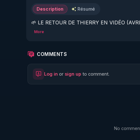
Description
Résumé
🌱 LE RETOUR DE THIERRY EN VIDÉO (AVRIL
More
https://www.rgnr.fr/presentation.html
🌱 LE MAGAZINE RÉGÉNÈRE 

COMMENTS
http://rgnr.li/ymag
Log in
or
sign up
to comment.
🌱 LA BOUTIQUE DU MAGAZINE

https://boutique.magazine-regenere.fr/
🌱 FIL TELEGRAM

https://t.me/rgnr_fr
No comments