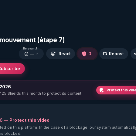
e mouvement (étape 7)
Relevant?
React
0
Repost
—
Subscribe
 2026
Protect this vid
 125 Shields this month to protect its content
26 —
Protect this video
ted on this platform.
In the case of a blockage, our system automaticall
 is blocked.