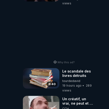
Dela Du Réel
views
Why this ad?
Le scandale des
livres détruits
tourdedavid
6:40
19 hours ago
289
views
Un créatif, un
vrai, ne peut et ne
doit pas faire
CCH