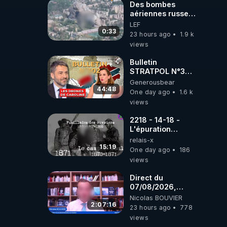
Des bombes
aériennes russes
anéantissent les
LEF
centres de
0:33
23 hours ago
1.9 k
contrôle de
views
drones de 3
brigades
Bulletin
ukrainienne
STRATPOL N°302.
Armée des
Generousbear
drones, MS-21 en
44:48
One day ago
1.6 k
série, missiles
views
coréens.
07.08.2026.
2218 - 14-18 -
L'épuration
républicaine
relais-x
organisée par les
15:19
One day ago
186
frères de la
views
truelle
Direct du
07/08/2026,
présenté par
Nicolas BOUVIER
Nicolas BOUVIER
2:07:16
23 hours ago
778
views