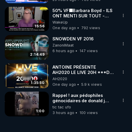
50% VF🟩Barbara Boyd - ILS
ONT MENTI SUR TOUT -
Jocelyne Traduction
WakeUp
15:56
One day ago
792 views
SNOWDEN VF 2016
ZanoniMaat
6 hours ago
147 views
2:14:49
ANTOINE PRÉSENTE
AH2020 LE LIVE 20H ***DU
06/08/2026***
AH2020
1:35:50
One day ago
5.9 k views
Rappel ! aux pédophiles
génocidaires de donald j
trump et ses supporters
tic tac ufo
trumpistes 424et 666.
1:00
3 hours ago
100 views