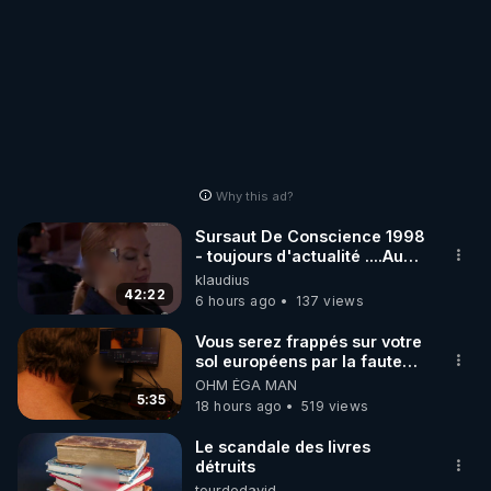
Why this ad?
Sursaut De Conscience 1998
- toujours d'actualité ....Au
Dela Du Réel
klaudius
42:22
6 hours ago
137 views
Vous serez frappés sur votre
sol européens par la faute
des dirigeants qui s'en
OHM ÉGA MAN
mettent dans le nez
5:35
18 hours ago
519 views
Le scandale des livres
détruits
tourdedavid