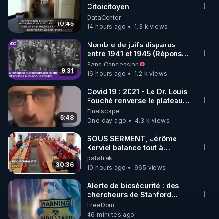
Citoicitoyen
🌱 INSTAGRAM

DataCenter
10:45
14 hours ago
1.3 k views
https://www.instagram.com/rdlr_thierrycasasnovas/
http://rgnr.li/instagram
Nombre de juifs disparus
entre 1941 et 1945 (Réponse
à mes accusateurs)
Sans Concession
🌱 LA NEWSLETTER

9:31
16 hours ago
1.2 k views
Pour ne pas rater l’actualité RGNR (stages, 
Covid 19 : 2021 - Le Dr. Louis
Fouché renverse le plateau
http://rgnr.li/news
de CNews !
Finalscape
5:48
One day ago
4.3 k views
🌱 VIDÉOS NON CENSURÉES SUR ODYSEE 

Toutes les vidéos Youtube sont aussi sur la 
SOUS SERMENT, Jérôme
Kerviel balance tout à
l'Assemblée !
patatrak
http://rgnr.li/odysee
30:36
10 hours ago
965 views
🌱 LES STAGES EN PRÉSENTIEL

Alerte de biosécurité : des
chercheurs de Stanford
utilisent l’IA pour concevoir
FreeDom
http://rgnr.li/stages
16 virus ***
46 minutes ago