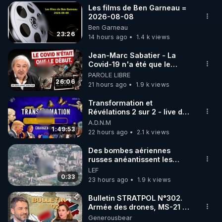
Les films de Ben Garneau =
▶ 30 jours gratuit sur l’application de méditation et 
2026-08-08
Ben Garneau
de bien-être ENVOL :

23:26
14 hours ago
1.4 k views
Rendez-vous sur 
https://www.envol.app/code
 avec 
le code : REGENERE
Jean-Marc Sabatier - La
Covid-19 n'a été que le
début - L'ARNm & l'ARNm-aa
PAROLE LIBRE
jusqu où auront-t-il ?
26:06
21 hours ago
1.9 k views
Transformation et
Révélations 2 sur 2 - live du
07/08/26
A.D.N.M
1:49:53
22 hours ago
2.1 k views
Des bombes aériennes
russes anéantissent les
centres de contrôle de
LEF
drones de 3 brigades
0:33
23 hours ago
1.9 k views
ukrainienne
Bulletin STRATPOL N°302.
Armée des drones, MS-21 en
série, missiles coréens.
Generousbear