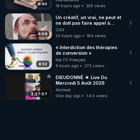
6:40
19 hours ago
295 views
Un créatif, un vrai, ne peut et
ne doit pas faire appel à
l'intelligence artificielle
CCH
5:09
20 hours ago
184 views
« Interdiction des thérapies
de conversion »
Kla.TV Français
8:32
9 hours ago
273 views
DIEUDONNÉ ★ Live Du
Mercredi 5 Août 2026
Airmeet
2:27:07
One day ago
1.4 k views