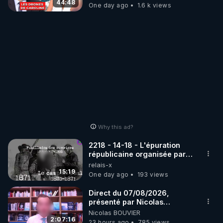
07.08.2026.
44:48
One day ago
1.6 k views
Why this ad?
2218 - 14-18 - L'épuration
républicaine organisée par
les frères de la truelle
relais-x
15:19
One day ago
193 views
Direct du 07/08/2026,
présenté par Nicolas
BOUVIER
Nicolas BOUVIER
2:07:16
23 hours ago
785 views