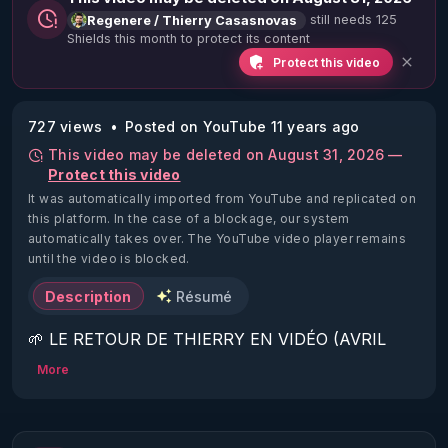
still needs 125
Regenere / Thierry Casasnovas
Shields this month to protect its content
Protect this video
727 views
Posted on YouTube 11 years ago
This video may be deleted on August 31, 2026 —
Protect this video
It was automatically imported from YouTube and replicated on
this platform.
In the case of a blockage, our system
automatically takes over. The YouTube video player remains
until the video is blocked.
Description
Résumé
🌱 LE RETOUR DE THIERRY EN VIDÉO (AVRIL 
2022)!

More
Découvrez la saison 2 des vidéos sur le nouveau 
https://www.rgnr.fr/presentation.html