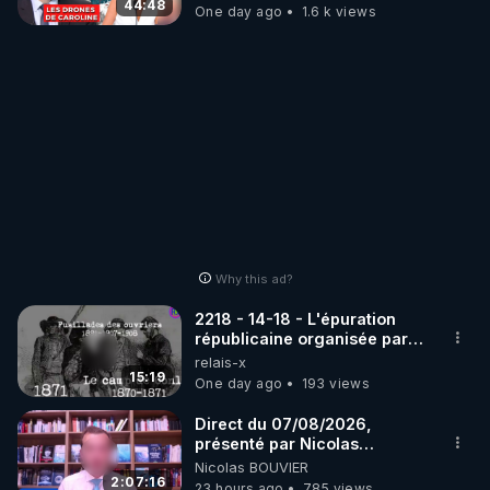
07.08.2026.
44:48
One day ago
1.6 k views
Why this ad?
2218 - 14-18 - L'épuration
républicaine organisée par
les frères de la truelle
relais-x
15:19
One day ago
193 views
Direct du 07/08/2026,
présenté par Nicolas
BOUVIER
Nicolas BOUVIER
2:07:16
23 hours ago
785 views