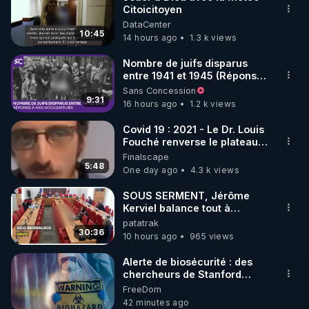
Citoicitoyen
🌱 INSTAGRAM

DataCenter
10:45
14 hours ago
1.3 k views
https://www.instagram.com/rdlr_thierrycasasnovas/
http://rgnr.li/instagram
Nombre de juifs disparus
entre 1941 et 1945 (Réponse
à mes accusateurs)
Sans Concession
🌱 LA NEWSLETTER

9:31
16 hours ago
1.2 k views
Pour ne pas rater l’actualité RGNR (stages, 
Covid 19 : 2021 - Le Dr. Louis
Fouché renverse le plateau
http://rgnr.li/news
de CNews !
Finalscape
5:48
One day ago
4.3 k views
🌱 VIDÉOS NON CENSURÉES SUR ODYSEE 

Toutes les vidéos Youtube sont aussi sur la 
SOUS SERMENT, Jérôme
Kerviel balance tout à
l'Assemblée !
patatrak
http://rgnr.li/odysee
30:36
10 hours ago
965 views
🌱 LES STAGES EN PRÉSENTIEL

Alerte de biosécurité : des
chercheurs de Stanford
utilisent l’IA pour concevoir
FreeDom
http://rgnr.li/stages
16 virus ***
42 minutes ago