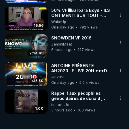
50% VF🟩Barbara Boyd - ILS
ONT MENTI SUR TOUT -
Jocelyne Traduction
WakeUp
15:56
One day ago
792 views
SNOWDEN VF 2016
ZanoniMaat
6 hours ago
147 views
2:14:49
ANTOINE PRÉSENTE
AH2020 LE LIVE 20H ***DU
06/08/2026***
AH2020
1:35:50
One day ago
5.9 k views
Rappel ! aux pédophiles
génocidaires de donald j
trump et ses supporters
tic tac ufo
trumpistes 424et 666.
1:00
3 hours ago
100 views