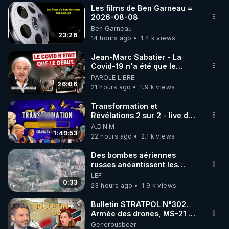
Les films de Ben Garneau =
▶ 30 jours gratuit sur l’application de méditation et 
2026-08-08
Ben Garneau
de bien-être ENVOL :

23:26
14 hours ago
1.4 k views
Rendez-vous sur 
https://www.envol.app/code
 avec 
le code : REGENERE
Jean-Marc Sabatier - La
Covid-19 n'a été que le
début - L'ARNm & l'ARNm-aa
PAROLE LIBRE
jusqu où auront-t-il ?
26:06
21 hours ago
1.9 k views
Transformation et
Révélations 2 sur 2 - live du
07/08/26
A.D.N.M
1:49:53
22 hours ago
2.1 k views
Des bombes aériennes
russes anéantissent les
centres de contrôle de
LEF
drones de 3 brigades
0:33
23 hours ago
1.9 k views
ukrainienne
Bulletin STRATPOL N°302.
Armée des drones, MS-21 en
série, missiles coréens.
Generousbear