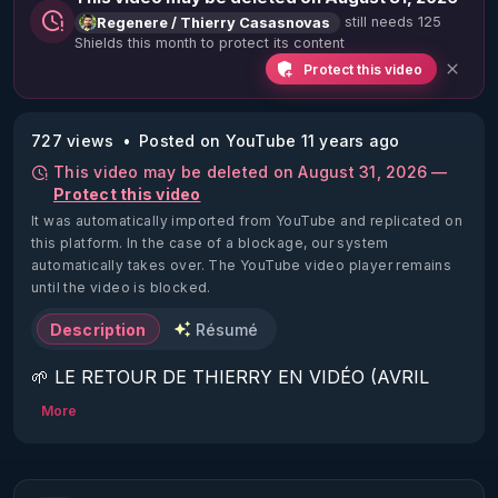
still needs 125
Regenere / Thierry Casasnovas
Shields this month to protect its content
Protect this video
727 views
Posted on YouTube 11 years ago
This video may be deleted on August 31, 2026 —
Protect this video
It was automatically imported from YouTube and replicated on
this platform.
In the case of a blockage, our system
automatically takes over. The YouTube video player remains
until the video is blocked.
Description
Résumé
🌱 LE RETOUR DE THIERRY EN VIDÉO (AVRIL 
2022)!

More
Découvrez la saison 2 des vidéos sur le nouveau 
https://www.rgnr.fr/presentation.html