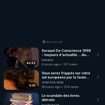
Why this ad?
Sursaut De Conscience 1998
- toujours d'actualité ....Au
Dela Du Réel
klaudius
42:22
6 hours ago
137 views
Vous serez frappés sur votre
sol européens par la faute
des dirigeants qui s'en
OHM ÉGA MAN
mettent dans le nez
5:35
18 hours ago
519 views
Le scandale des livres
détruits
tourdedavid