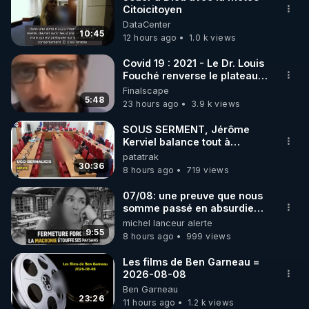
Citoicitoyen
🌱 INSTAGRAM

DataCenter
10:45
12 hours ago
1.0 k views
https://www.instagram.com/rdlr_thierrycasasnovas/
http://rgnr.li/instagram
Covid 19 : 2021 - Le Dr. Louis
Fouché renverse le plateau
de CNews !
Finalscape
🌱 LA NEWSLETTER

5:48
23 hours ago
3.9 k views
Pour ne pas rater l’actualité RGNR (stages, 
SOUS SERMENT, Jérôme
Kerviel balance tout à
http://rgnr.li/news
l'Assemblée !
patatrak
30:36
8 hours ago
719 views
🌱 VIDÉOS NON CENSURÉES SUR ODYSEE 

Toutes les vidéos Youtube sont aussi sur la 
07/08: une preuve que nous
somme passé en absurdie
une dictature qui veut faire
michel lanceur alerte
http://rgnr.li/odysee
taire ses opposant !
9:55
8 hours ago
999 views
🌱 LES STAGES EN PRÉSENTIEL

Les films de Ben Garneau =
2026-08-08
Ben Garneau
http://rgnr.li/stages
23:26
11 hours ago
1.2 k views