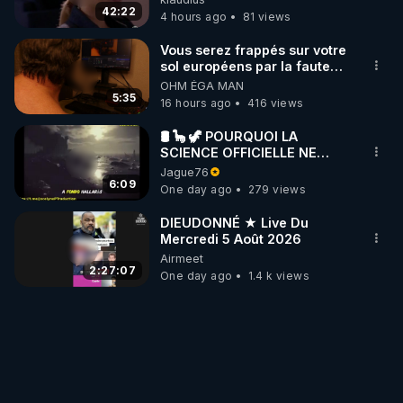
42:22
4 hours ago
81 views
Vous serez frappés sur votre
sol européens par la faute
des dirigeants qui s'en
OHM ÉGA MAN
mettent dans le nez
5:35
16 hours ago
416 views
🛢 🦕 🦖 POURQUOI LA
SCIENCE OFFICIELLE NE
CONNAÎT-ELLE PAS LA VRAIE
Jague76
ORIGINE DU PÉTROLE ?
6:09
One day ago
279 views
DIEUDONNÉ ★ Live Du
Mercredi 5 Août 2026
Airmeet
2:27:07
One day ago
1.4 k views