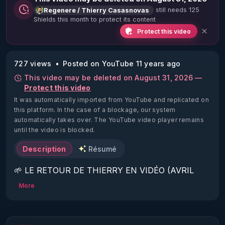
still needs 125
Regenere / Thierry Casasnovas
Shields this month to protect its content
Protect this video
727 views
Posted on YouTube 11 years ago
This video may be deleted on August 31, 2026 —
Protect this video
It was automatically imported from YouTube and replicated on
this platform.
In the case of a blockage, our system
automatically takes over. The YouTube video player remains
until the video is blocked.
Description
Résumé
🌱 LE RETOUR DE THIERRY EN VIDÉO (AVRIL 
2022)!

More
Découvrez la saison 2 des vidéos sur le nouveau 
https://www.rgnr.fr/presentation.html