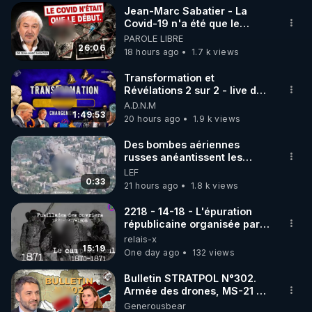
Jean-Marc Sabatier - La
▶ 30 jours gratuit sur l’application de méditation et 
Covid-19 n'a été que le
début - L'ARNm & l'ARNm-aa
PAROLE LIBRE
de bien-être ENVOL :

jusqu où auront-t-il ?
26:06
18 hours ago
1.7 k views
Rendez-vous sur 
https://www.envol.app/code
 avec 
le code : REGENERE
Transformation et
Révélations 2 sur 2 - live du
07/08/26
A.D.N.M
1:49:53
20 hours ago
1.9 k views
Des bombes aériennes
russes anéantissent les
centres de contrôle de
LEF
drones de 3 brigades
0:33
21 hours ago
1.8 k views
ukrainienne
2218 - 14-18 - L'épuration
républicaine organisée par
les frères de la truelle
relais-x
15:19
One day ago
132 views
Bulletin STRATPOL N°302.
Armée des drones, MS-21 en
série, missiles coréens.
Generousbear