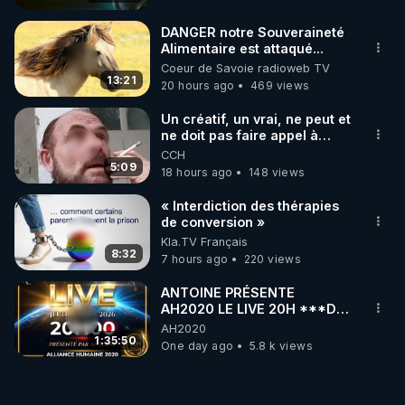
DANGER notre Souveraineté
Alimentaire est attaqué...
Coeur de Savoie radioweb TV
13:21
20 hours ago
469 views
Un créatif, un vrai, ne peut et
ne doit pas faire appel à
l'intelligence artificielle
CCH
5:09
18 hours ago
148 views
« Interdiction des thérapies
de conversion »
Kla.TV Français
8:32
7 hours ago
220 views
ANTOINE PRÉSENTE
AH2020 LE LIVE 20H ***DU
06/08/2026***
AH2020
1:35:50
One day ago
5.8 k views