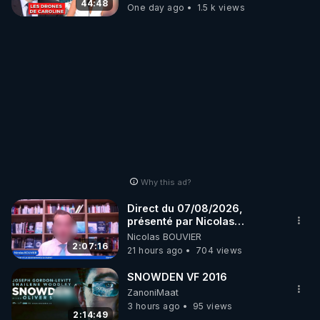
07.08.2026.
44:48
One day ago
1.5 k views
Why this ad?
Direct du 07/08/2026,
présenté par Nicolas
BOUVIER
Nicolas BOUVIER
2:07:16
21 hours ago
704 views
SNOWDEN VF 2016
ZanoniMaat
3 hours ago
95 views
2:14:49