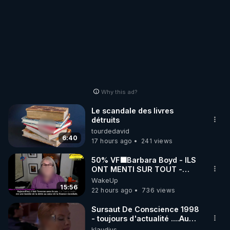
Why this ad?
Le scandale des livres
détruits
tourdedavid
6:40
17 hours ago
241 views
50% VF🟩Barbara Boyd - ILS
ONT MENTI SUR TOUT -
Jocelyne Traduction
WakeUp
15:56
22 hours ago
736 views
Sursaut De Conscience 1998
- toujours d'actualité ....Au
Dela Du Réel
klaudius