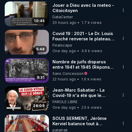
Jouer a Dieu avec la meteo -
Citoicitoyen
DataCenter
10:45
20 hours ago
1.7 k views
Covid 19 : 2021 - Le Dr. Louis
Fouché renverse le plateau
de CNews !
Finalscape
5:48
One day ago
4.9 k views
Nombre de juifs disparus
entre 1941 et 1945 (Réponse
à mes accusateurs)
Sans Concession
9:31
22 hours ago
1.6 k views
Jean-Marc Sabatier - La
Covid-19 n'a été que le
début - L'ARNm & l'ARNm-aa
PAROLE LIBRE
jusqu où auront-t-il ?
26:06
One day ago
2.5 k views
SOUS SERMENT, Jérôme
Kerviel balance tout à
l'Assemblée !
patatrak