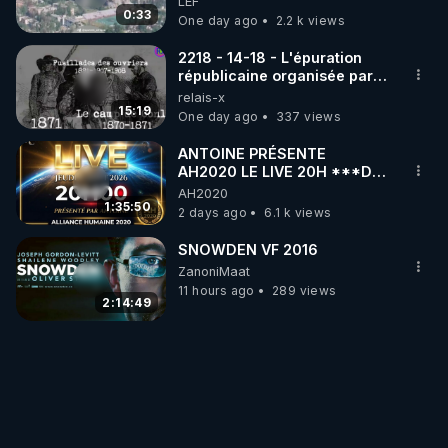
LEF
drones de 3 brigades
0:33
One day ago
2.2 k views
ukrainienne
2218 - 14-18 - L'épuration
républicaine organisée par
les frères de la truelle
relais-x
15:19
One day ago
337 views
ANTOINE PRÉSENTE
AH2020 LE LIVE 20H ***DU
06/08/2026***
AH2020
1:35:50
2 days ago
6.1 k views
SNOWDEN VF 2016
ZanoniMaat
11 hours ago
289 views
2:14:49