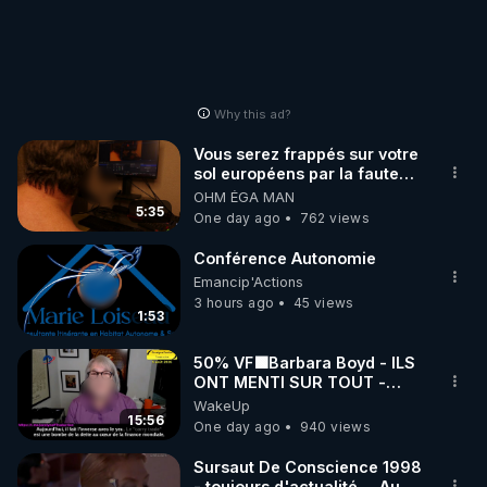
Why this ad?
Vous serez frappés sur votre
sol européens par la faute
des dirigeants qui s'en
OHM ÉGA MAN
mettent dans le nez
5:35
One day ago
762 views
Conférence Autonomie
Emancip'Actions
3 hours ago
45 views
1:53
50% VF🟩Barbara Boyd - ILS
ONT MENTI SUR TOUT -
Jocelyne Traduction
WakeUp
15:56
One day ago
940 views
Sursaut De Conscience 1998
- toujours d'actualité ....Au