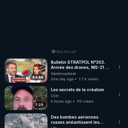
Why this ad?
Bulletin STRATPOL N°302.
Armée des drones, MS-21 en
série, missiles coréens.
Generousbear
07.08.2026.
44:48
One day ago
1.7 k views
Les secrets de la création
CCH
5 hours ago
114 views
7:25
Des bombes aériennes
russes anéantissent les
centres de contrôle de