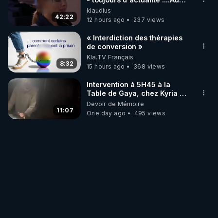
Dela Du Réel
klaudius
42:22
12 hours ago
237 views
« Interdiction des thérapies
de conversion »
Kla.TV Français
8:32
15 hours ago
368 views
Intervention à 5H45 à la
Table de Gaya, chez Kyria et
Manu. 6/08/2026 PARTAGEZ
Devoir de Mémoire
!
11:07
One day ago
495 views