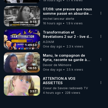
19 hours ago
1.7 k views
07/08: une preuve que nous
somme passé en absurdie
une dictature qui veut faire
michel lanceur alerte
taire ses opposant !
9:55
16 hours ago
1.9 k views
Transformation et
Révélations 2 sur 2 - live du
07/08/26
A.D.N.M
1:49:53
One day ago
2.3 k views
Manu, le compagnon de
Kyria, raconte sa garde à
vue musclée. PARTAGEZ!
Devoir de Mémoire
16:55
One day ago
2.5 k views
ATTENTION A VOS
ASSIETTES
Coeur de Savoie radioweb TV
3:57
4 hours ago
228 views