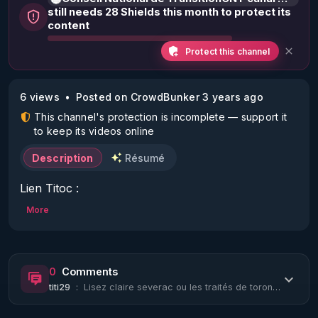
still needs 28 Shields this month to protect its
content
Protect this channel
6 views
Posted on CrowdBunker 3 years ago
This channel's protection is incomplete — support it
to keep its videos online
Description
Résumé
Lien Titoc : 
https://www.tiktok.com/@cntcanalhistorique?
More
lang=fr
0
Comments
Pour connaître vos droits et les faire valoir, 
titi29
:
Lisez claire severac ou les traités de toronto de serge monast, vous allez tout ...
informez-vous sur le site www.conseilnational.fr

Prendre rendez-vous pour être diffusé dans nos 