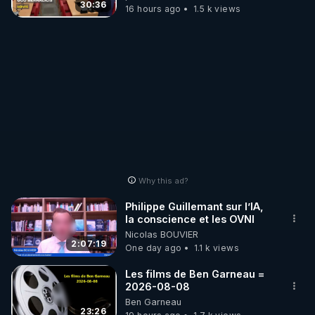
30:36
16 hours ago
1.5 k views
Why this ad?
Philippe Guillemant sur l’IA,
la conscience et les OVNI
Nicolas BOUVIER
2:07:19
One day ago
1.1 k views
Les films de Ben Garneau =
2026-08-08
Ben Garneau
23:26